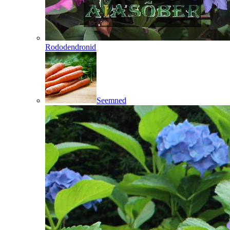
Rododendronid
Seemned