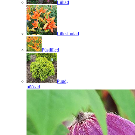
Liiliad
Lillesibulad
Püsililled
Puud,
põõsad