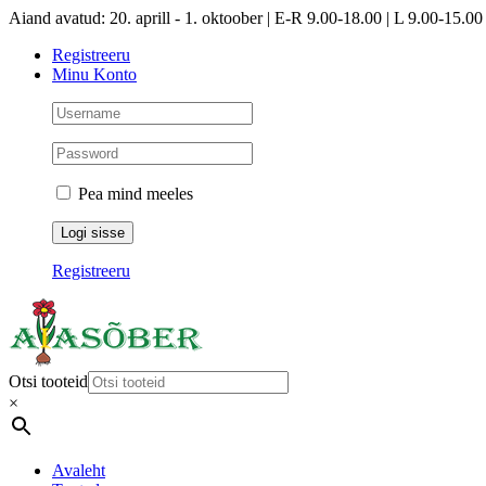
Skip
Aiand avatud: 20. aprill - 1. oktoober | E-R 9.00-18.00 | L 9.00-15.00 
to
Registreeru
content
Minu Konto
Pea mind meeles
Registreeru
Otsi tooteid
×
Avaleht