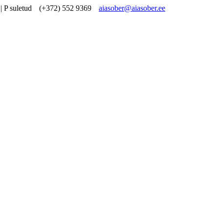
| P suletud
(+372) 552 9369
aiasober@aiasober.ee