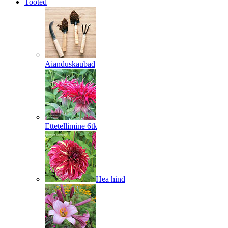
Tooted
Aianduskaubad
Ettetellimine 6tk
Hea hind