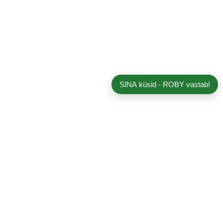
SINA küsid - ROBY vastab!