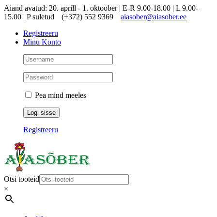
Skip
Aiand avatud: 20. aprill - 1. oktoober | E-R 9.00-18.00 | L 9.00-
to
15.00 | P suletud
(+372) 552 9369
aiasober@aiasober.ee
content
Registreeru
Minu Konto
Pea mind meeles
Registreeru
Otsi tooteid
×