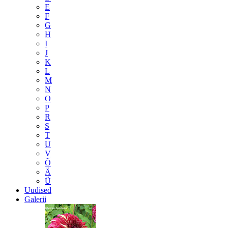
E
F
G
H
I
J
K
L
M
N
O
P
R
S
T
U
V
Õ
Ä
Ü
Uudised
Galerii