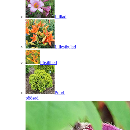
Liiliad
Lillesibulad
Püsililled
Puud,
põõsad