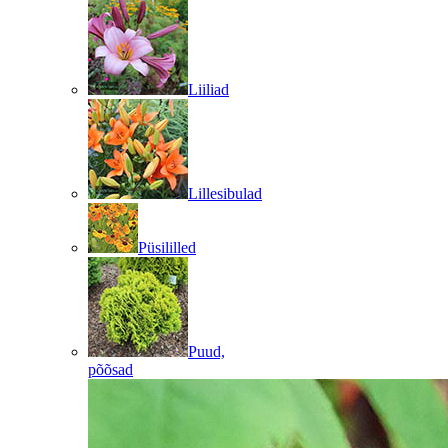
Liiliad
Lillesibulad
Püsililled
Puud,
põõsad