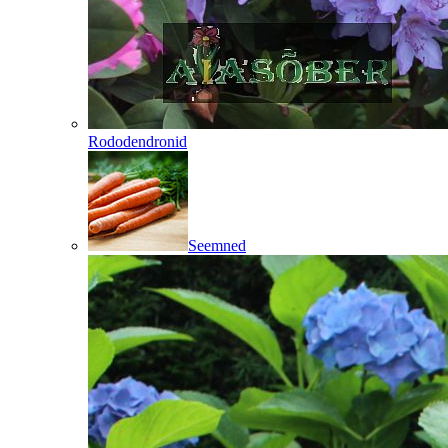
Rododendronid
Seemned