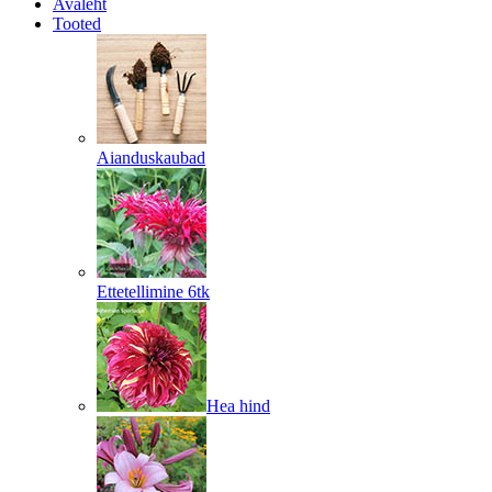
Avaleht
Tooted
Aianduskaubad
Ettetellimine 6tk
Hea hind