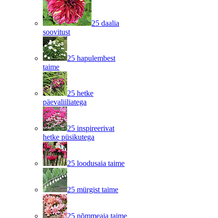
25 daalia
soovitust
25 hapulembest
taime
25 hetke
päevaliiliatega
25 inspireerivat
hetke püsikutega
25 loodusaia taime
25 mürgist taime
25 nõmmeaia taime