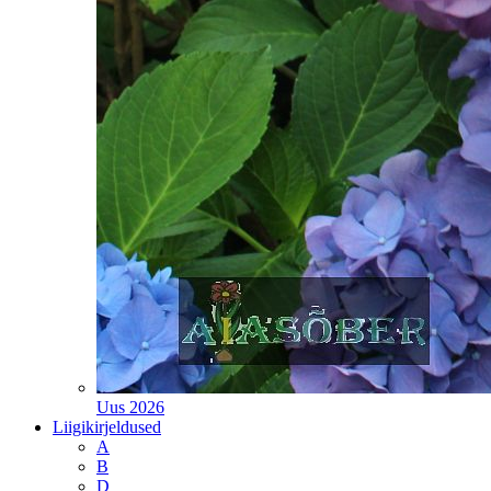
Uus 2026
Liigikirjeldused
A
B
D