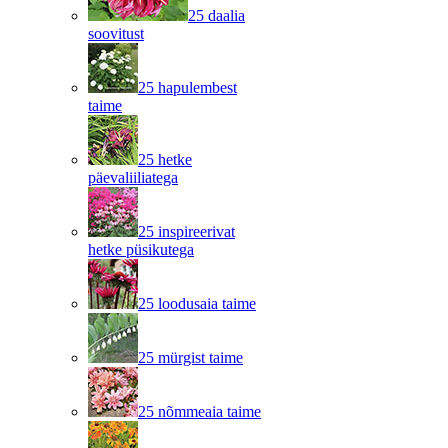
25 daalia
soovitust
25 hapulembest
taime
25 hetke
päevaliiliatega
25 inspireerivat
hetke püsikutega
25 loodusaia taime
25 mürgist taime
25 nõmmeaia taime