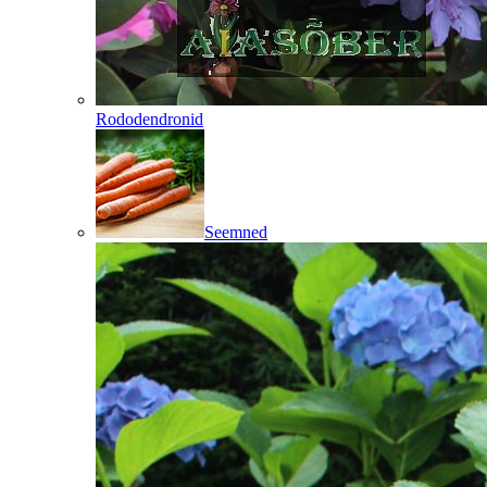
Rododendronid
Seemned