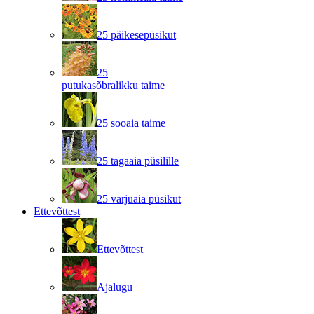
25 päikesepüsikut
25
putukasõbralikku taime
25 sooaia taime
25 tagaaia püsilille
25 varjuaia püsikut
Ettevõttest
Ettevõttest
Ajalugu