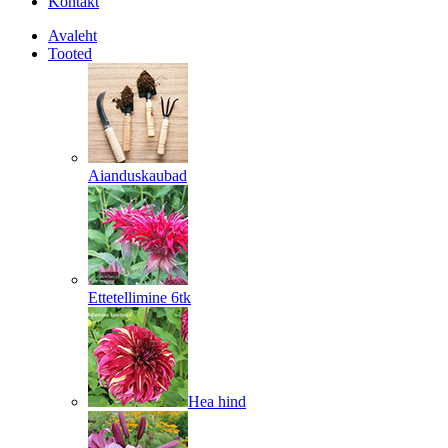
Kontakt
Avaleht
Tooted
Aianduskaubad
Ettetellimine 6tk
Hea hind