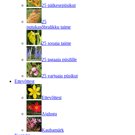
25 päikesepüsikut
25
putukasõbralikku taime
25 sooaia taime
25 tagaaia püsilille
25 varjuaia püsikut
Ettevõttest
Ettevõttest
Ajalugu
Kaubamärk