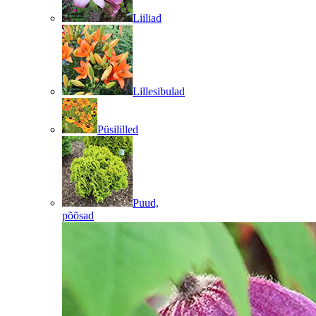
Liiliad
Lillesibulad
Püsililled
Puud,
põõsad