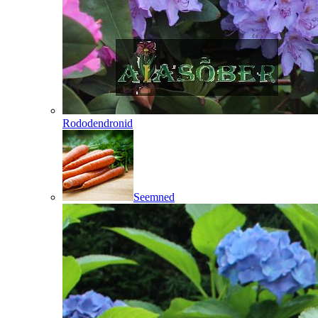
Rododendronid
Seemned