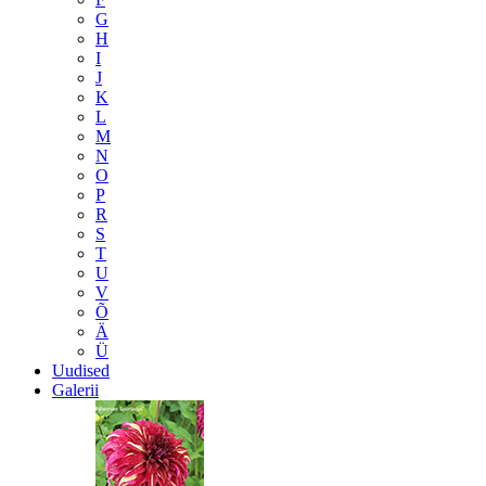
G
H
I
J
K
L
M
N
O
P
R
S
T
U
V
Õ
Ä
Ü
Uudised
Galerii