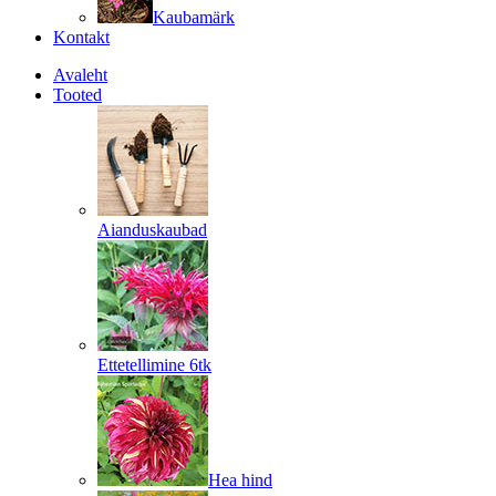
Kaubamärk
Kontakt
Avaleht
Tooted
Aianduskaubad
Ettetellimine 6tk
Hea hind