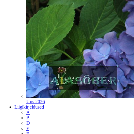
Uus 2026
Liigikirjeldused
A
B
D
E
F