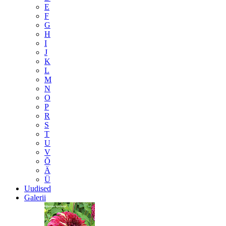
E
F
G
H
I
J
K
L
M
N
O
P
R
S
T
U
V
Õ
Ä
Ü
Uudised
Galerii