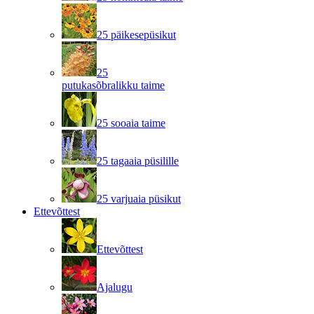
25 päikesepüsikut
25
putukasõbralikku taime
25 sooaia taime
25 tagaaia püsilille
25 varjuaia püsikut
Ettevõttest
Ettevõttest
Ajalugu