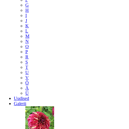
G
H
I
J
K
L
M
N
O
P
R
S
T
U
V
Õ
Ä
Ü
Uudised
Galerii