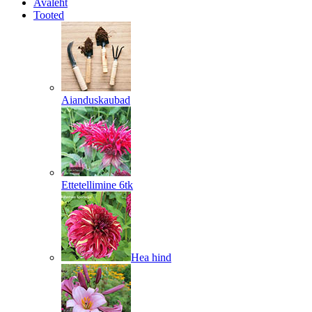
Avaleht
Tooted
Aianduskaubad
Ettetellimine 6tk
Hea hind