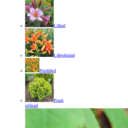
Liiliad
Lillesibulad
Püsililled
Puud,
põõsad