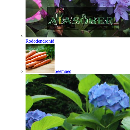
Rododendronid
Seemned