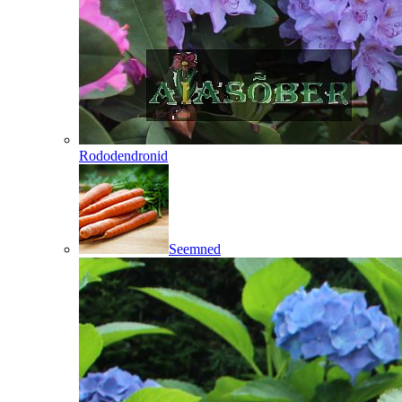
Rododendronid
Seemned