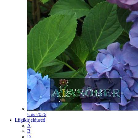
Uus 2026
Liigikirjeldused
A
B
D