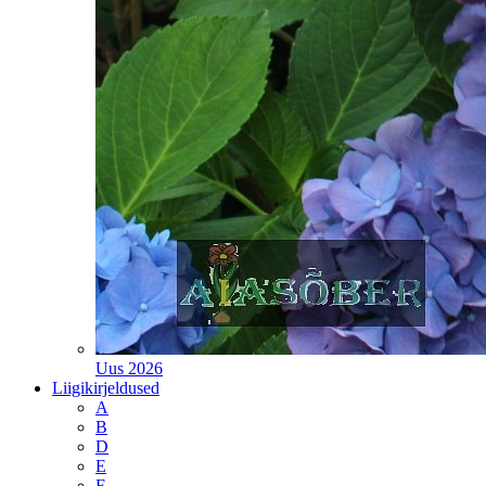
Uus 2026
Liigikirjeldused
A
B
D
E
F