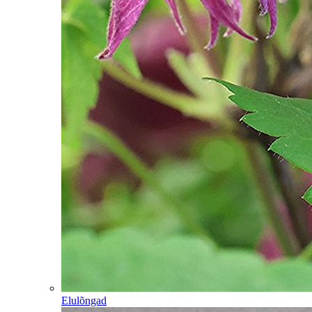
Elulõngad