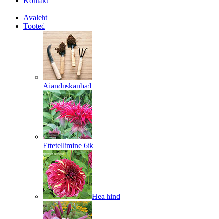
Kontakt
Avaleht
Tooted
Aianduskaubad
Ettetellimine 6tk
Hea hind