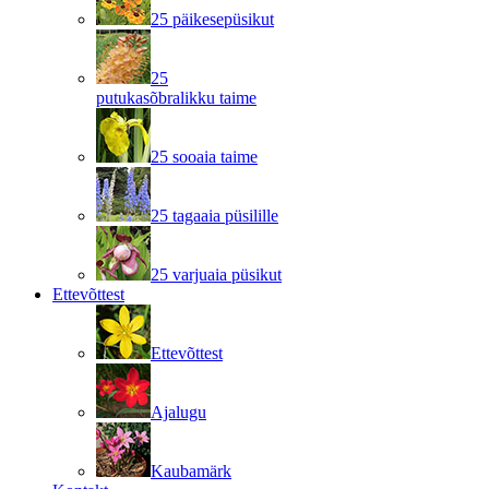
25 päikesepüsikut
25
putukasõbralikku taime
25 sooaia taime
25 tagaaia püsilille
25 varjuaia püsikut
Ettevõttest
Ettevõttest
Ajalugu
Kaubamärk