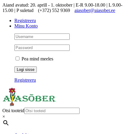
Skip
Aiand avatud: 20. aprill - 1. oktoober | E-R 9.00-18.00 | L 9.00-
to
15.00 | P suletud
(+372) 552 9369
aiasober@aiasober.ee
content
Registreeru
Minu Konto
Pea mind meeles
Registreeru
Otsi tooteid
×