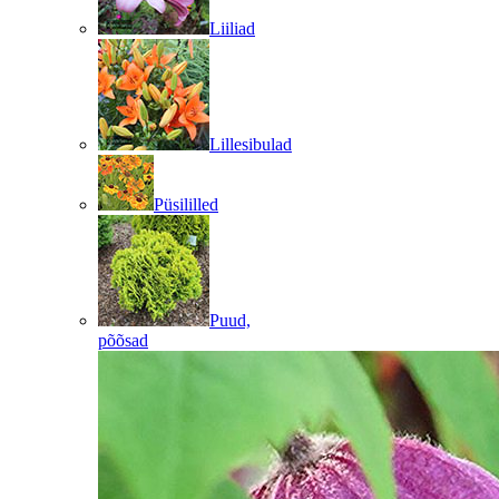
Liiliad
Lillesibulad
Püsililled
Puud,
põõsad