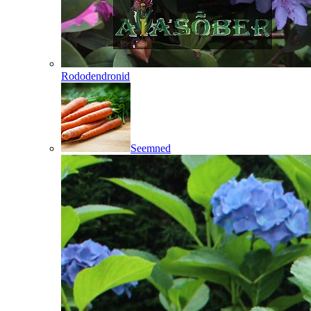
Rododendronid
Seemned