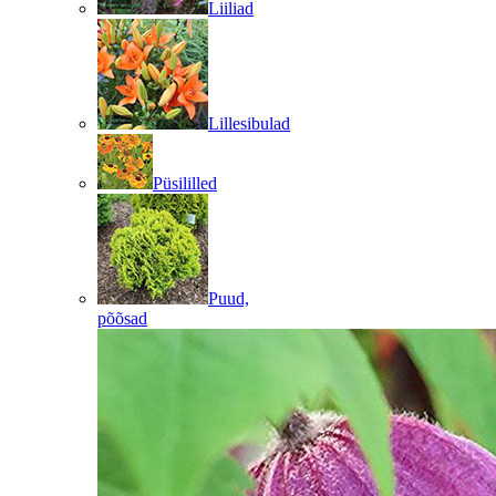
Liiliad
Lillesibulad
Püsililled
Puud,
põõsad