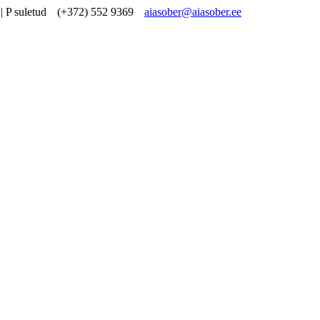
| P suletud
(+372) 552 9369
aiasober@aiasober.ee