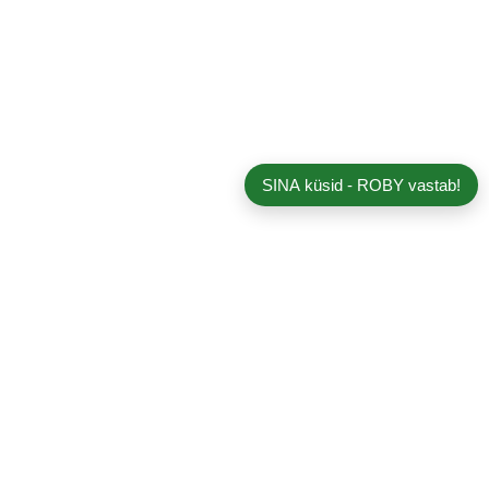
SINA küsid - ROBY vastab!