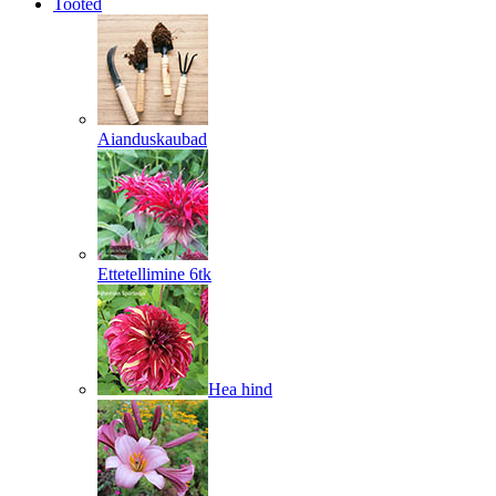
Tooted
Aianduskaubad
Ettetellimine 6tk
Hea hind