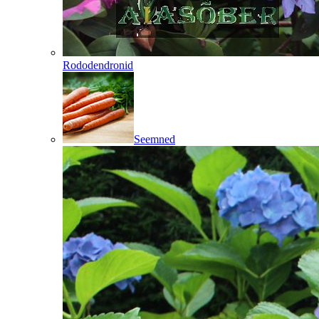
Rododendronid
Seemned