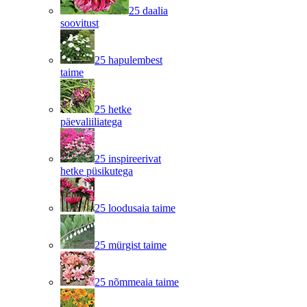
25 daalia
soovitust
25 hapulembest
taime
25 hetke
päevaliiliatega
25 inspireerivat
hetke püsikutega
25 loodusaia taime
25 mürgist taime
25 nõmmeaia taime