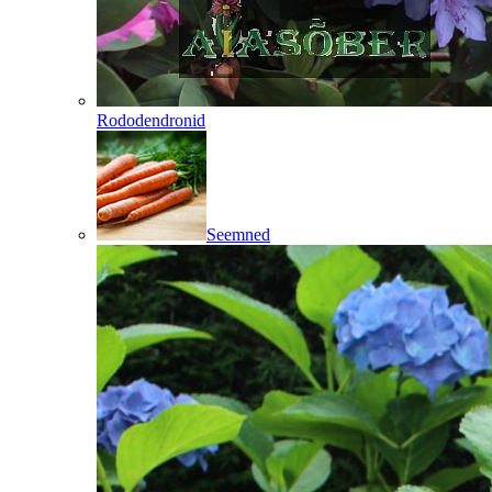
Rododendronid
Seemned