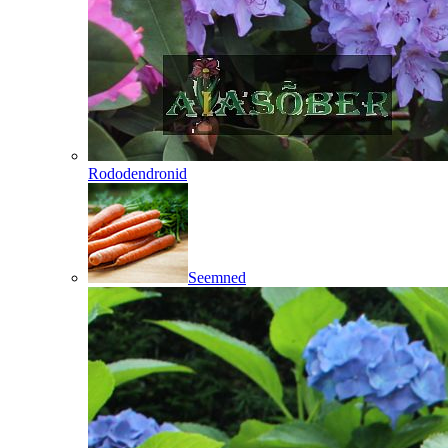
Rododendronid
Seemned