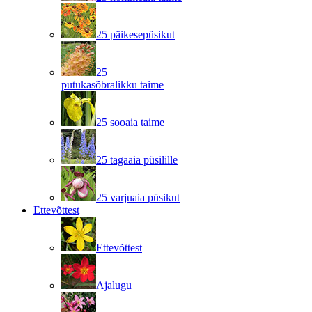
25 päikesepüsikut
25
putukasõbralikku taime
25 sooaia taime
25 tagaaia püsilille
25 varjuaia püsikut
Ettevõttest
Ettevõttest
Ajalugu