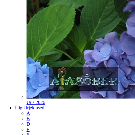
Uus 2026
Liigikirjeldused
A
B
D
E
F