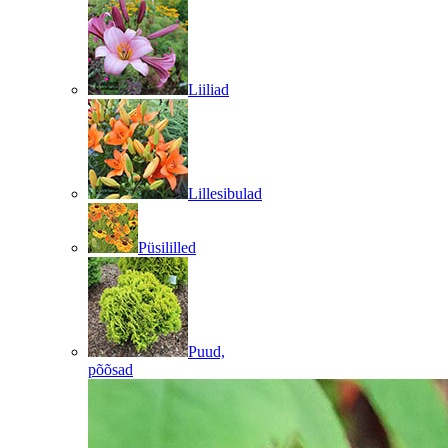
Liiliad
Lillesibulad
Püsililled
Puud,
põõsad