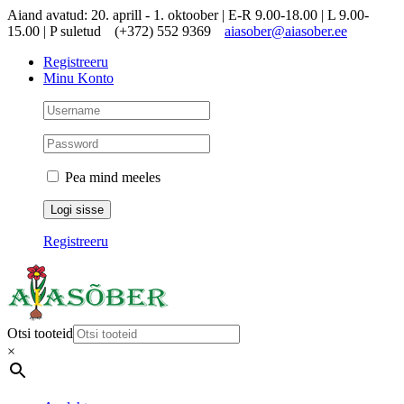
Skip
Aiand avatud: 20. aprill - 1. oktoober | E-R 9.00-18.00 | L 9.00-
to
15.00 | P suletud
(+372) 552 9369
aiasober@aiasober.ee
content
Registreeru
Minu Konto
Pea mind meeles
Registreeru
Otsi tooteid
×