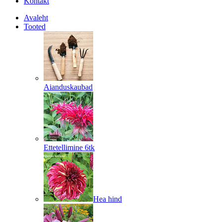
Kontakt
Avaleht
Tooted
Aianduskaubad
Ettetellimine 6tk
Hea hind