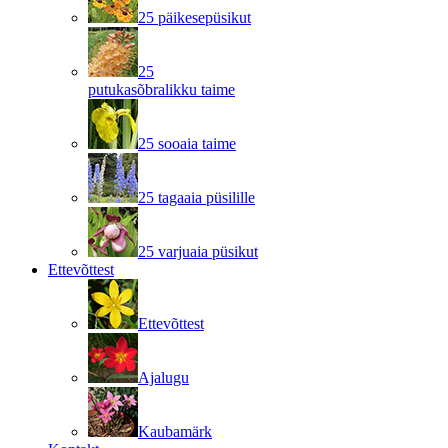
25 päikesepüsikut
25
putukasõbralikku taime
25 sooaia taime
25 tagaaia püsilille
25 varjuaia püsikut
Ettevõttest
Ettevõttest
Ajalugu
Kaubamärk