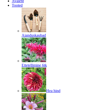
Avaleht
Tooted
Aianduskaubad
Ettetellimine 6tk
Hea hind