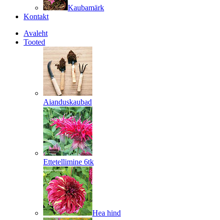
Kaubamärk
Kontakt
Avaleht
Tooted
Aianduskaubad
Ettetellimine 6tk
Hea hind