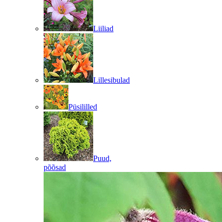
Liiliad
Lillesibulad
Püsililled
Puud,
põõsad