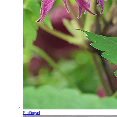
Elulõngad