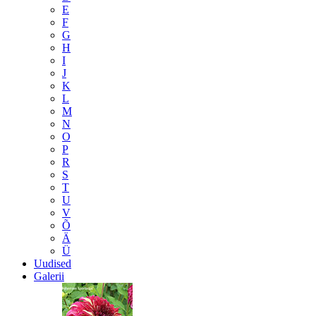
E
F
G
H
I
J
K
L
M
N
O
P
R
S
T
U
V
Õ
Ä
Ü
Uudised
Galerii