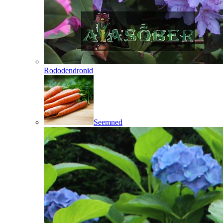
Rododendronid
Seemned