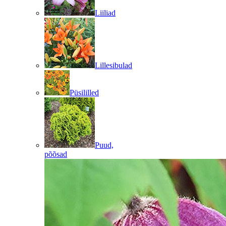
Liiliad
Lillesibulad
Püsililled
Puud,
põõsad