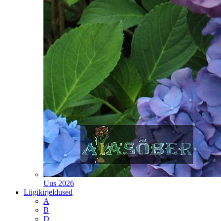
Uus 2026
Liigikirjeldused
A
B
D