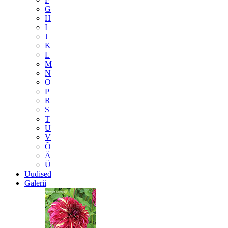
G
H
I
J
K
L
M
N
O
P
R
S
T
U
V
Õ
Ä
Ü
Uudised
Galerii