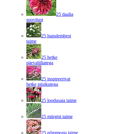
25 daalia
soovitust
25 hapulembest
taime
25 hetke
päevaliiliatega
25 inspireerivat
hetke püsikutega
25 loodusaia taime
25 mürgist taime
25 nõmmeaia taime