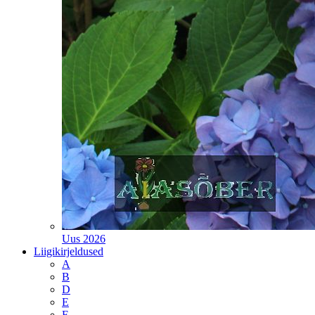
Uus 2026
Liigikirjeldused
A
B
D
E
F