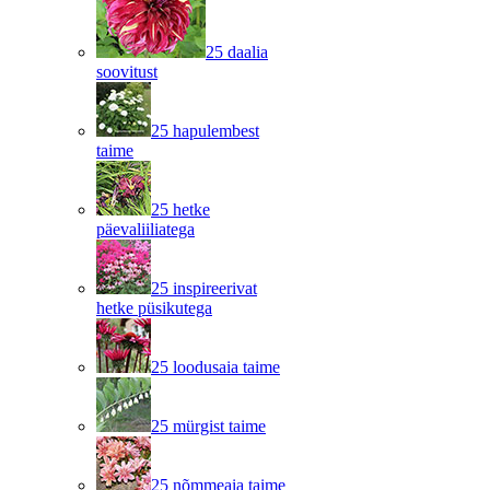
25 daalia
soovitust
25 hapulembest
taime
25 hetke
päevaliiliatega
25 inspireerivat
hetke püsikutega
25 loodusaia taime
25 mürgist taime
25 nõmmeaia taime