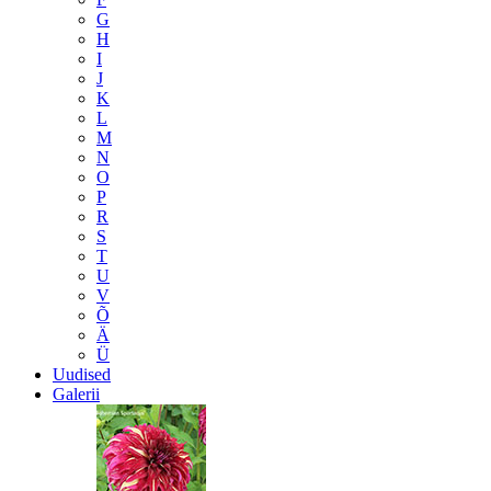
G
H
I
J
K
L
M
N
O
P
R
S
T
U
V
Õ
Ä
Ü
Uudised
Galerii