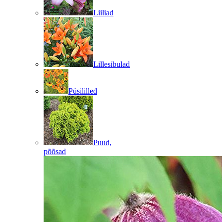
Liiliad
Lillesibulad
Püsililled
Puud,
põõsad