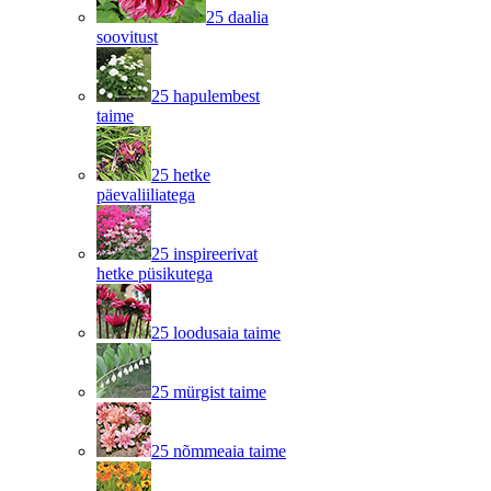
25 daalia
soovitust
25 hapulembest
taime
25 hetke
päevaliiliatega
25 inspireerivat
hetke püsikutega
25 loodusaia taime
25 mürgist taime
25 nõmmeaia taime