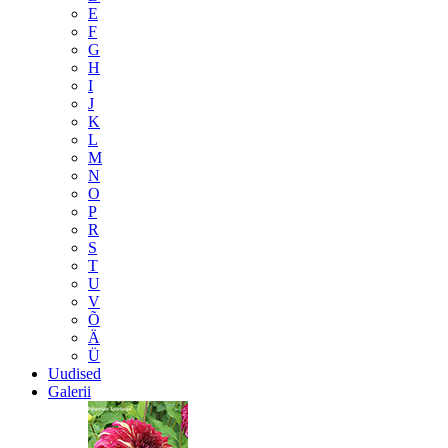
E
F
G
H
I
J
K
L
M
N
O
P
R
S
T
U
V
Õ
Ä
Ü
Uudised
Galerii