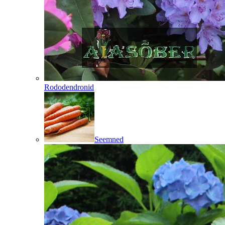
Rododendronid
Seemned