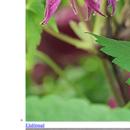
Elulõngad