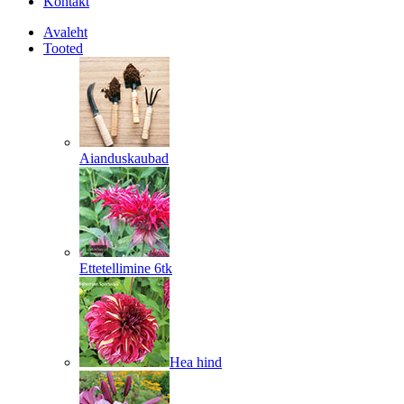
Kontakt
Avaleht
Tooted
Aianduskaubad
Ettetellimine 6tk
Hea hind