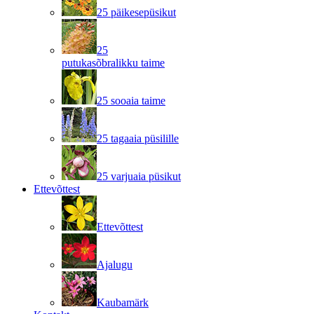
25 päikesepüsikut
25
putukasõbralikku taime
25 sooaia taime
25 tagaaia püsilille
25 varjuaia püsikut
Ettevõttest
Ettevõttest
Ajalugu
Kaubamärk