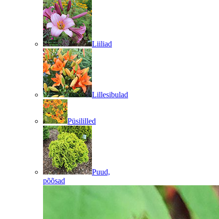
Liiliad
Lillesibulad
Püsililled
Puud,
põõsad