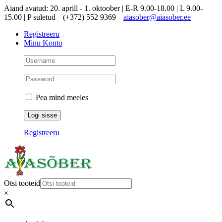
Skip
Aiand avatud: 20. aprill - 1. oktoober | E-R 9.00-18.00 | L 9.00-
to
15.00 | P suletud
(+372) 552 9369
aiasober@aiasober.ee
content
Registreeru
Minu Konto
Pea mind meeles
Registreeru
Otsi tooteid
×