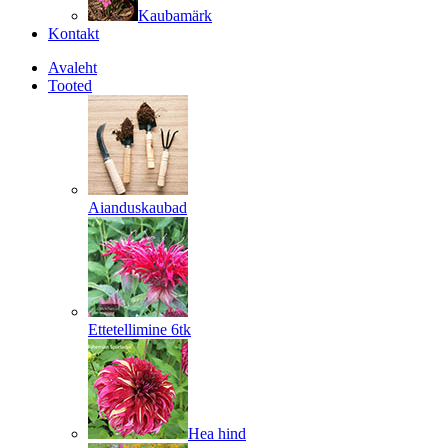
Kaubamärk
Kontakt
Avaleht
Tooted
Aianduskaubad
Ettetellimine 6tk
Hea hind