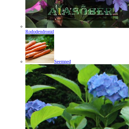
Rododendronid
Seemned