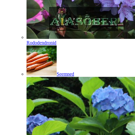
Rododendronid
Seemned