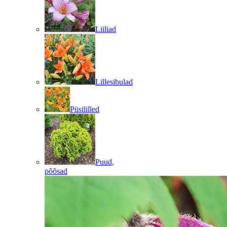
Liiliad
Lillesibulad
Püsililled
Puud,
põõsad