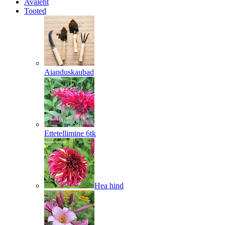
Avaleht
Tooted
Aianduskaubad
Ettetellimine 6tk
Hea hind