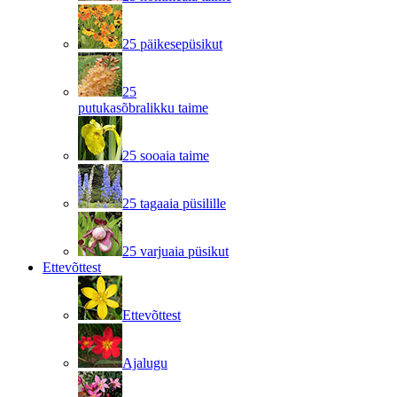
25 päikesepüsikut
25
putukasõbralikku taime
25 sooaia taime
25 tagaaia püsilille
25 varjuaia püsikut
Ettevõttest
Ettevõttest
Ajalugu