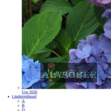
Uus 2026
Liigikirjeldused
A
B
D