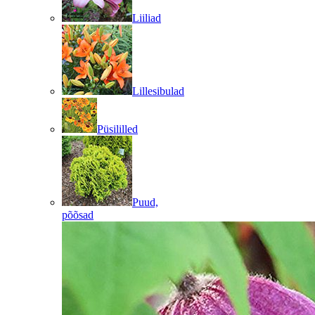
Liiliad
Lillesibulad
Püsililled
Puud,
põõsad