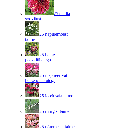
25 daalia
soovitust
25 hapulembest
taime
25 hetke
päevaliiliatega
25 inspireerivat
hetke püsikutega
25 loodusaia taime
25 mürgist taime
25 nõmmeaia taime