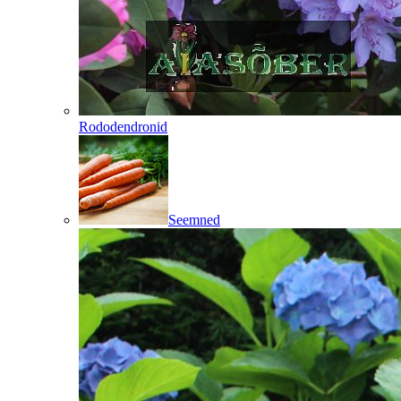
Rododendronid
Seemned