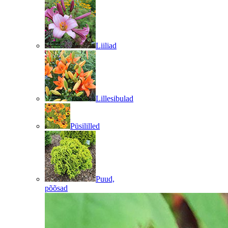
Liiliad
Lillesibulad
Püsililled
Puud,
põõsad