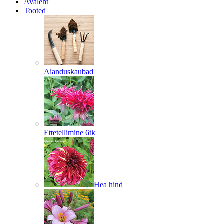
Avaleht
Tooted
Aianduskaubad
Ettetellimine 6tk
Hea hind