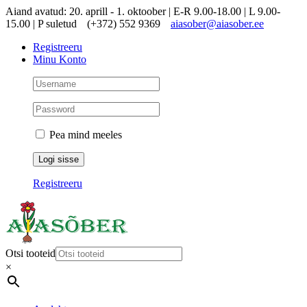
Skip
Aiand avatud: 20. aprill - 1. oktoober | E-R 9.00-18.00 | L 9.00-
to
15.00 | P suletud
(+372) 552 9369
aiasober@aiasober.ee
content
Registreeru
Minu Konto
Pea mind meeles
Registreeru
Otsi tooteid
×