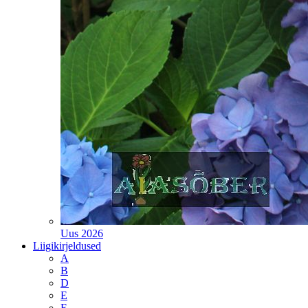
Uus 2026
Liigikirjeldused
A
B
D
E
F