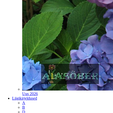
Uus 2026
Liigikirjeldused
A
B
D