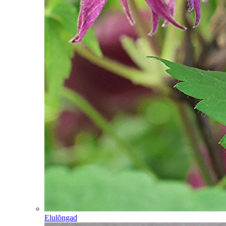
Elulõngad