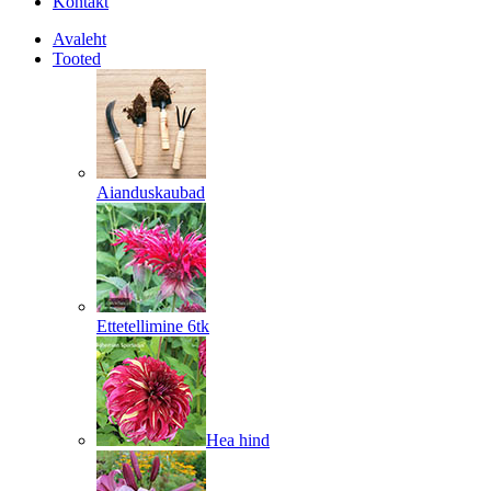
Kontakt
Avaleht
Tooted
Aianduskaubad
Ettetellimine 6tk
Hea hind