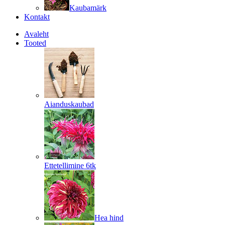
Kaubamärk
Kontakt
Avaleht
Tooted
Aianduskaubad
Ettetellimine 6tk
Hea hind