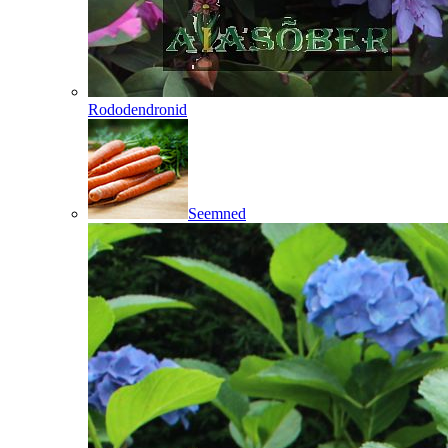
Rododendronid
Seemned