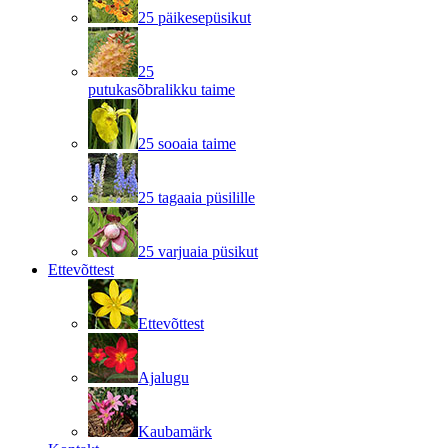
25 päikesepüsikut
25
putukasõbralikku taime
25 sooaia taime
25 tagaaia püsilille
25 varjuaia püsikut
Ettevõttest
Ettevõttest
Ajalugu
Kaubamärk