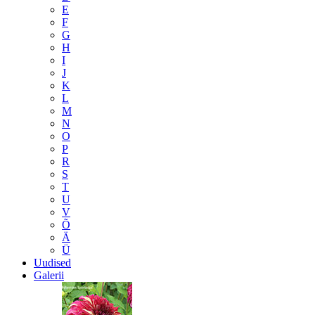
E
F
G
H
I
J
K
L
M
N
O
P
R
S
T
U
V
Õ
Ä
Ü
Uudised
Galerii