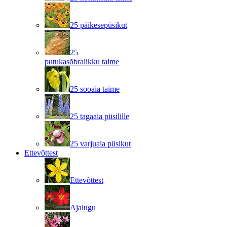
25 päikesepüsikut
25
putukasõbralikku taime
25 sooaia taime
25 tagaaia püsilille
25 varjuaia püsikut
Ettevõttest
Ettevõttest
Ajalugu