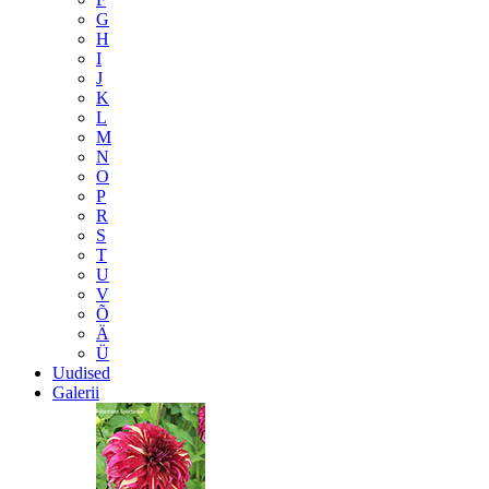
G
H
I
J
K
L
M
N
O
P
R
S
T
U
V
Õ
Ä
Ü
Uudised
Galerii