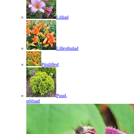
Liiliad
Lillesibulad
Püsililled
Puud,
põõsad