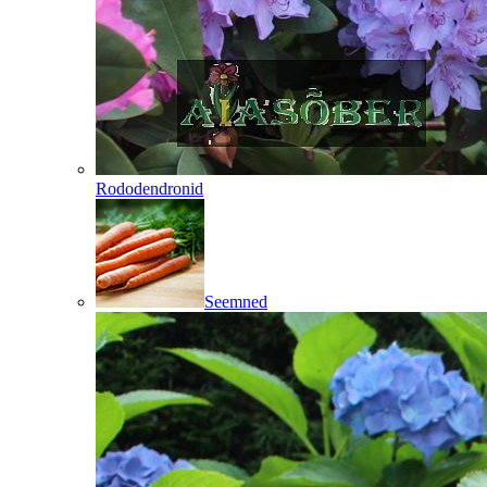
Rododendronid
Seemned