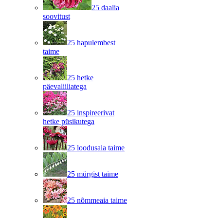
25 daalia
soovitust
25 hapulembest
taime
25 hetke
päevaliiliatega
25 inspireerivat
hetke püsikutega
25 loodusaia taime
25 mürgist taime
25 nõmmeaia taime