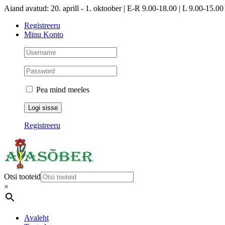
Skip
Aiand avatud: 20. aprill - 1. oktoober | E-R 9.00-18.00 | L 9.00-15.00 
to
Registreeru
content
Minu Konto
Pea mind meeles
Registreeru
Otsi tooteid
×
Avaleht