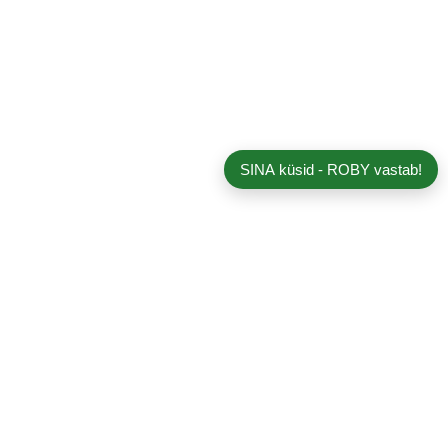
SINA küsid - ROBY vastab!