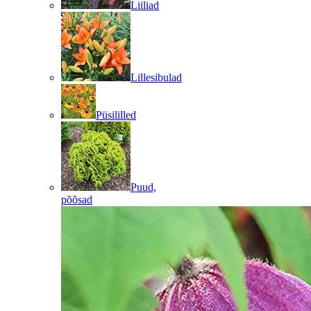
Liiliad
Lillesibulad
Püsililled
Puud,
põõsad