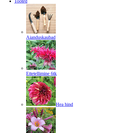
Tooted
Aianduskaubad
Ettetellimine 6tk
Hea hind