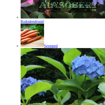
Rododendronid
Seemned