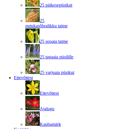
25 päikesepüsikut
25
putukasõbralikku taime
25 sooaia taime
25 tagaaia püsilille
25 varjuaia püsikut
Ettevõttest
Ettevõttest
Ajalugu
Kaubamärk