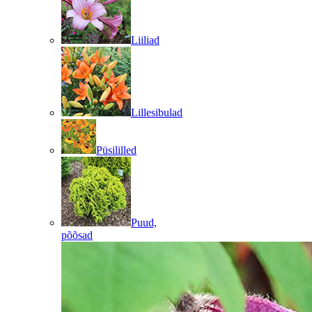
Liiliad
Lillesibulad
Püsililled
Puud,
põõsad