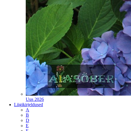
Uus 2026
Liigikirjeldused
A
B
D
E
F