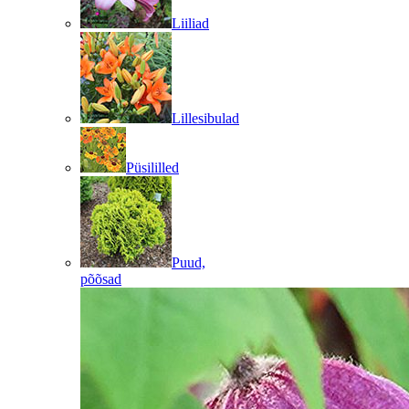
Liiliad
Lillesibulad
Püsililled
Puud,
põõsad