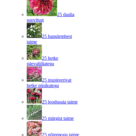
25 daalia
soovitust
25 hapulembest
taime
25 hetke
päevaliiliatega
25 inspireerivat
hetke püsikutega
25 loodusaia taime
25 mürgist taime
25 nõmmeaia taime