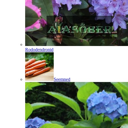
Rododendronid
Seemned