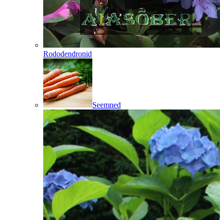
Rododendronid
Seemned