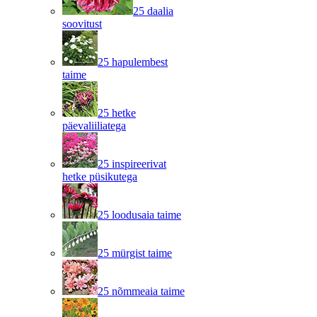
25 daalia
soovitust
25 hapulembest
taime
25 hetke
päevaliiliatega
25 inspireerivat
hetke püsikutega
25 loodusaia taime
25 mürgist taime
25 nõmmeaia taime