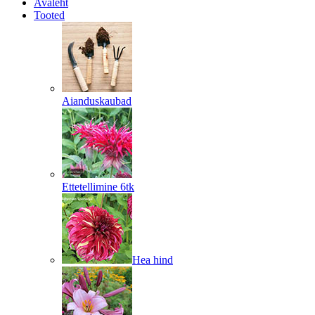
Avaleht
Tooted
Aianduskaubad
Ettetellimine 6tk
Hea hind