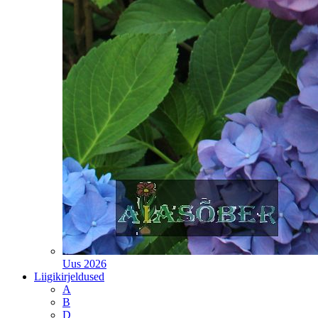
Uus 2026
Liigikirjeldused
A
B
D