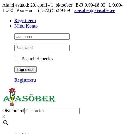
Skip
Aiand avatud: 20. aprill - 1. oktoober | E-R 9.00-18.00 | L 9.00-
to
15.00 | P suletud
(+372) 552 9369
aiasober@aiasober.ee
content
Registreeru
Minu Konto
Pea mind meeles
Registreeru
Otsi tooteid
×