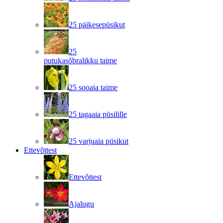
25 päikesepüsikut
25
putukasõbralikku taime
25 sooaia taime
25 tagaaia püsilille
25 varjuaia püsikut
Ettevõttest
Ettevõttest
Ajalugu