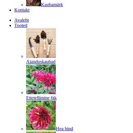
Kaubamärk
Kontakt
Avaleht
Tooted
Aianduskaubad
Ettetellimine 6tk
Hea hind