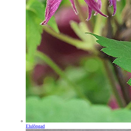
Elulõngad