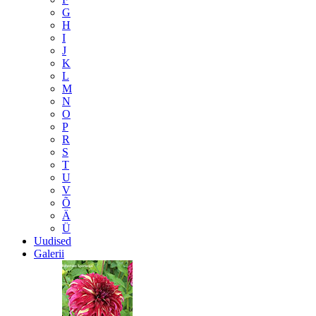
G
H
I
J
K
L
M
N
O
P
R
S
T
U
V
Õ
Ä
Ü
Uudised
Galerii