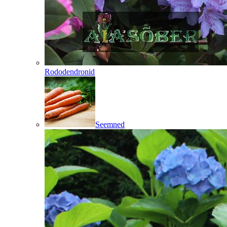
Rododendronid
Seemned