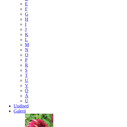
E
F
G
H
I
J
K
L
M
N
O
P
R
S
T
U
V
Õ
Ä
Ü
Uudised
Galerii