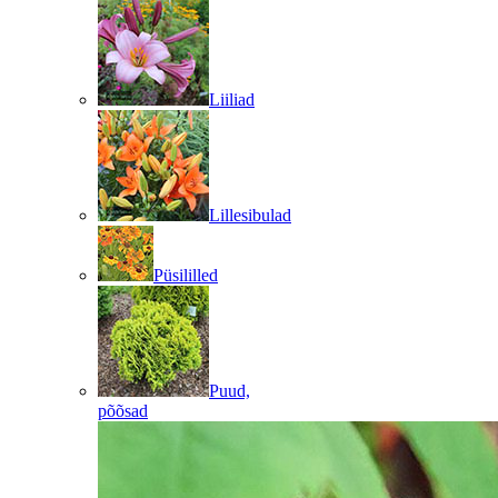
Liiliad
Lillesibulad
Püsililled
Puud,
põõsad