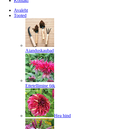
Kontakt
Avaleht
Tooted
Aianduskaubad
Ettetellimine 6tk
Hea hind