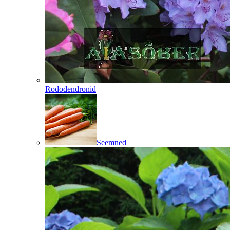
Rododendronid
Seemned