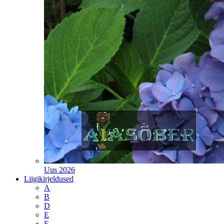
Uus 2026
Liigikirjeldused
A
B
D
E
F