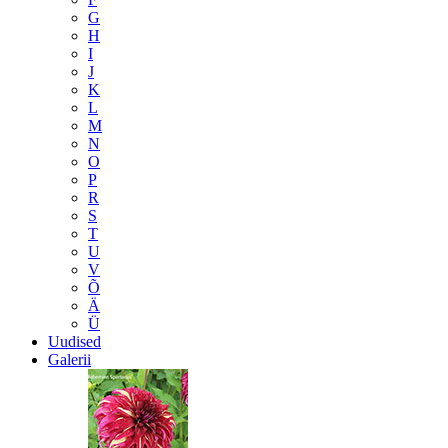
G
H
I
J
K
L
M
N
O
P
R
S
T
U
V
Õ
Ä
Ü
Uudised
Galerii