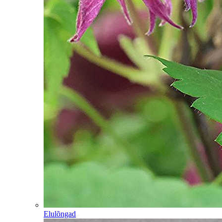
Elulõngad