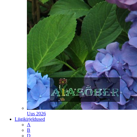
Uus 2026
Liigikirjeldused
A
B
D