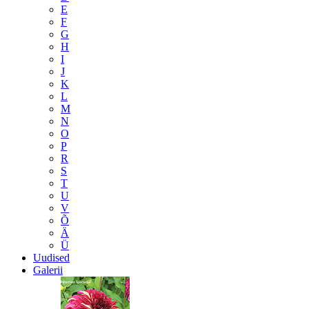
E
F
G
H
I
J
K
L
M
N
O
P
R
S
T
U
V
Õ
Ä
Ü
Uudised
Galerii