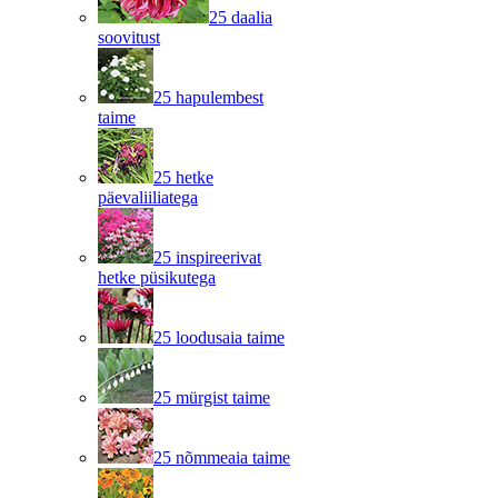
25 daalia
soovitust
25 hapulembest
taime
25 hetke
päevaliiliatega
25 inspireerivat
hetke püsikutega
25 loodusaia taime
25 mürgist taime
25 nõmmeaia taime