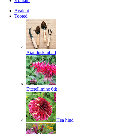
Kontakt
Avaleht
Tooted
Aianduskaubad
Ettetellimine 6tk
Hea hind