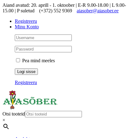
Skip
Aiand avatud: 20. aprill - 1. oktoober | E-R 9.00-18.00 | L 9.00-
to
15.00 | P suletud
(+372) 552 9369
aiasober@aiasober.ee
content
Registreeru
Minu Konto
Pea mind meeles
Registreeru
Otsi tooteid
×