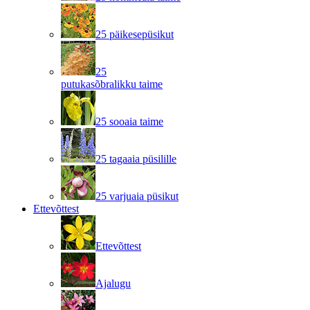
25 päikesepüsikut
25
putukasõbralikku taime
25 sooaia taime
25 tagaaia püsilille
25 varjuaia püsikut
Ettevõttest
Ettevõttest
Ajalugu