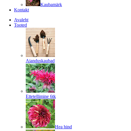
Kaubamärk
Kontakt
Avaleht
Tooted
Aianduskaubad
Ettetellimine 6tk
Hea hind