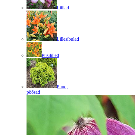
Liiliad
Lillesibulad
Püsililled
Puud,
põõsad