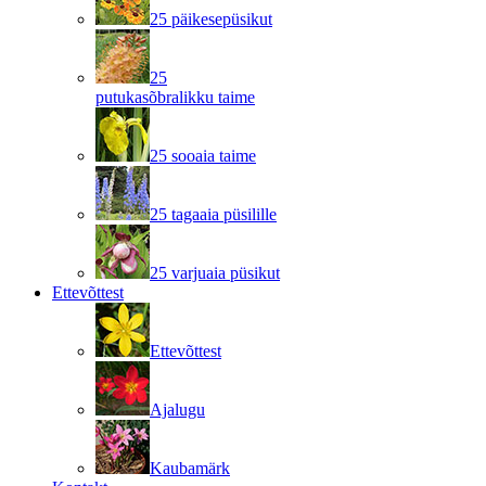
25 päikesepüsikut
25
putukasõbralikku taime
25 sooaia taime
25 tagaaia püsilille
25 varjuaia püsikut
Ettevõttest
Ettevõttest
Ajalugu
Kaubamärk