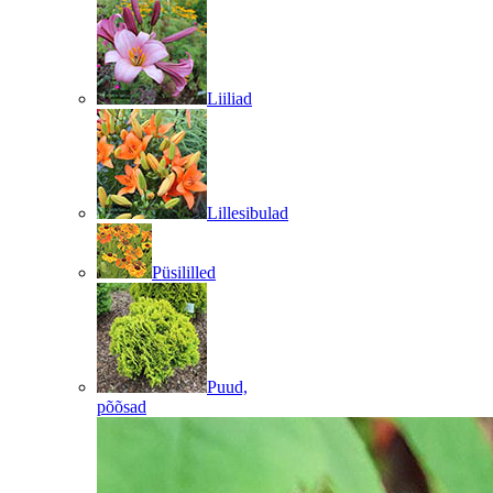
Liiliad
Lillesibulad
Püsililled
Puud,
põõsad