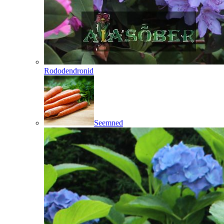
Rododendronid
Seemned