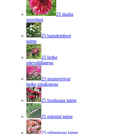
25 daalia
soovitust
25 hapulembest
taime
25 hetke
päevaliiliatega
25 inspireerivat
hetke püsikutega
25 loodusaia taime
25 mürgist taime
25 nõmmeaia taime