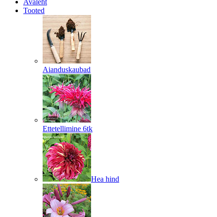
Avaleht
Tooted
Aianduskaubad
Ettetellimine 6tk
Hea hind