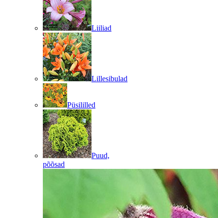
Liiliad
Lillesibulad
Püsililled
Puud,
põõsad