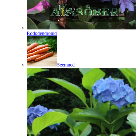
Rododendronid
Seemned