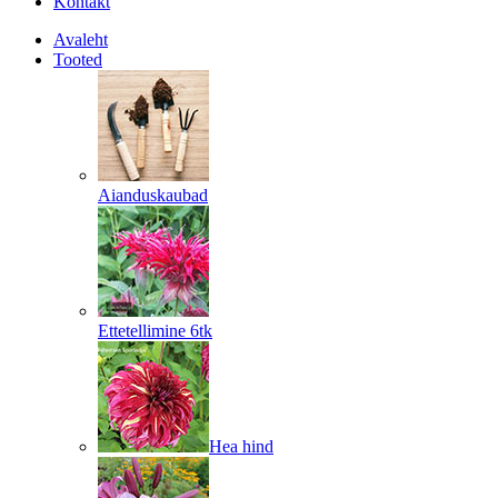
Kontakt
Avaleht
Tooted
Aianduskaubad
Ettetellimine 6tk
Hea hind