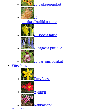
25 päikesepüsikut
25
putukasõbralikku taime
25 sooaia taime
25 tagaaia püsilille
25 varjuaia püsikut
Ettevõttest
Ettevõttest
Ajalugu
Kaubamärk