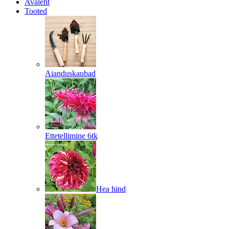
Avaleht
Tooted
Aianduskaubad
Ettetellimine 6tk
Hea hind