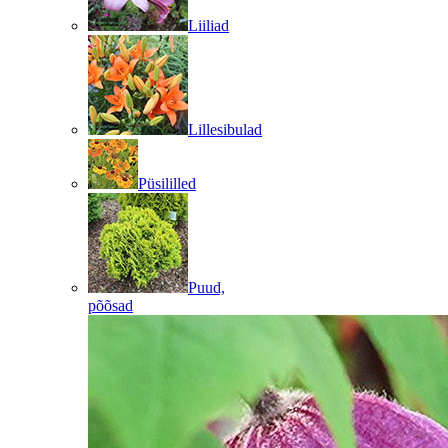
Liiliad
Lillesibulad
Püsililled
Puud,
põõsad