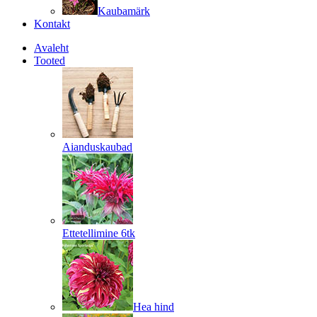
Kaubamärk
Kontakt
Avaleht
Tooted
Aianduskaubad
Ettetellimine 6tk
Hea hind