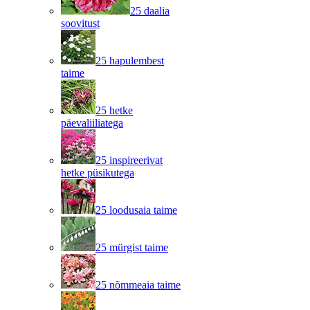
25 daalia
soovitust
25 hapulembest
taime
25 hetke
päevaliiliatega
25 inspireerivat
hetke püsikutega
25 loodusaia taime
25 mürgist taime
25 nõmmeaia taime