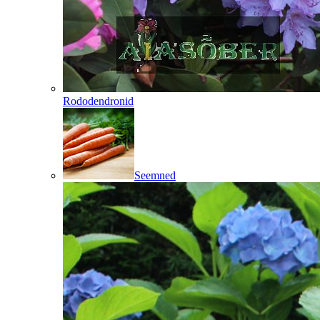
Rododendronid
Seemned