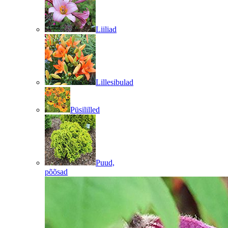
Liiliad
Lillesibulad
Püsililled
Puud,
põõsad