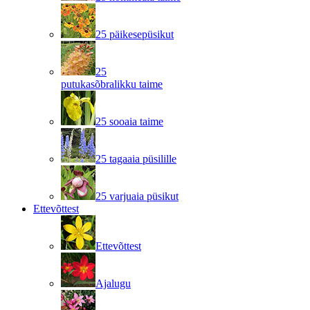
25 päikesepüsikut
25
putukasõbralikku taime
25 sooaia taime
25 tagaaia püsilille
25 varjuaia püsikut
Ettevõttest
Ettevõttest
Ajalugu