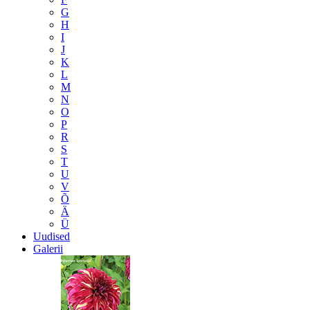
G
H
I
J
K
L
M
N
O
P
R
S
T
U
V
Õ
Ä
Ü
Uudised
Galerii