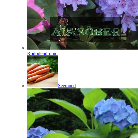
Rododendronid
Seemned