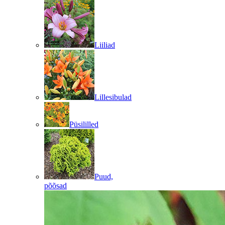
Liiliad
Lillesibulad
Püsililled
Puud,
põõsad