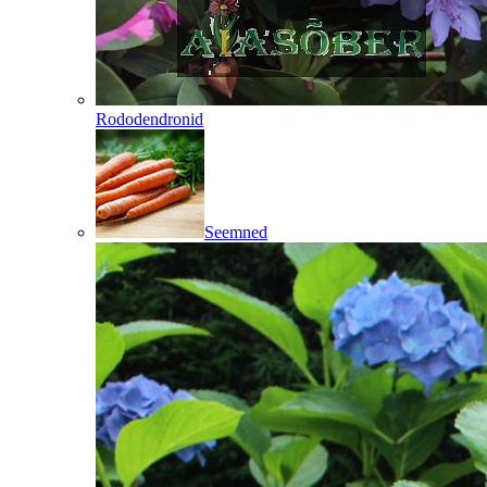
Rododendronid
Seemned