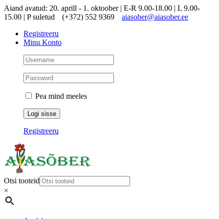
Skip
Aiand avatud: 20. aprill - 1. oktoober | E-R 9.00-18.00 | L 9.00-
to
15.00 | P suletud
(+372) 552 9369
aiasober@aiasober.ee
content
Registreeru
Minu Konto
Pea mind meeles
Registreeru
Otsi tooteid
×