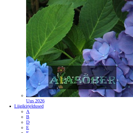
Uus 2026
Liigikirjeldused
A
B
D
E
F