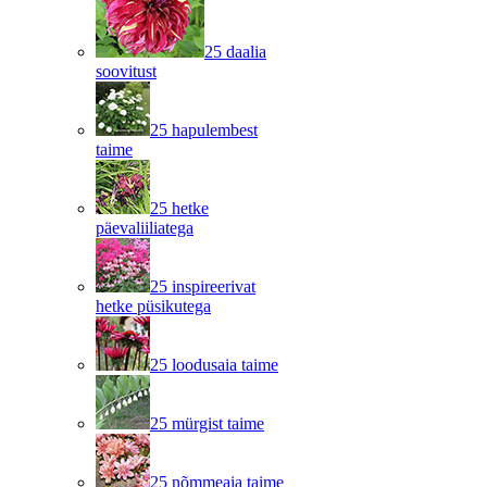
25 daalia
soovitust
25 hapulembest
taime
25 hetke
päevaliiliatega
25 inspireerivat
hetke püsikutega
25 loodusaia taime
25 mürgist taime
25 nõmmeaia taime