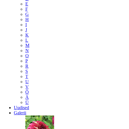
E
F
G
H
I
J
K
L
M
N
O
P
R
S
T
U
V
Õ
Ä
Ü
Uudised
Galerii