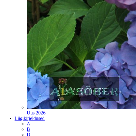
Uus 2026
Liigikirjeldused
A
B
D