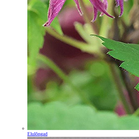
Elulõngad