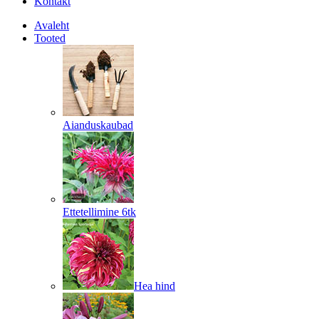
Kontakt
Avaleht
Tooted
Aianduskaubad
Ettetellimine 6tk
Hea hind