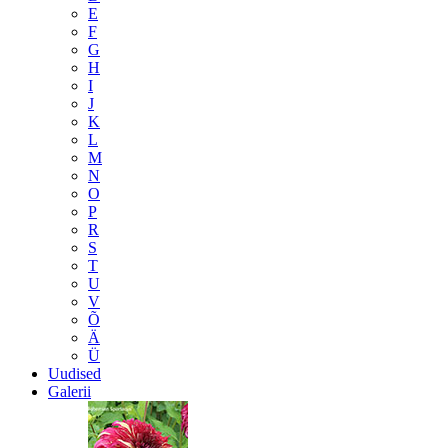
E
F
G
H
I
J
K
L
M
N
O
P
R
S
T
U
V
Õ
Ä
Ü
Uudised
Galerii