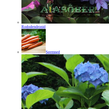
Rododendronid
Seemned