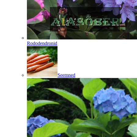
Rododendronid
Seemned