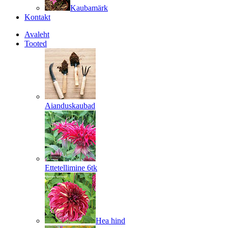
Kaubamärk
Kontakt
Avaleht
Tooted
Aianduskaubad
Ettetellimine 6tk
Hea hind