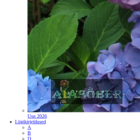
Uus 2026
Liigikirjeldused
A
B
D