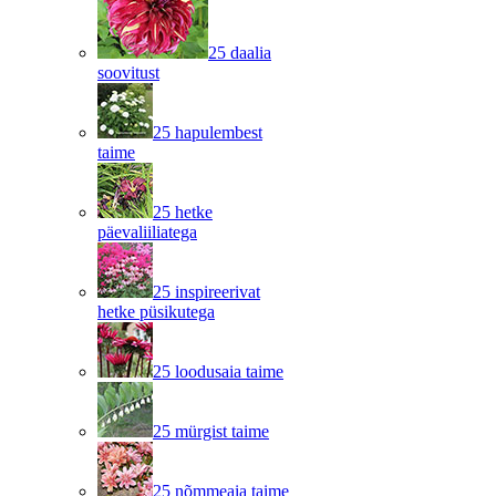
25 daalia
soovitust
25 hapulembest
taime
25 hetke
päevaliiliatega
25 inspireerivat
hetke püsikutega
25 loodusaia taime
25 mürgist taime
25 nõmmeaia taime