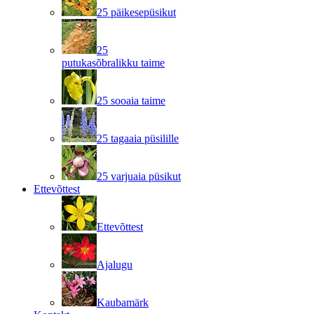
25 päikesepüsikut
25
putukasõbralikku taime
25 sooaia taime
25 tagaaia püsilille
25 varjuaia püsikut
Ettevõttest
Ettevõttest
Ajalugu
Kaubamärk