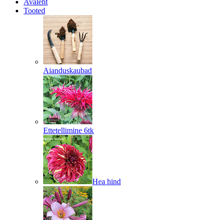
Avaleht
Tooted
Aianduskaubad
Ettetellimine 6tk
Hea hind