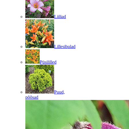
Liiliad
Lillesibulad
Püsililled
Puud,
põõsad