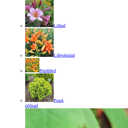
Liiliad
Lillesibulad
Püsililled
Puud,
põõsad