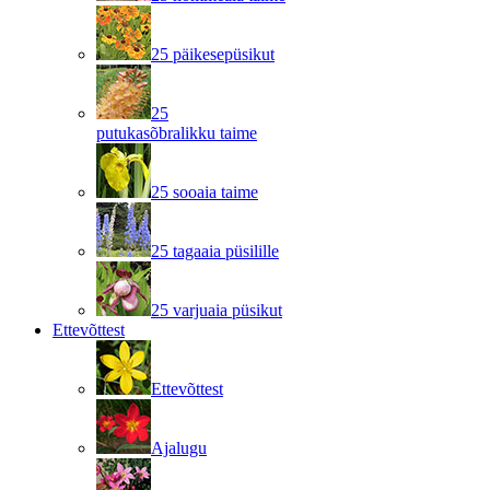
25 päikesepüsikut
25
putukasõbralikku taime
25 sooaia taime
25 tagaaia püsilille
25 varjuaia püsikut
Ettevõttest
Ettevõttest
Ajalugu