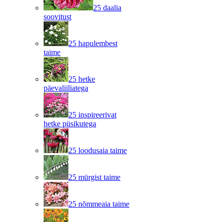
25 daalia
soovitust
25 hapulembest
taime
25 hetke
päevaliiliatega
25 inspireerivat
hetke püsikutega
25 loodusaia taime
25 mürgist taime
25 nõmmeaia taime