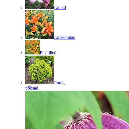
Liiliad
Lillesibulad
Püsililled
Puud,
põõsad