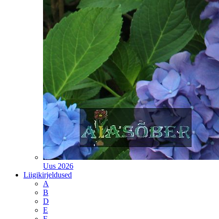
Uus 2026
Liigikirjeldused
A
B
D
E
F