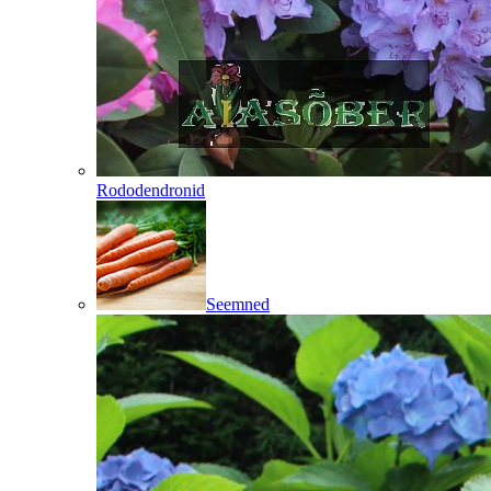
Rododendronid
Seemned