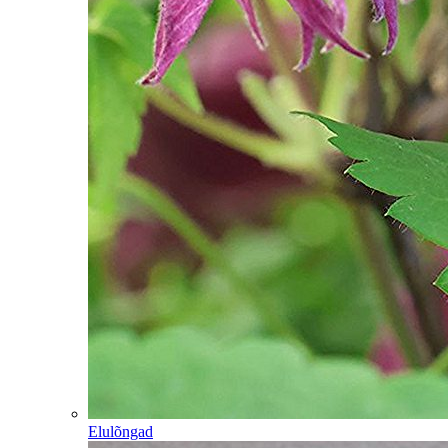
Elulõngad