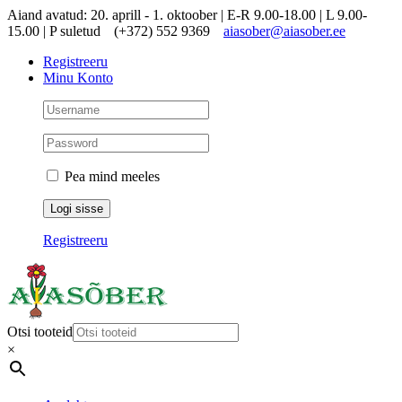
Skip
Aiand avatud: 20. aprill - 1. oktoober | E-R 9.00-18.00 | L 9.00-
to
15.00 | P suletud
(+372) 552 9369
aiasober@aiasober.ee
content
Registreeru
Minu Konto
Pea mind meeles
Registreeru
Otsi tooteid
×