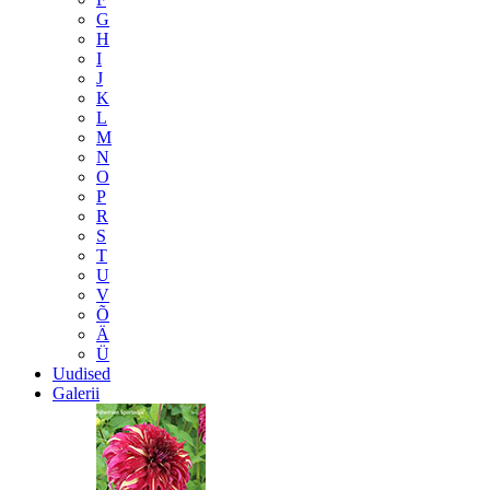
G
H
I
J
K
L
M
N
O
P
R
S
T
U
V
Õ
Ä
Ü
Uudised
Galerii