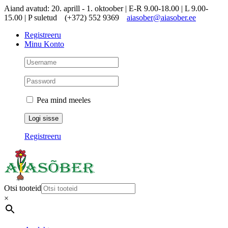
Skip
Aiand avatud: 20. aprill - 1. oktoober | E-R 9.00-18.00 | L 9.00-
to
15.00 | P suletud
(+372) 552 9369
aiasober@aiasober.ee
content
Registreeru
Minu Konto
Pea mind meeles
Registreeru
Otsi tooteid
×