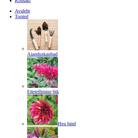
Kontakt
Avaleht
Tooted
Aianduskaubad
Ettetellimine 6tk
Hea hind