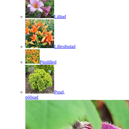
Liiliad
Lillesibulad
Püsililled
Puud,
põõsad