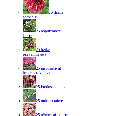
25 daalia
soovitust
25 hapulembest
taime
25 hetke
päevaliiliatega
25 inspireerivat
hetke püsikutega
25 loodusaia taime
25 mürgist taime
25 nõmmeaia taime