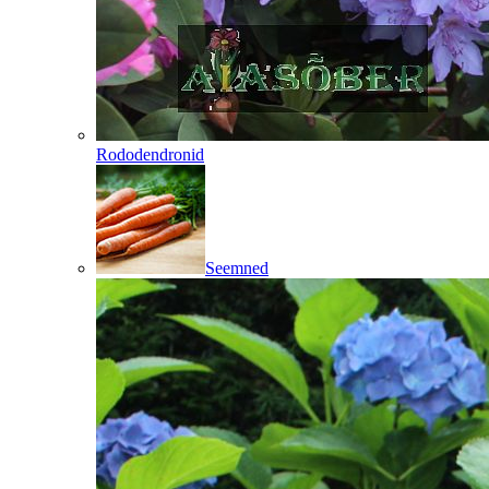
Rododendronid
Seemned