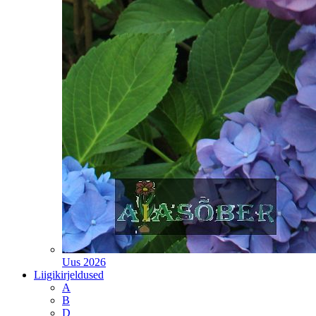
Uus 2026
Liigikirjeldused
A
B
D