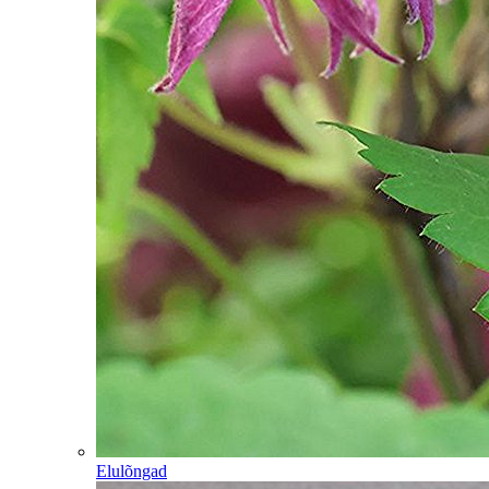
Elulõngad