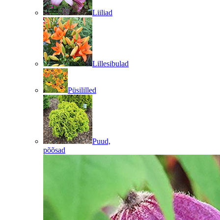
Liiliad
Lillesibulad
Püsililled
Puud,
põõsad