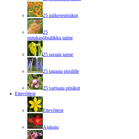
25 päikesepüsikut
25
putukasõbralikku taime
25 sooaia taime
25 tagaaia püsilille
25 varjuaia püsikut
Ettevõttest
Ettevõttest
Ajalugu