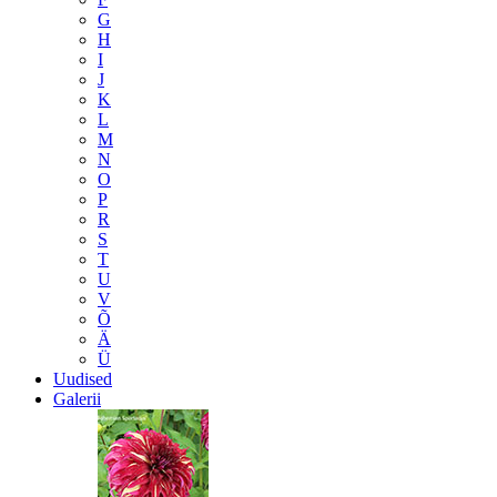
G
H
I
J
K
L
M
N
O
P
R
S
T
U
V
Õ
Ä
Ü
Uudised
Galerii