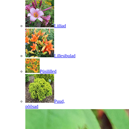
Liiliad
Lillesibulad
Püsililled
Puud,
põõsad