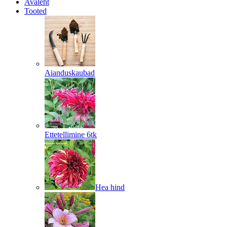
Avaleht
Tooted
Aianduskaubad
Ettetellimine 6tk
Hea hind