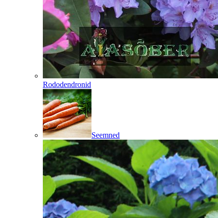
Rododendronid
Seemned