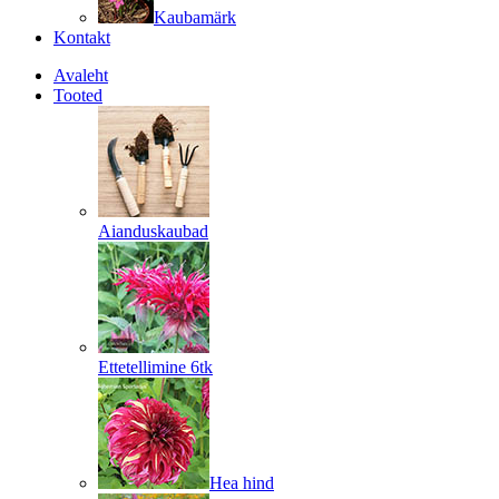
Kaubamärk
Kontakt
Avaleht
Tooted
Aianduskaubad
Ettetellimine 6tk
Hea hind