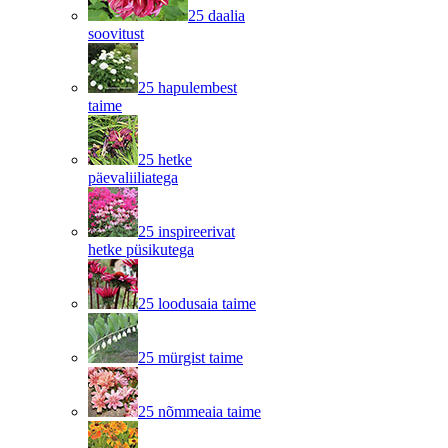
25 daalia
soovitust
25 hapulembest
taime
25 hetke
päevaliiliatega
25 inspireerivat
hetke püsikutega
25 loodusaia taime
25 mürgist taime
25 nõmmeaia taime