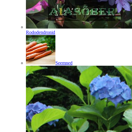
Rododendronid
Seemned