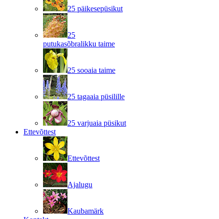
25 päikesepüsikut
25
putukasõbralikku taime
25 sooaia taime
25 tagaaia püsilille
25 varjuaia püsikut
Ettevõttest
Ettevõttest
Ajalugu
Kaubamärk