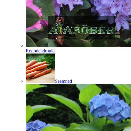
Rododendronid
Seemned