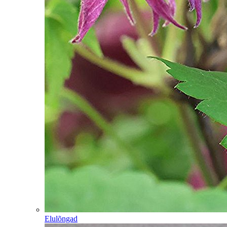
Elulõngad