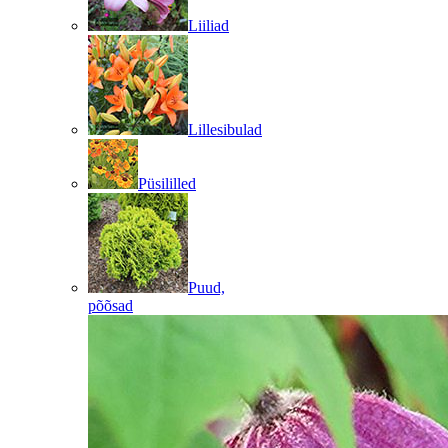
Liiliad
Lillesibulad
Püsililled
Puud,
põõsad