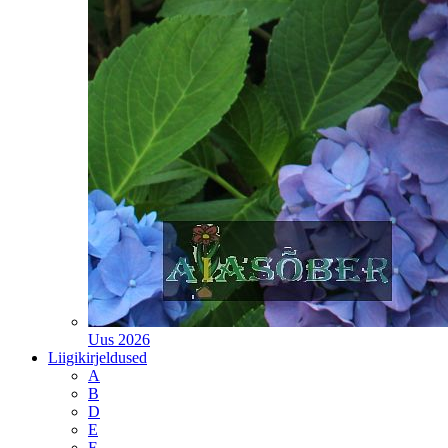
Uus 2026
Liigikirjeldused
A
B
D
E
F