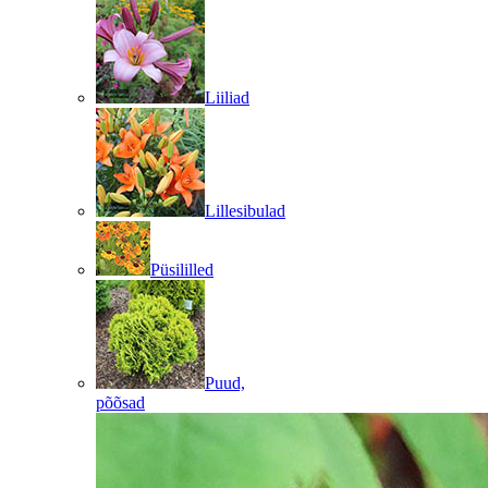
Liiliad
Lillesibulad
Püsililled
Puud,
põõsad