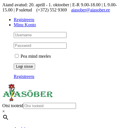
Skip
Aiand avatud: 20. aprill - 1. oktoober | E-R 9.00-18.00 | L 9.00-
to
15.00 | P suletud
(+372) 552 9369
aiasober@aiasober.ee
content
Registreeru
Minu Konto
Pea mind meeles
Registreeru
Otsi tooteid
×