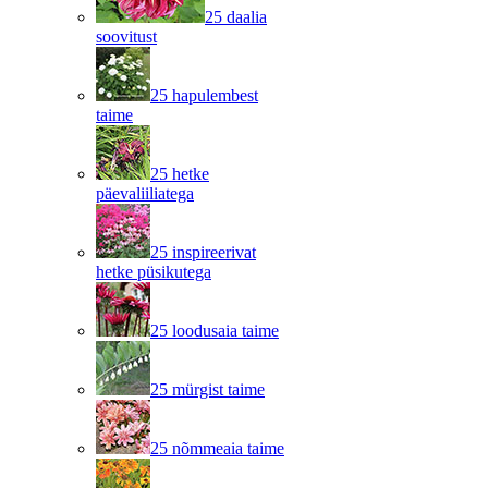
25 daalia
soovitust
25 hapulembest
taime
25 hetke
päevaliiliatega
25 inspireerivat
hetke püsikutega
25 loodusaia taime
25 mürgist taime
25 nõmmeaia taime