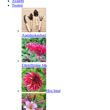
Avaleht
Tooted
Aianduskaubad
Ettetellimine 6tk
Hea hind