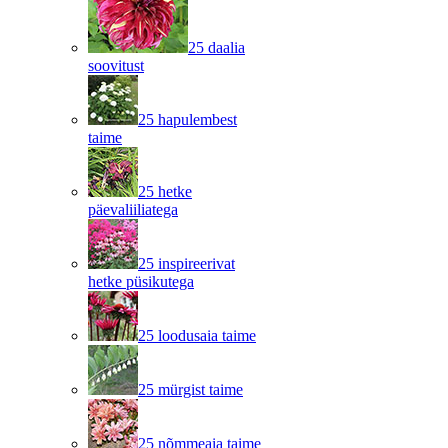
25 daalia
soovitust
25 hapulembest
taime
25 hetke
päevaliiliatega
25 inspireerivat
hetke püsikutega
25 loodusaia taime
25 mürgist taime
25 nõmmeaia taime