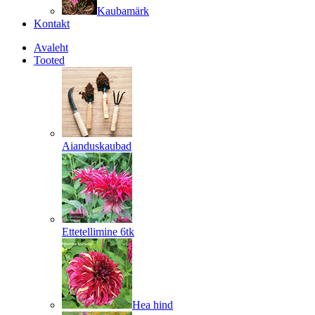
Kaubamärk
Kontakt
Avaleht
Tooted
Aianduskaubad
Ettetellimine 6tk
Hea hind