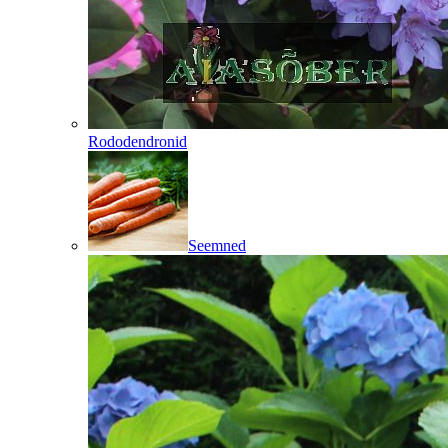
Rododendronid
Seemned