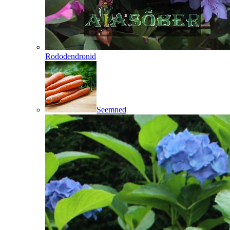
Rododendronid
Seemned