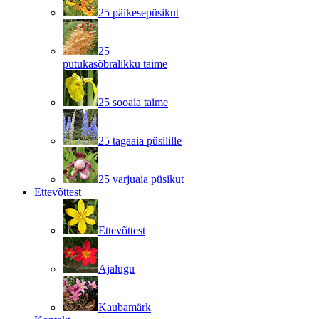
25 päikesepüsikut
25
putukasõbralikku taime
25 sooaia taime
25 tagaaia püsilille
25 varjuaia püsikut
Ettevõttest
Ettevõttest
Ajalugu
Kaubamärk