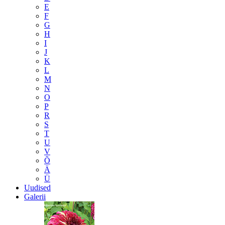
E
F
G
H
I
J
K
L
M
N
O
P
R
S
T
U
V
Õ
Ä
Ü
Uudised
Galerii