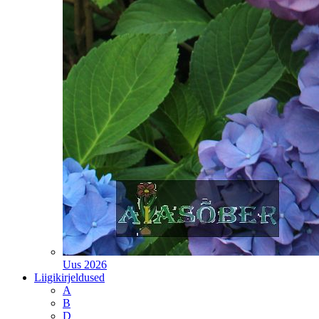
Uus 2026
Liigikirjeldused
A
B
D