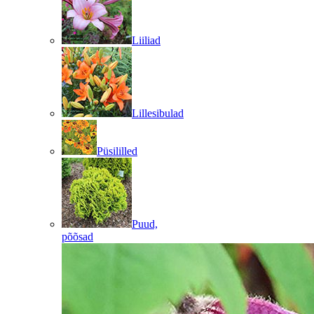
Liiliad
Lillesibulad
Püsililled
Puud,
põõsad