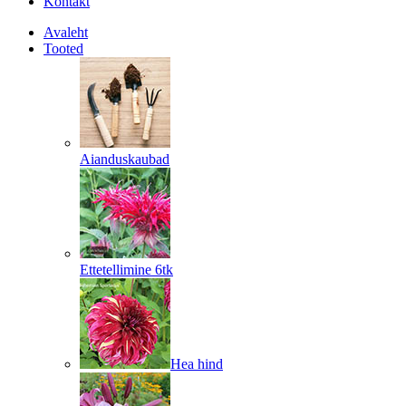
Kontakt
Avaleht
Tooted
Aianduskaubad
Ettetellimine 6tk
Hea hind