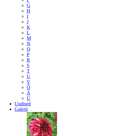
G
H
I
J
K
L
M
N
O
P
R
S
T
U
V
Õ
Ä
Ü
Uudised
Galerii