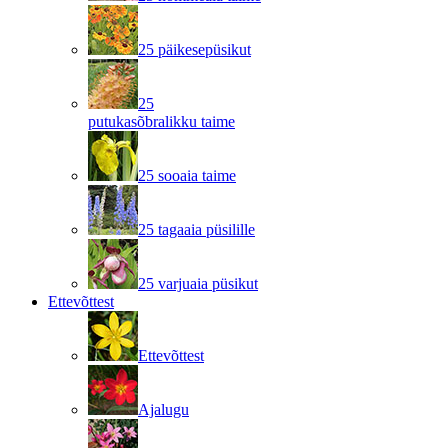
25 päikesepüsikut
25
putukasõbralikku taime
25 sooaia taime
25 tagaaia püsilille
25 varjuaia püsikut
Ettevõttest
Ettevõttest
Ajalugu