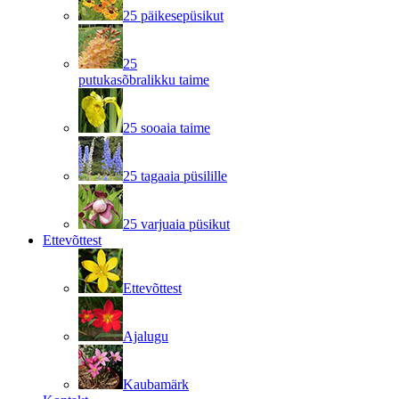
25 päikesepüsikut
25
putukasõbralikku taime
25 sooaia taime
25 tagaaia püsilille
25 varjuaia püsikut
Ettevõttest
Ettevõttest
Ajalugu
Kaubamärk