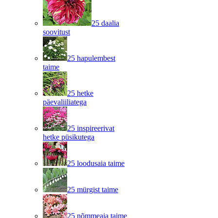
25 daalia
soovitust
25 hapulembest
taime
25 hetke
päevaliiliatega
25 inspireerivat
hetke püsikutega
25 loodusaia taime
25 mürgist taime
25 nõmmeaia taime