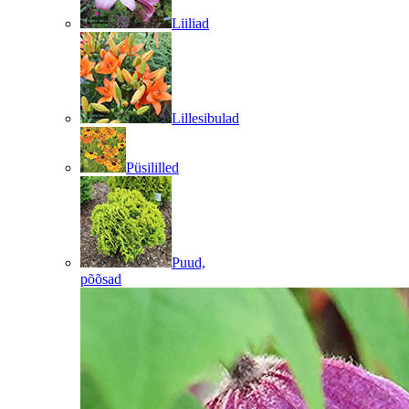
Liiliad
Lillesibulad
Püsililled
Puud,
põõsad