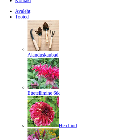
Kontakt
Avaleht
Tooted
Aianduskaubad
Ettetellimine 6tk
Hea hind