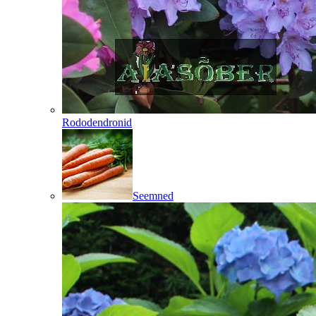
Rododendronid
Seemned