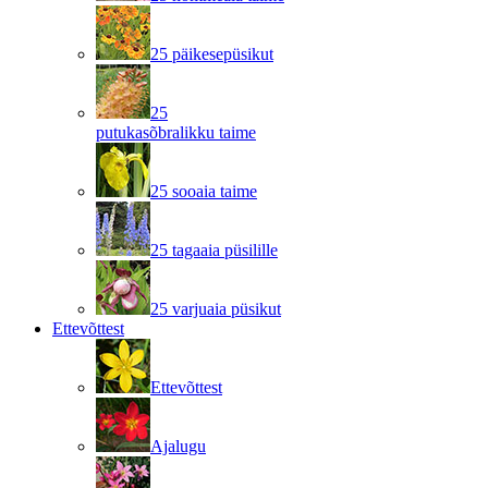
25 päikesepüsikut
25
putukasõbralikku taime
25 sooaia taime
25 tagaaia püsilille
25 varjuaia püsikut
Ettevõttest
Ettevõttest
Ajalugu