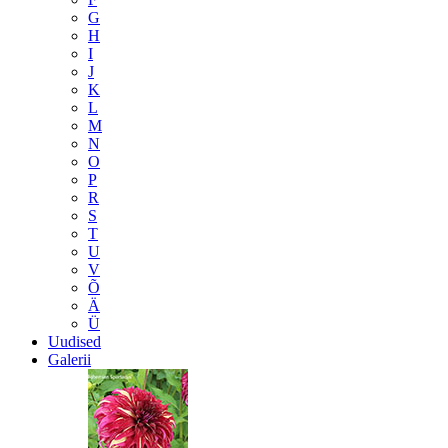
G
H
I
J
K
L
M
N
O
P
R
S
T
U
V
Õ
Ä
Ü
Uudised
Galerii