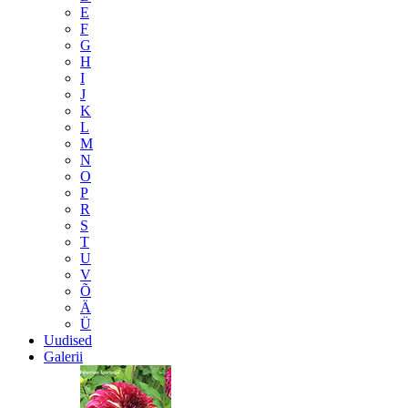
E
F
G
H
I
J
K
L
M
N
O
P
R
S
T
U
V
Õ
Ä
Ü
Uudised
Galerii