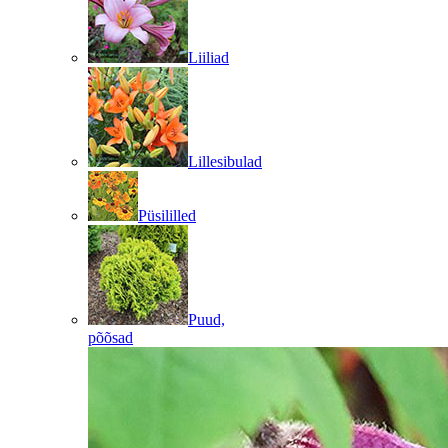
Liiliad
Lillesibulad
Püsililled
Puud,
põõsad