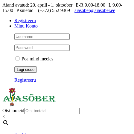
Skip
Aiand avatud: 20. aprill - 1. oktoober | E-R 9.00-18.00 | L 9.00-
to
15.00 | P suletud
(+372) 552 9369
aiasober@aiasober.ee
content
Registreeru
Minu Konto
Pea mind meeles
Registreeru
Otsi tooteid
×