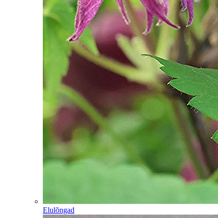
Elulõngad