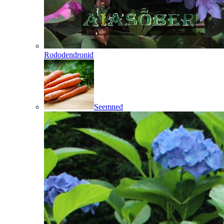
Rododendronid
Seemned