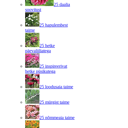
25 daalia
soovitust
25 hapulembest
taime
25 hetke
päevaliiliatega
25 inspireerivat
hetke püsikutega
25 loodusaia taime
25 mürgist taime
25 nõmmeaia taime