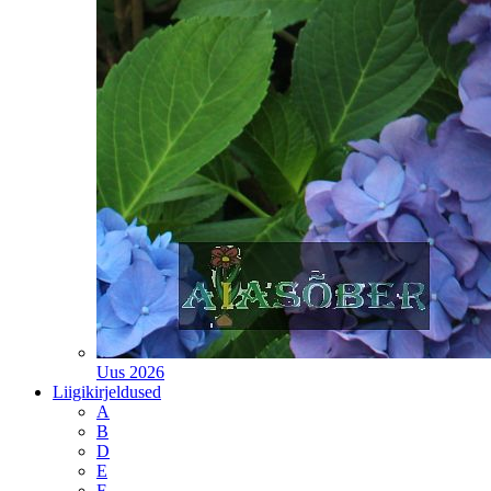
Uus 2026
Liigikirjeldused
A
B
D
E
F