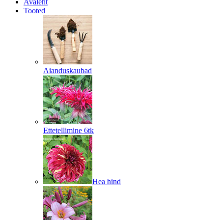
Avaleht
Tooted
Aianduskaubad
Ettetellimine 6tk
Hea hind