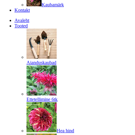
Kaubamärk
Kontakt
Avaleht
Tooted
Aianduskaubad
Ettetellimine 6tk
Hea hind