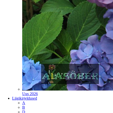
Uus 2026
Liigikirjeldused
A
B
D