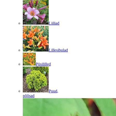
Liiliad
Lillesibulad
Püsililled
Puud,
põõsad