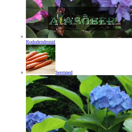
Rododendronid
Seemned