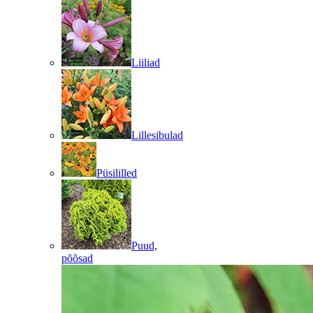
Liiliad
Lillesibulad
Püsililled
Puud,
põõsad