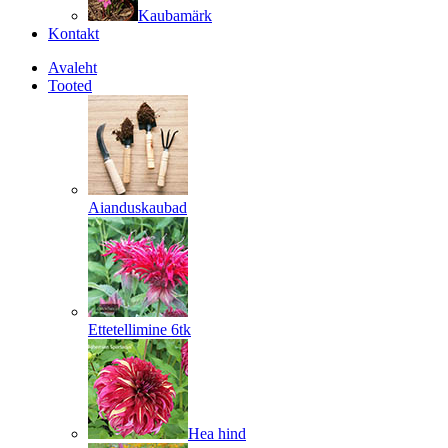
Kaubamärk
Kontakt
Avaleht
Tooted
Aianduskaubad
Ettetellimine 6tk
Hea hind