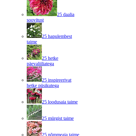
25 daalia
soovitust
25 hapulembest
taime
25 hetke
päevaliiliatega
25 inspireerivat
hetke püsikutega
25 loodusaia taime
25 mürgist taime
25 nõmmeaia taime