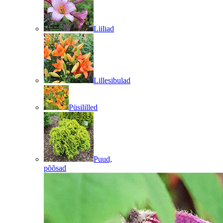
Liiliad
Lillesibulad
Püsililled
Puud,
põõsad