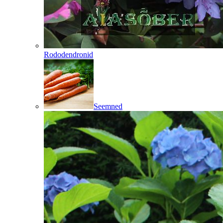
Rododendronid
Seemned