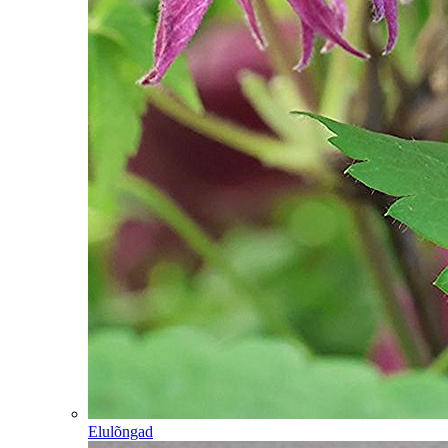
Elulõngad