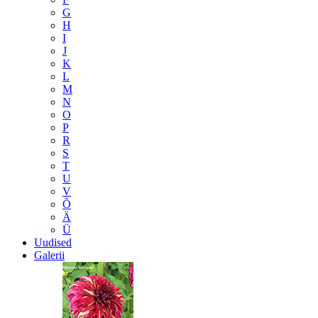
G
H
I
J
K
L
M
N
O
P
R
S
T
U
V
Õ
Ä
Ü
Uudised
Galerii