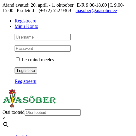
Skip
Aiand avatud: 20. aprill - 1. oktoober | E-R 9.00-18.00 | L 9.00-
to
15.00 | P suletud
(+372) 552 9369
aiasober@aiasober.ee
content
Registreeru
Minu Konto
Pea mind meeles
Registreeru
Otsi tooteid
×