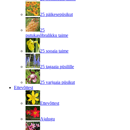
25 päikesepüsikut
25
putukasõbralikku taime
25 sooaia taime
25 tagaaia püsilille
25 varjuaia püsikut
Ettevõttest
Ettevõttest
Ajalugu