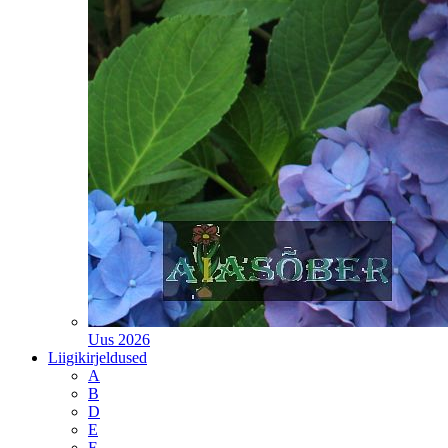
Uus 2026
Liigikirjeldused
A
B
D
E
F