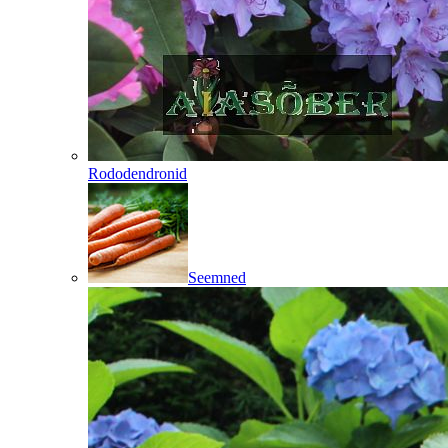
Rododendronid
Seemned