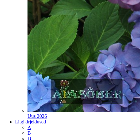
Uus 2026
Liigikirjeldused
A
B
D