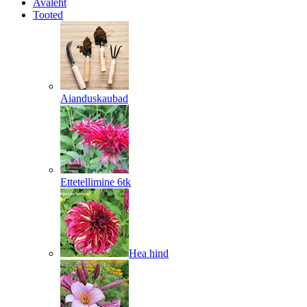
Avaleht
Tooted
Aianduskaubad
Ettetellimine 6tk
Hea hind