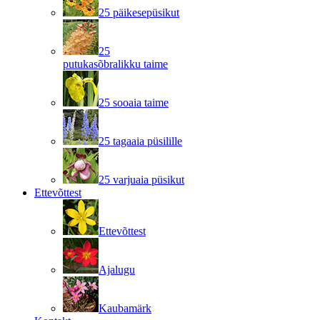
25 päikesepüsikut
25
putukasõbralikku taime
25 sooaia taime
25 tagaaia püsilille
25 varjuaia püsikut
Ettevõttest
Ettevõttest
Ajalugu
Kaubamärk