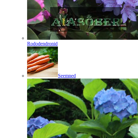
Rododendronid
Seemned