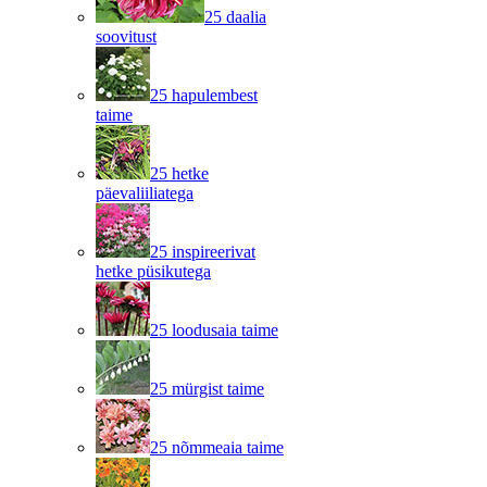
25 daalia
soovitust
25 hapulembest
taime
25 hetke
päevaliiliatega
25 inspireerivat
hetke püsikutega
25 loodusaia taime
25 mürgist taime
25 nõmmeaia taime