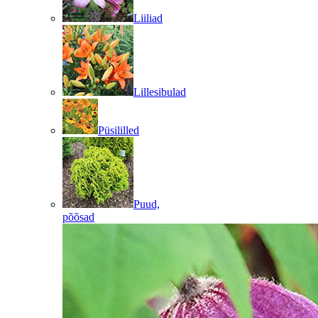
Liiliad
Lillesibulad
Püsililled
Puud,
põõsad