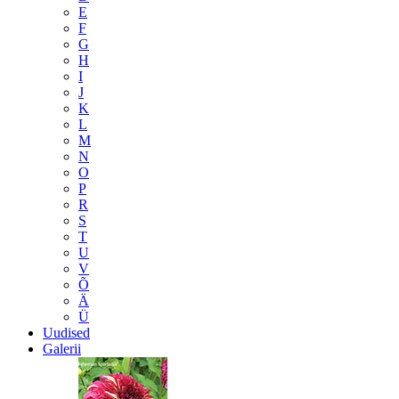
E
F
G
H
I
J
K
L
M
N
O
P
R
S
T
U
V
Õ
Ä
Ü
Uudised
Galerii