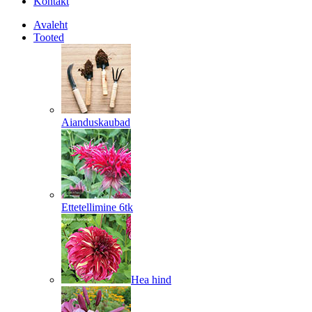
Kontakt
Avaleht
Tooted
Aianduskaubad
Ettetellimine 6tk
Hea hind