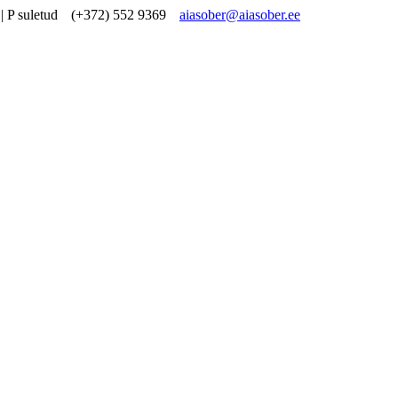
| P suletud
(+372) 552 9369
aiasober@aiasober.ee