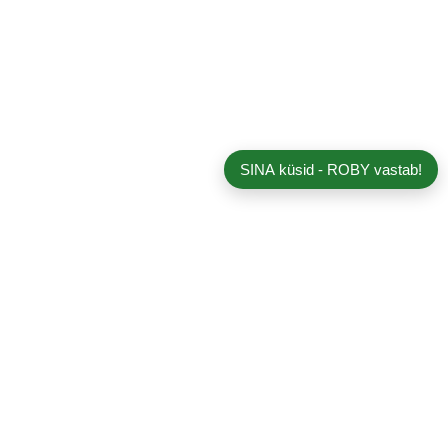
SINA küsid - ROBY vastab!