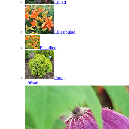
Liiliad
Lillesibulad
Püsililled
Puud,
põõsad