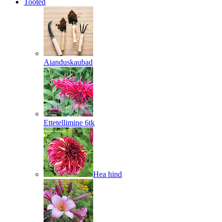
Tooted
Aianduskaubad
Ettetellimine 6tk
Hea hind