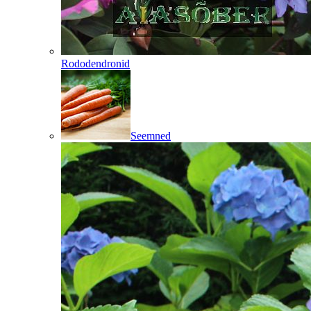
Rododendronid
Seemned