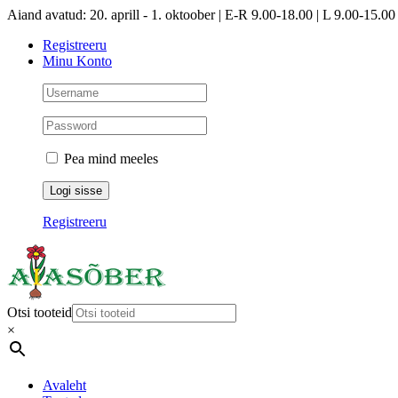
Skip
Aiand avatud: 20. aprill - 1. oktoober | E-R 9.00-18.00 | L 9.00-15.00 
to
Registreeru
content
Minu Konto
Pea mind meeles
Registreeru
Otsi tooteid
×
Avaleht