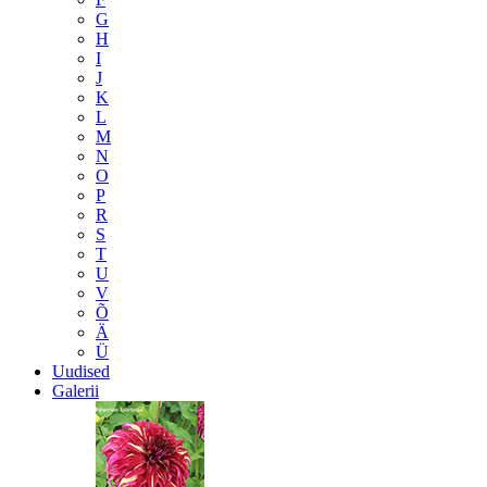
G
H
I
J
K
L
M
N
O
P
R
S
T
U
V
Õ
Ä
Ü
Uudised
Galerii