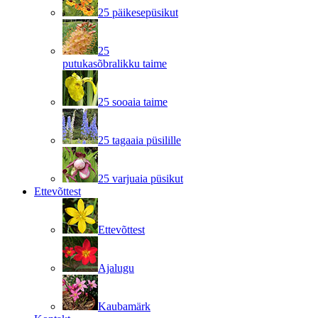
25 päikesepüsikut
25
putukasõbralikku taime
25 sooaia taime
25 tagaaia püsilille
25 varjuaia püsikut
Ettevõttest
Ettevõttest
Ajalugu
Kaubamärk