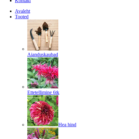
Kontakt
Avaleht
Tooted
Aianduskaubad
Ettetellimine 6tk
Hea hind