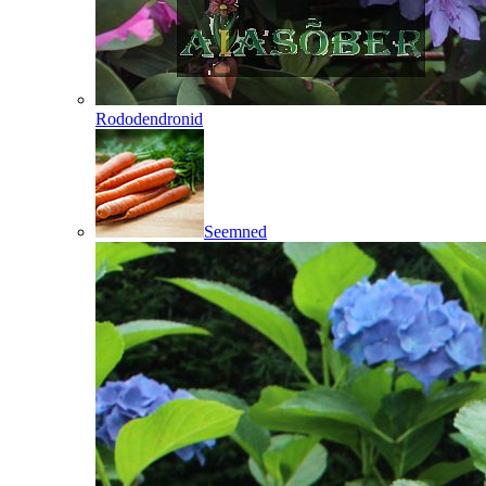
Rododendronid
Seemned