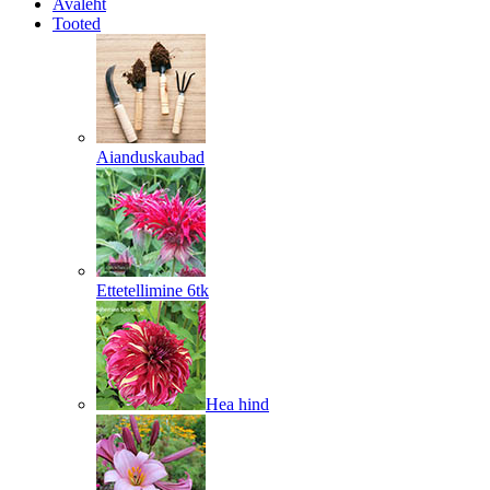
Avaleht
Tooted
Aianduskaubad
Ettetellimine 6tk
Hea hind