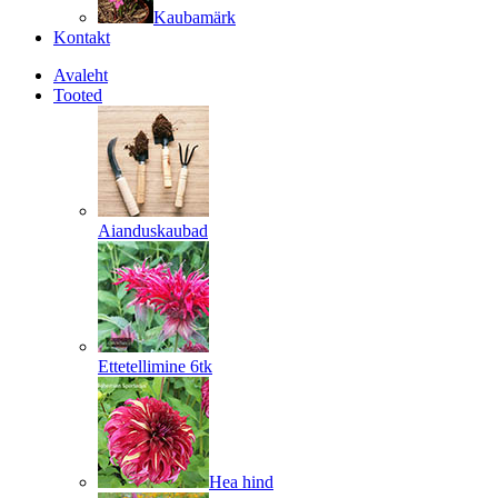
Kaubamärk
Kontakt
Avaleht
Tooted
Aianduskaubad
Ettetellimine 6tk
Hea hind