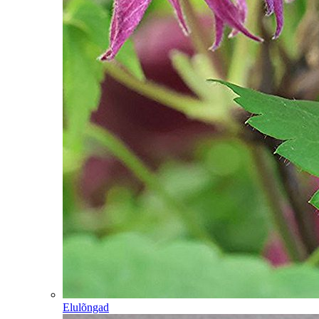
Elulõngad