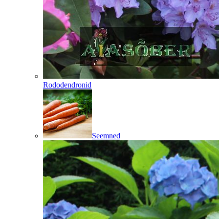
Rododendronid
Seemned