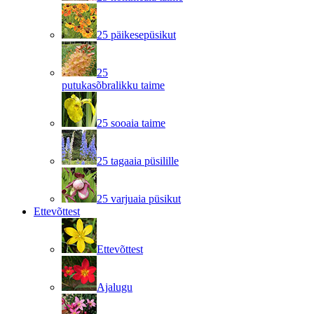
25 päikesepüsikut
25
putukasõbralikku taime
25 sooaia taime
25 tagaaia püsilille
25 varjuaia püsikut
Ettevõttest
Ettevõttest
Ajalugu