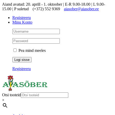
Skip
Aiand avatud: 20. aprill - 1. oktoober | E-R 9.00-18.00 | L 9.00-
to
15.00 | P suletud
(+372) 552 9369
aiasober@aiasober.ee
content
Registreeru
Minu Konto
Pea mind meeles
Registreeru
Otsi tooteid
×