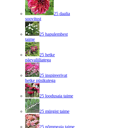
25 daalia
soovitust
25 hapulembest
taime
25 hetke
päevaliiliatega
25 inspireerivat
hetke püsikutega
25 loodusaia taime
25 mürgist taime
25 nõmmeaia taime