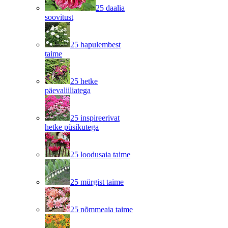
25 daalia
soovitust
25 hapulembest
taime
25 hetke
päevaliiliatega
25 inspireerivat
hetke püsikutega
25 loodusaia taime
25 mürgist taime
25 nõmmeaia taime