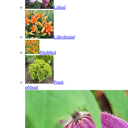
Liiliad
Lillesibulad
Püsililled
Puud,
põõsad