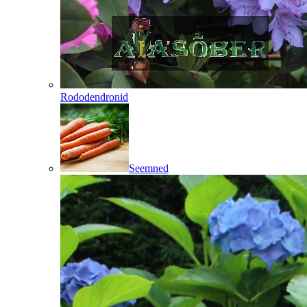
Rododendronid
Seemned