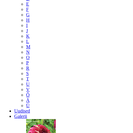
E
F
G
H
I
J
K
L
M
N
O
P
R
S
T
U
V
Õ
Ä
Ü
Uudised
Galerii