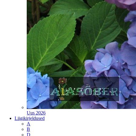
Uus 2026
Liigikirjeldused
A
B
D