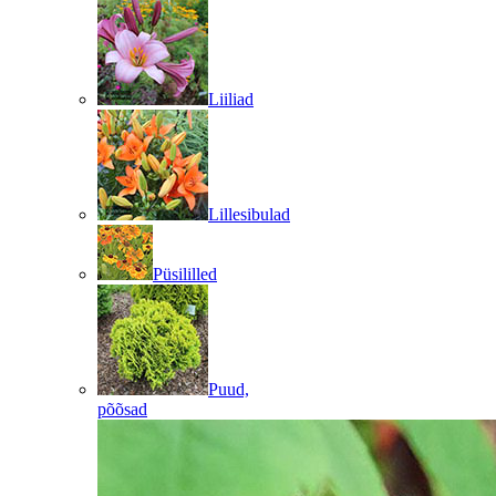
Liiliad
Lillesibulad
Püsililled
Puud,
põõsad