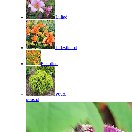
Liiliad
Lillesibulad
Püsililled
Puud,
põõsad