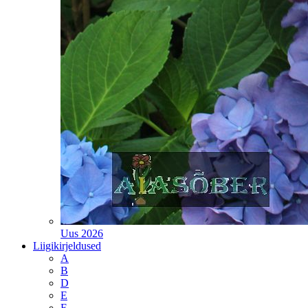
Uus 2026
Liigikirjeldused
A
B
D
E
F