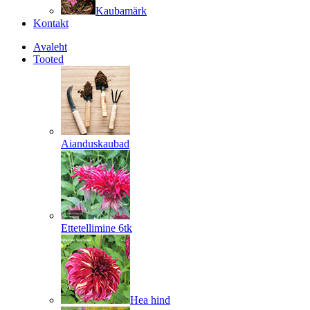
Kaubamärk
Kontakt
Avaleht
Tooted
Aianduskaubad
Ettetellimine 6tk
Hea hind