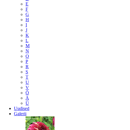
E
F
G
H
I
J
K
L
M
N
O
P
R
S
T
U
V
Õ
Ä
Ü
Uudised
Galerii