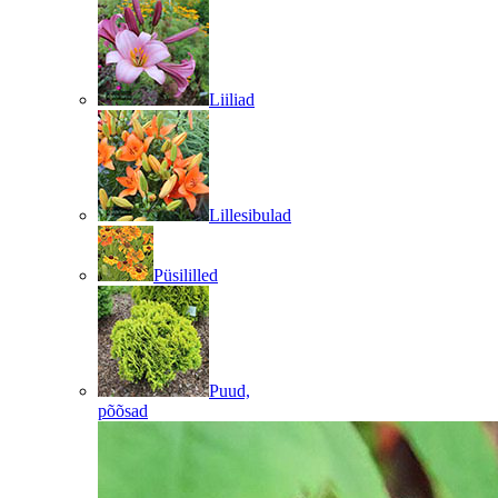
Liiliad
Lillesibulad
Püsililled
Puud,
põõsad