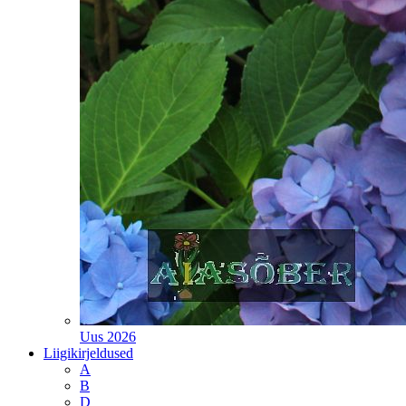
Uus 2026
Liigikirjeldused
A
B
D