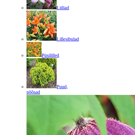
Liiliad
Lillesibulad
Püsililled
Puud,
põõsad