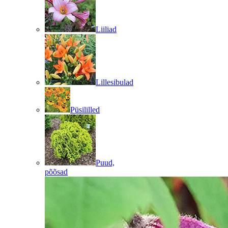
Liiliad
Lillesibulad
Püsililled
Puud,
põõsad