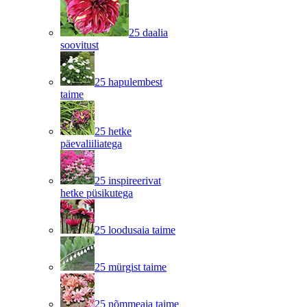
25 daalia
soovitust
25 hapulembest
taime
25 hetke
päevaliiliatega
25 inspireerivat
hetke püsikutega
25 loodusaia taime
25 mürgist taime
25 nõmmeaia taime