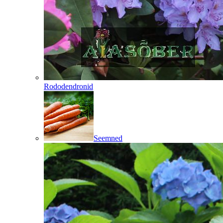
Rododendronid
Seemned