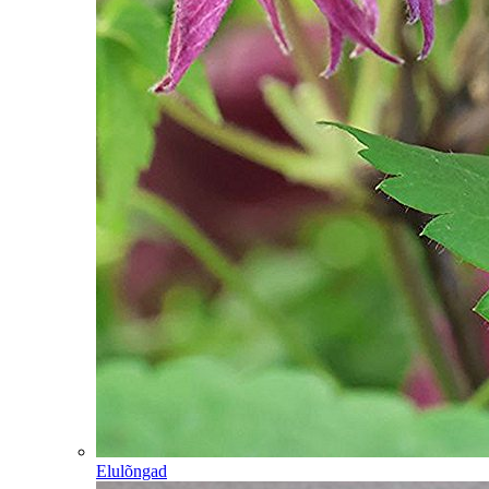
Elulõngad