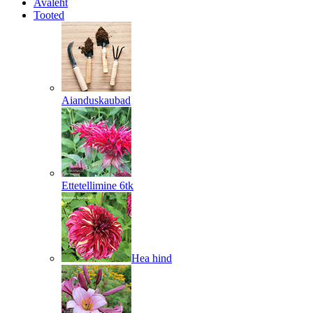
Avaleht
Tooted
Aianduskaubad
Ettetellimine 6tk
Hea hind