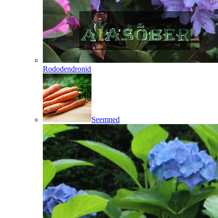
Rododendronid
Seemned