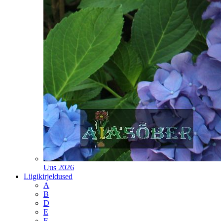
Uus 2026
Liigikirjeldused
A
B
D
E
F