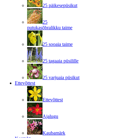
25 päikesepüsikut
25
putukasõbralikku taime
25 sooaia taime
25 tagaaia püsilille
25 varjuaia püsikut
Ettevõttest
Ettevõttest
Ajalugu
Kaubamärk