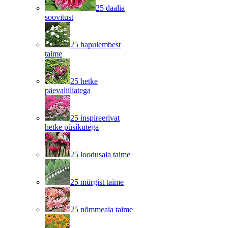
25 daalia
soovitust
25 hapulembest
taime
25 hetke
päevaliiliatega
25 inspireerivat
hetke püsikutega
25 loodusaia taime
25 mürgist taime
25 nõmmeaia taime