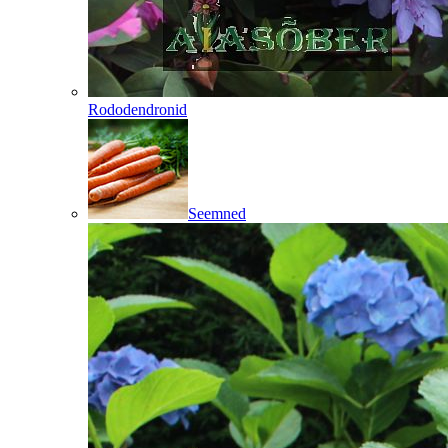
Rododendronid
Seemned