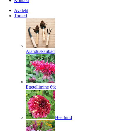
Kontakt
Avaleht
Tooted
Aianduskaubad
Ettetellimine 6tk
Hea hind