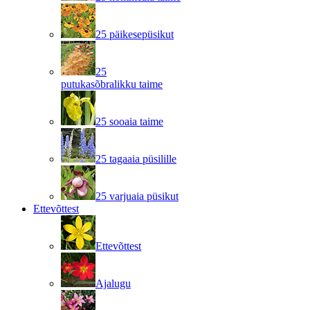
25 päikesepüsikut
25
putukasõbralikku taime
25 sooaia taime
25 tagaaia püsilille
25 varjuaia püsikut
Ettevõttest
Ettevõttest
Ajalugu