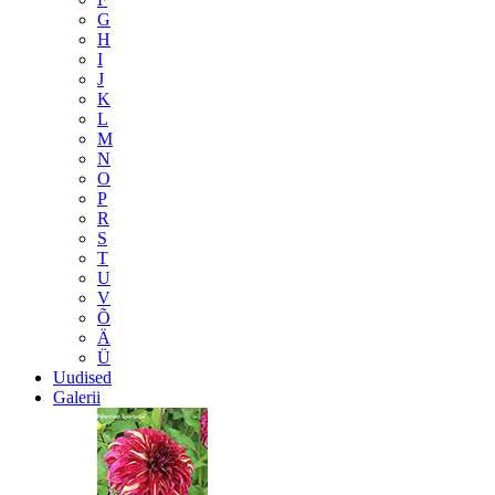
G
H
I
J
K
L
M
N
O
P
R
S
T
U
V
Õ
Ä
Ü
Uudised
Galerii