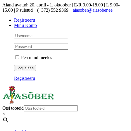
Skip
Aiand avatud: 20. aprill - 1. oktoober | E-R 9.00-18.00 | L 9.00-
to
15.00 | P suletud
(+372) 552 9369
aiasober@aiasober.ee
content
Registreeru
Minu Konto
Pea mind meeles
Registreeru
Otsi tooteid
×