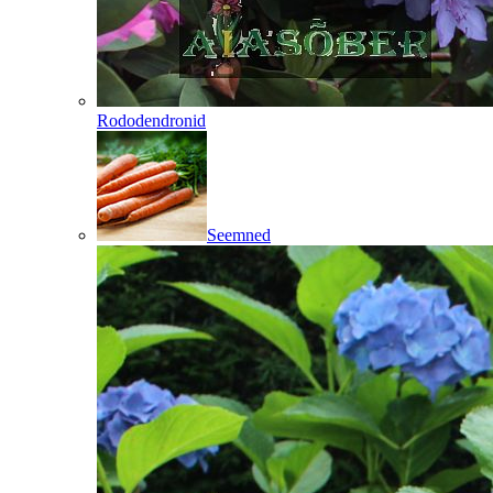
Rododendronid
Seemned