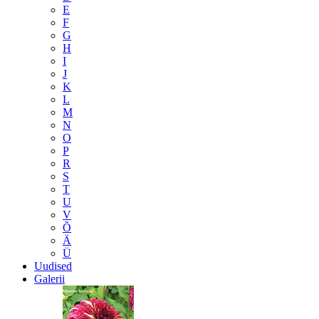
E
F
G
H
I
J
K
L
M
N
O
P
R
S
T
U
V
Õ
Ä
Ü
Uudised
Galerii