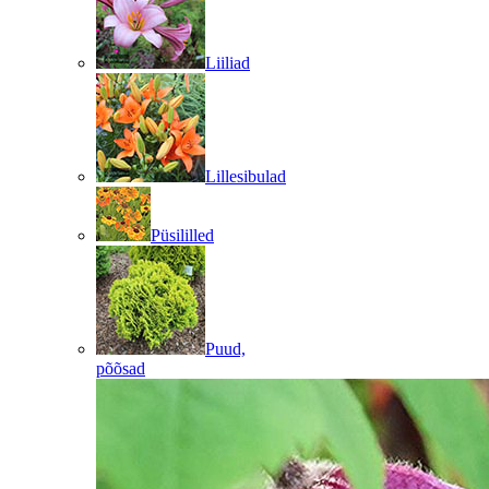
Liiliad
Lillesibulad
Püsililled
Puud,
põõsad