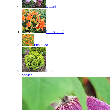
Liiliad
Lillesibulad
Püsililled
Puud,
põõsad