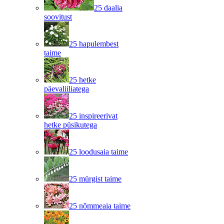
25 daalia
soovitust
25 hapulembest
taime
25 hetke
päevaliiliatega
25 inspireerivat
hetke püsikutega
25 loodusaia taime
25 mürgist taime
25 nõmmeaia taime