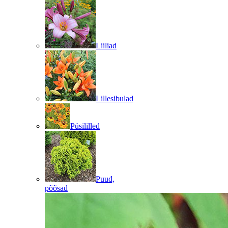
Liiliad
Lillesibulad
Püsililled
Puud,
põõsad