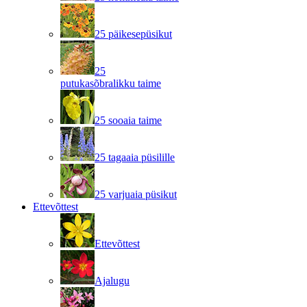
25 päikesepüsikut
25
putukasõbralikku taime
25 sooaia taime
25 tagaaia püsilille
25 varjuaia püsikut
Ettevõttest
Ettevõttest
Ajalugu