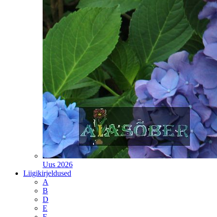
Uus 2026
Liigikirjeldused
A
B
D
E
F