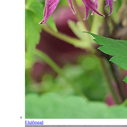
Elulõngad