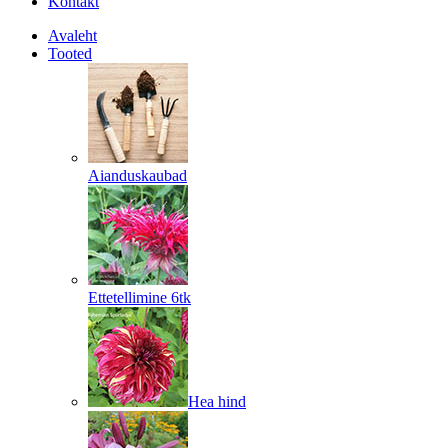
Kontakt
Avaleht
Tooted
Aianduskaubad
Ettetellimine 6tk
Hea hind