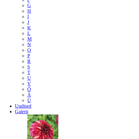
G
H
I
J
K
L
M
N
O
P
R
S
T
U
V
Õ
Ä
Ü
Uudised
Galerii