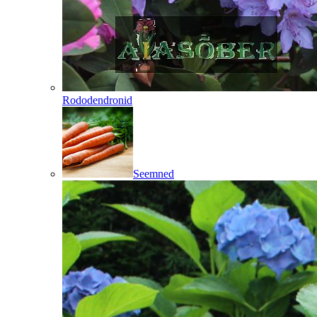
Rododendronid
Seemned