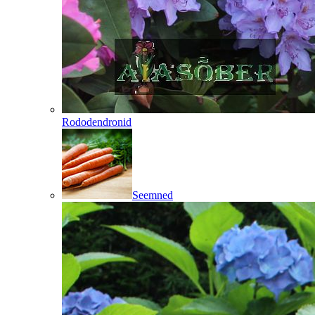
Rododendronid
Seemned