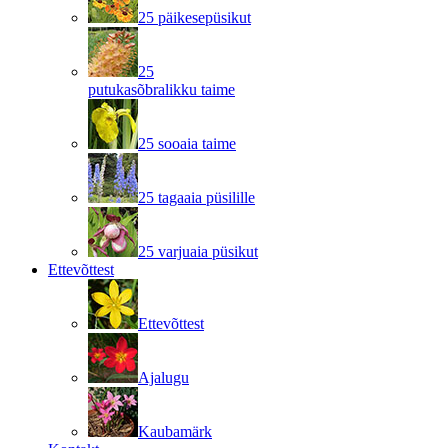
25 päikesepüsikut
25
putukasõbralikku taime
25 sooaia taime
25 tagaaia püsilille
25 varjuaia püsikut
Ettevõttest
Ettevõttest
Ajalugu
Kaubamärk