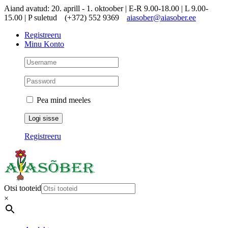
Skip
Aiand avatud: 20. aprill - 1. oktoober | E-R 9.00-18.00 | L 9.00-
to
15.00 | P suletud
(+372) 552 9369
aiasober@aiasober.ee
content
Registreeru
Minu Konto
Pea mind meeles
Registreeru
Otsi tooteid
×