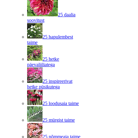
25 daalia
soovitust
25 hapulembest
taime
25 hetke
päevaliiliatega
25 inspireerivat
hetke püsikutega
25 loodusaia taime
25 mürgist taime
25 nõmmeaia taime