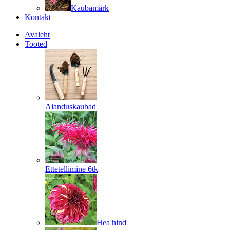
Kaubamärk
Kontakt
Avaleht
Tooted
Aianduskaubad
Ettetellimine 6tk
Hea hind