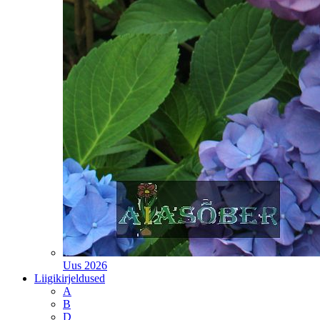
Uus 2026
Liigikirjeldused
A
B
D