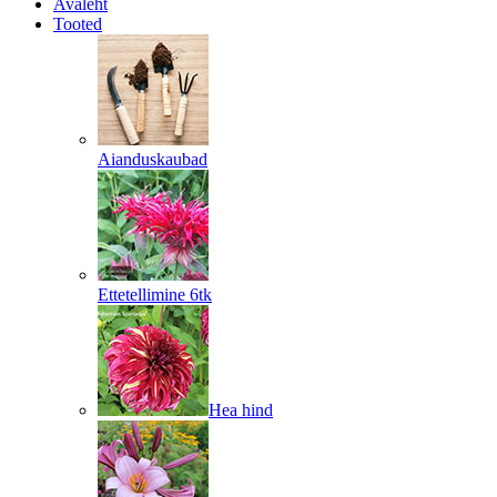
Avaleht
Tooted
Aianduskaubad
Ettetellimine 6tk
Hea hind