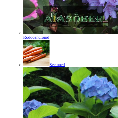
Rododendronid
Seemned