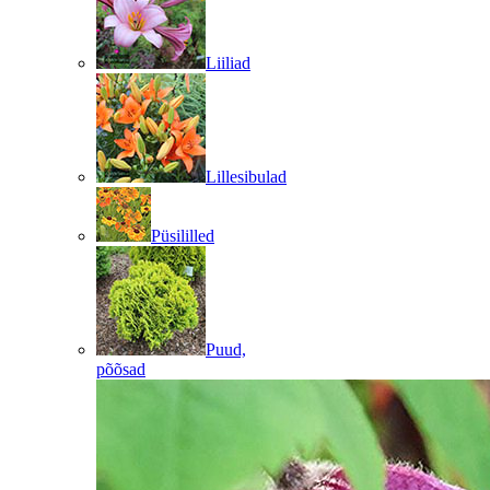
Liiliad
Lillesibulad
Püsililled
Puud,
põõsad