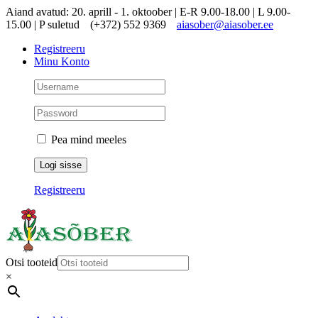
Skip
Aiand avatud: 20. aprill - 1. oktoober | E-R 9.00-18.00 | L 9.00-
to
15.00 | P suletud
(+372) 552 9369
aiasober@aiasober.ee
content
Registreeru
Minu Konto
Pea mind meeles
Registreeru
Otsi tooteid
×