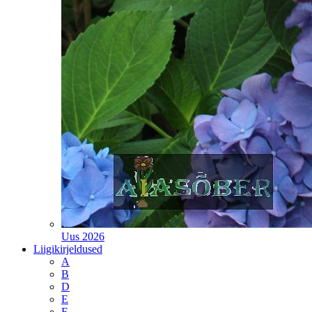
Uus 2026
Liigikirjeldused
A
B
D
E
F