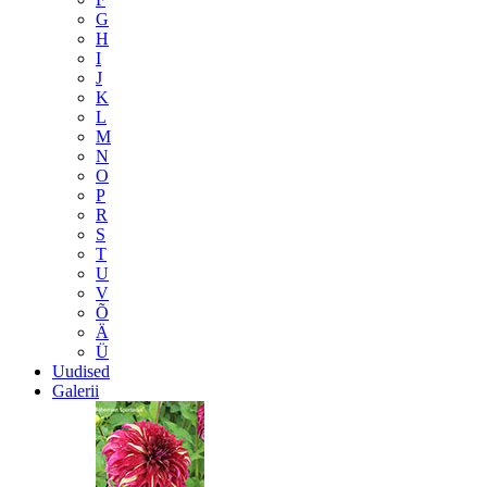
G
H
I
J
K
L
M
N
O
P
R
S
T
U
V
Õ
Ä
Ü
Uudised
Galerii