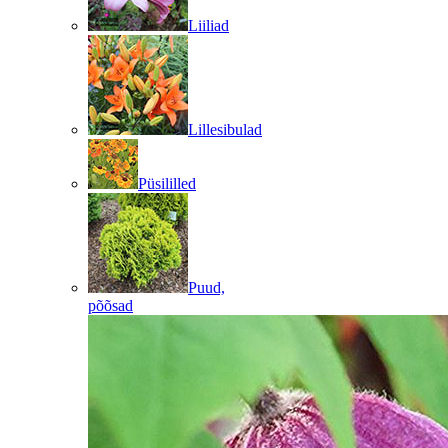
Liiliad
Lillesibulad
Püsililled
Puud,
põõsad