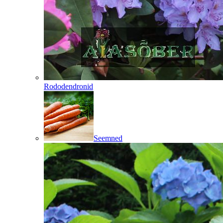
Rododendronid
Seemned