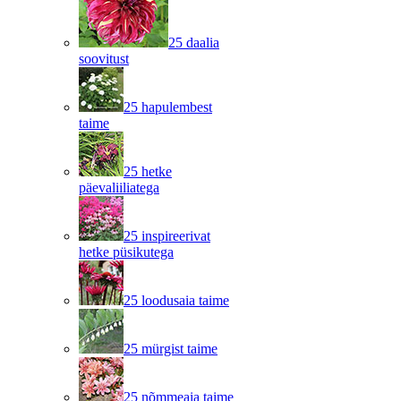
25 daalia
soovitust
25 hapulembest
taime
25 hetke
päevaliiliatega
25 inspireerivat
hetke püsikutega
25 loodusaia taime
25 mürgist taime
25 nõmmeaia taime