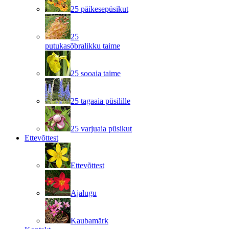
25 päikesepüsikut
25
putukasõbralikku taime
25 sooaia taime
25 tagaaia püsilille
25 varjuaia püsikut
Ettevõttest
Ettevõttest
Ajalugu
Kaubamärk