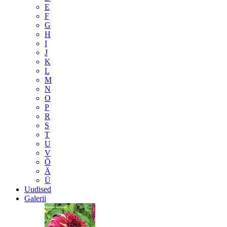
E
F
G
H
I
J
K
L
M
N
O
P
R
S
T
U
V
Õ
Ä
Ü
Uudised
Galerii