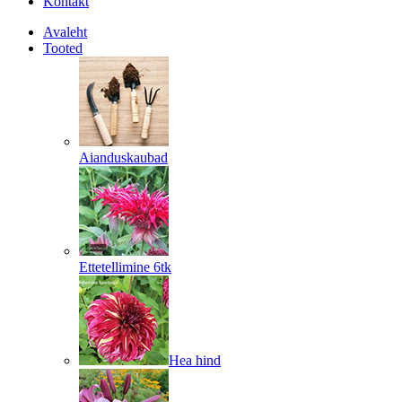
Kontakt
Avaleht
Tooted
Aianduskaubad
Ettetellimine 6tk
Hea hind