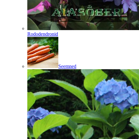
Rododendronid
Seemned