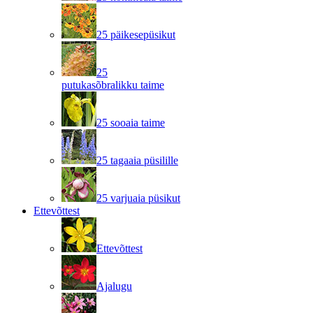
25 päikesepüsikut
25
putukasõbralikku taime
25 sooaia taime
25 tagaaia püsilille
25 varjuaia püsikut
Ettevõttest
Ettevõttest
Ajalugu