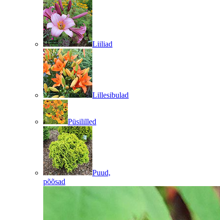
Liiliad
Lillesibulad
Püsililled
Puud,
põõsad