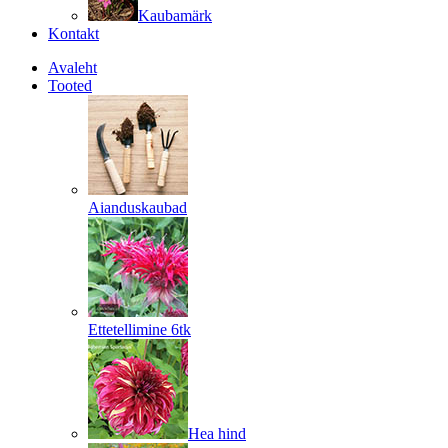
Kaubamärk
Kontakt
Avaleht
Tooted
Aianduskaubad
Ettetellimine 6tk
Hea hind