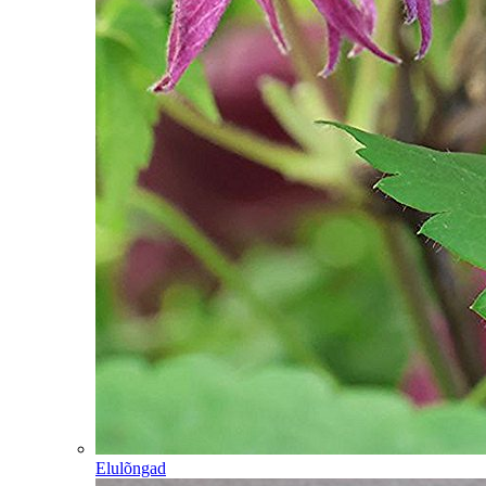
Elulõngad