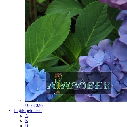
Uus 2026
Liigikirjeldused
A
B
D