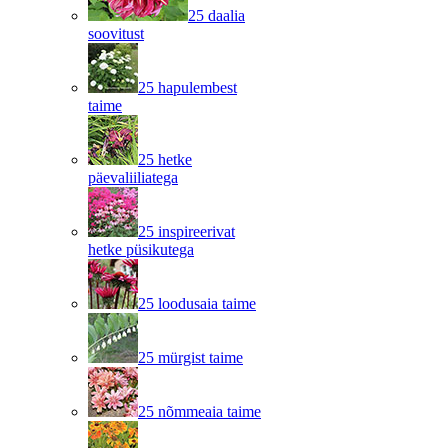
25 daalia
soovitust
25 hapulembest
taime
25 hetke
päevaliiliatega
25 inspireerivat
hetke püsikutega
25 loodusaia taime
25 mürgist taime
25 nõmmeaia taime