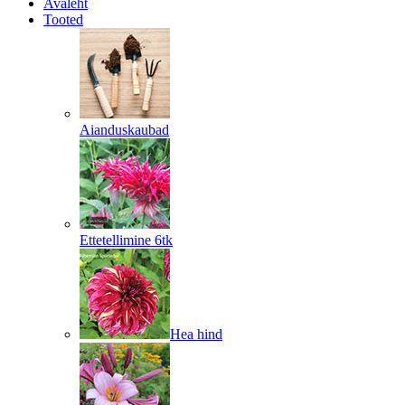
Avaleht
Tooted
Aianduskaubad
Ettetellimine 6tk
Hea hind