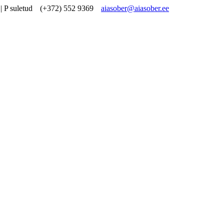
| P suletud
(+372) 552 9369
aiasober@aiasober.ee