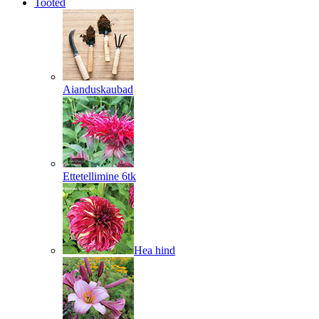
Tooted
Aianduskaubad
Ettetellimine 6tk
Hea hind