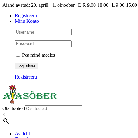
Skip
Aiand avatud: 20. aprill - 1. oktoober | E-R 9.00-18.00 | L 9.00-15.00 
to
Registreeru
content
Minu Konto
Pea mind meeles
Registreeru
Otsi tooteid
×
Avaleht