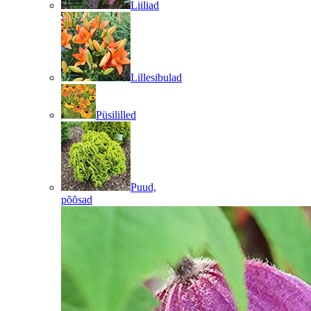
Liiliad
Lillesibulad
Püsililled
Puud,
põõsad