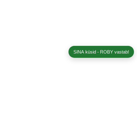
SINA küsid - ROBY vastab!