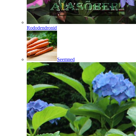
Rododendronid
Seemned