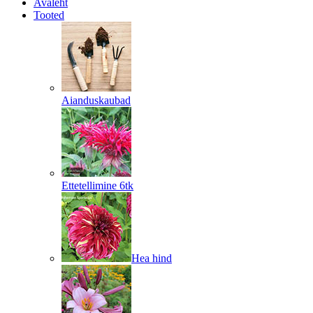
Avaleht
Tooted
Aianduskaubad
Ettetellimine 6tk
Hea hind