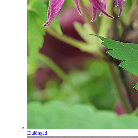
Elulõngad