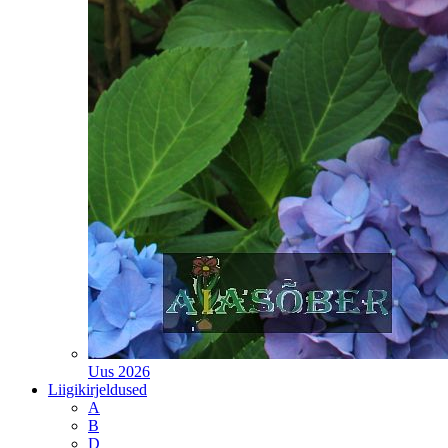
Uus 2026
Liigikirjeldused
A
B
D