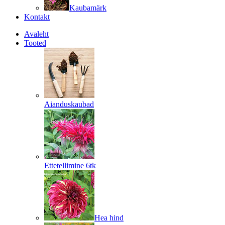
Kaubamärk
Kontakt
Avaleht
Tooted
Aianduskaubad
Ettetellimine 6tk
Hea hind