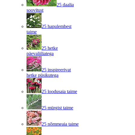
25 daalia
soovitust
25 hapulembest
taime
25 hetke
päevaliiliatega
25 inspireerivat
hetke püsikutega
25 loodusaia taime
25 mürgist taime
25 nõmmeaia taime