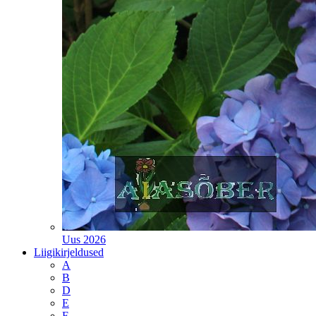
Uus 2026
Liigikirjeldused
A
B
D
E
F