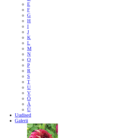
E
F
G
H
I
J
K
L
M
N
O
P
R
S
T
U
V
Õ
Ä
Ü
Uudised
Galerii