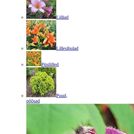
Liiliad
Lillesibulad
Püsililled
Puud,
põõsad