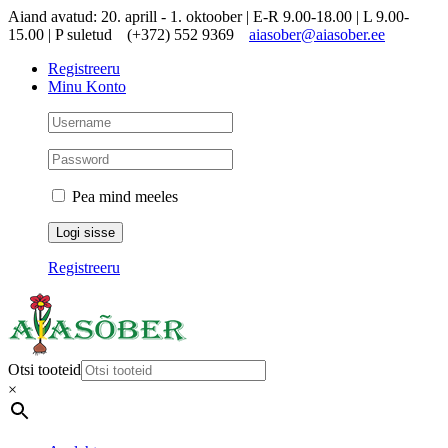
Skip
Aiand avatud: 20. aprill - 1. oktoober | E-R 9.00-18.00 | L 9.00-
to
15.00 | P suletud
(+372) 552 9369
aiasober@aiasober.ee
content
Registreeru
Minu Konto
Pea mind meeles
Registreeru
Otsi tooteid
×