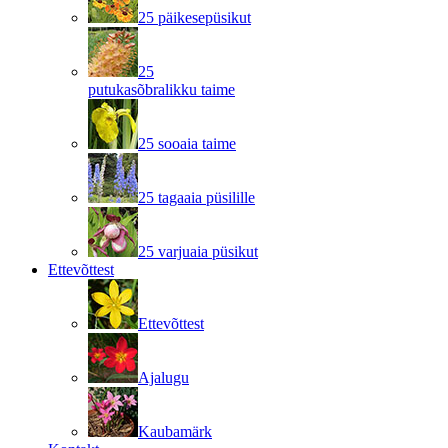
25 päikesepüsikut
25
putukasõbralikku taime
25 sooaia taime
25 tagaaia püsilille
25 varjuaia püsikut
Ettevõttest
Ettevõttest
Ajalugu
Kaubamärk