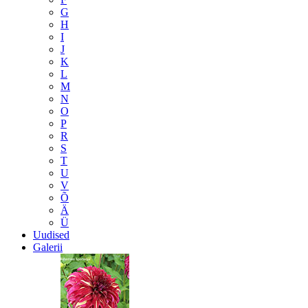
G
H
I
J
K
L
M
N
O
P
R
S
T
U
V
Õ
Ä
Ü
Uudised
Galerii