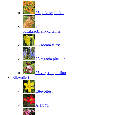
25 päikesepüsikut
25
putukasõbralikku taime
25 sooaia taime
25 tagaaia püsilille
25 varjuaia püsikut
Ettevõttest
Ettevõttest
Ajalugu