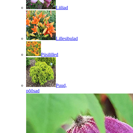
Liiliad
Lillesibulad
Püsililled
Puud,
põõsad