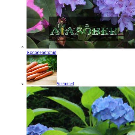
Rododendronid
Seemned