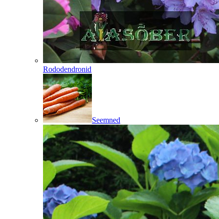
Rododendronid
Seemned