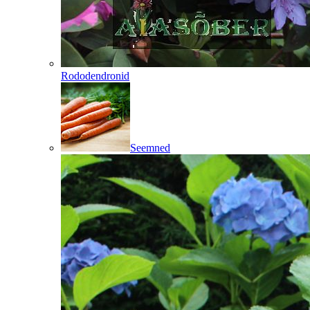
Rododendronid
Seemned