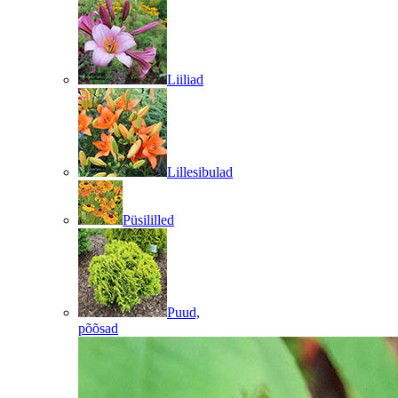
Liiliad
Lillesibulad
Püsililled
Puud,
põõsad