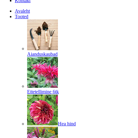
Kontakt
Avaleht
Tooted
Aianduskaubad
Ettetellimine 6tk
Hea hind