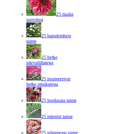
25 daalia
soovitust
25 hapulembest
taime
25 hetke
päevaliiliatega
25 inspireerivat
hetke püsikutega
25 loodusaia taime
25 mürgist taime
25 nõmmeaia taime