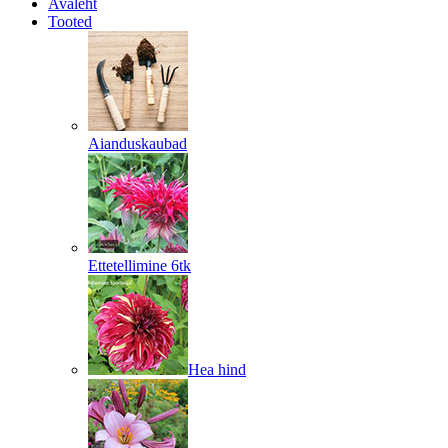
Avaleht
Tooted
Aianduskaubad
Ettetellimine 6tk
Hea hind