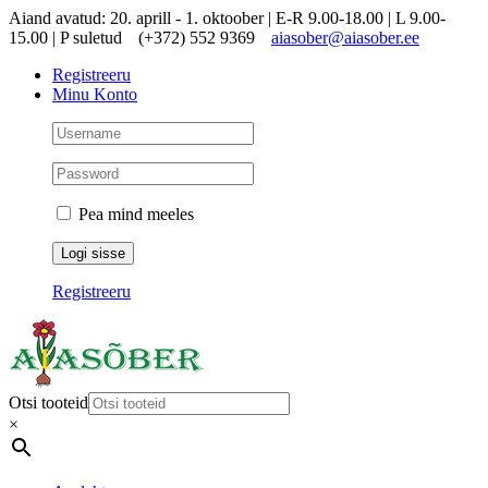
Skip
Aiand avatud: 20. aprill - 1. oktoober | E-R 9.00-18.00 | L 9.00-
to
15.00 | P suletud
(+372) 552 9369
aiasober@aiasober.ee
content
Registreeru
Minu Konto
Pea mind meeles
Registreeru
Otsi tooteid
×