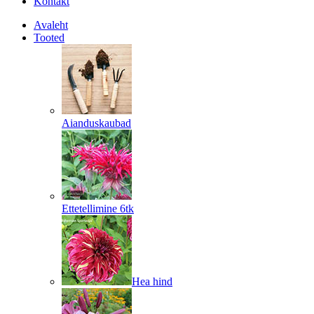
Kontakt
Avaleht
Tooted
Aianduskaubad
Ettetellimine 6tk
Hea hind