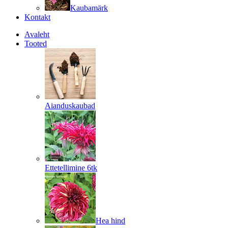
Kaubamärk
Kontakt
Avaleht
Tooted
Aianduskaubad
Ettetellimine 6tk
Hea hind