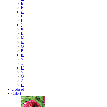
E
F
G
H
I
J
K
L
M
N
O
P
R
S
T
U
V
Õ
Ä
Ü
Uudised
Galerii