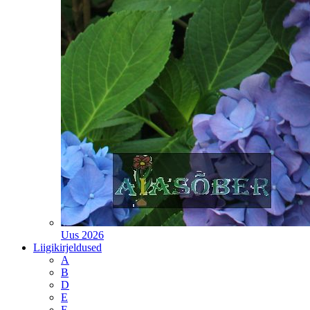
Uus 2026
Liigikirjeldused
A
B
D
E
F