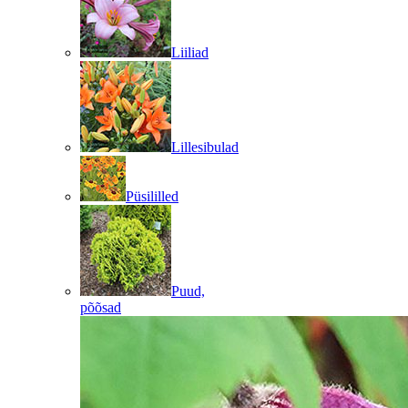
Liiliad
Lillesibulad
Püsililled
Puud,
põõsad