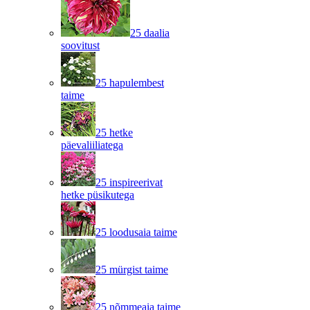
25 daalia
soovitust
25 hapulembest
taime
25 hetke
päevaliiliatega
25 inspireerivat
hetke püsikutega
25 loodusaia taime
25 mürgist taime
25 nõmmeaia taime