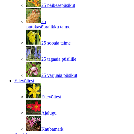
25 päikesepüsikut
25
putukasõbralikku taime
25 sooaia taime
25 tagaaia püsilille
25 varjuaia püsikut
Ettevõttest
Ettevõttest
Ajalugu
Kaubamärk