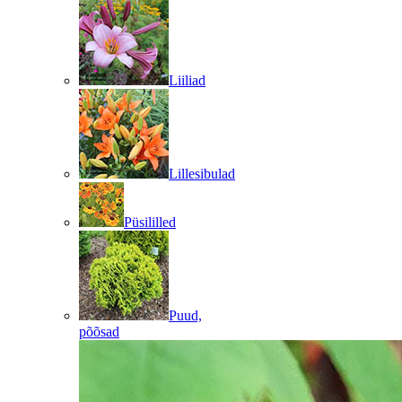
Liiliad
Lillesibulad
Püsililled
Puud,
põõsad