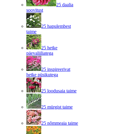
25 daalia
soovitust
25 hapulembest
taime
25 hetke
päevaliiliatega
25 inspireerivat
hetke püsikutega
25 loodusaia taime
25 mürgist taime
25 nõmmeaia taime