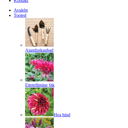
Kontakt
Avaleht
Tooted
Aianduskaubad
Ettetellimine 6tk
Hea hind