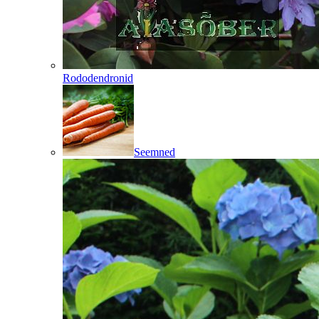
Rododendronid
Seemned