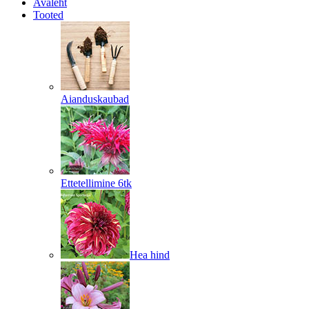
Avaleht
Tooted
Aianduskaubad
Ettetellimine 6tk
Hea hind