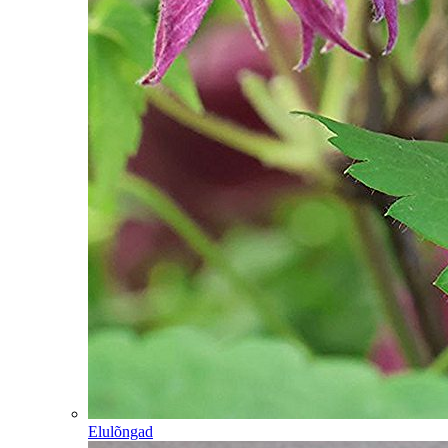
Elulõngad