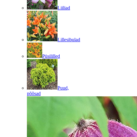
Liiliad
Lillesibulad
Püsililled
Puud,
põõsad