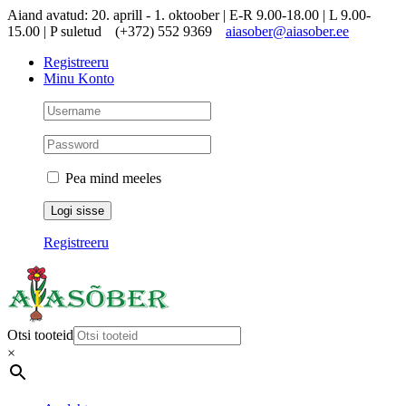
Skip
Aiand avatud: 20. aprill - 1. oktoober | E-R 9.00-18.00 | L 9.00-
to
15.00 | P suletud
(+372) 552 9369
aiasober@aiasober.ee
content
Registreeru
Minu Konto
Pea mind meeles
Registreeru
Otsi tooteid
×