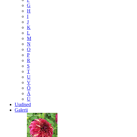
G
H
I
J
K
L
M
N
O
P
R
S
T
U
V
Õ
Ä
Ü
Uudised
Galerii