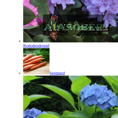
Rododendronid
Seemned