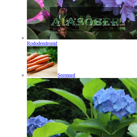
Rododendronid
Seemned