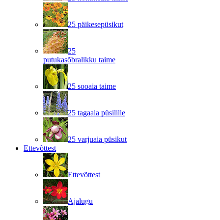
25 päikesepüsikut
25
putukasõbralikku taime
25 sooaia taime
25 tagaaia püsilille
25 varjuaia püsikut
Ettevõttest
Ettevõttest
Ajalugu