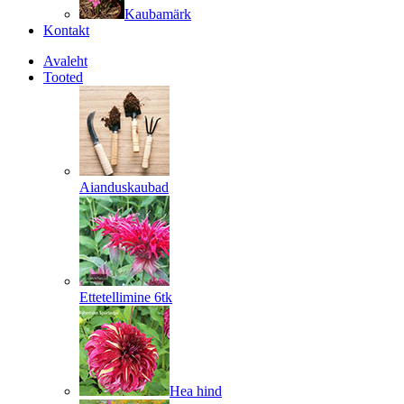
Kaubamärk
Kontakt
Avaleht
Tooted
Aianduskaubad
Ettetellimine 6tk
Hea hind