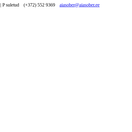
| P suletud
(+372) 552 9369
aiasober@aiasober.ee