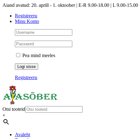
Skip
Aiand avatud: 20. aprill - 1. oktoober | E-R 9.00-18.00 | L 9.00-15.00 
to
Registreeru
content
Minu Konto
Pea mind meeles
Registreeru
Otsi tooteid
×
Avaleht