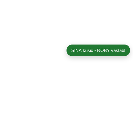
SINA küsid - ROBY vastab!