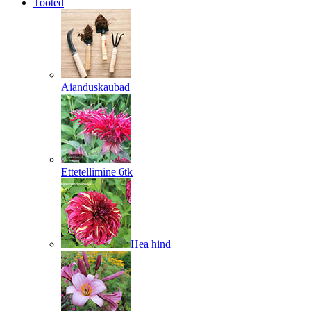
Tooted
Aianduskaubad
Ettetellimine 6tk
Hea hind