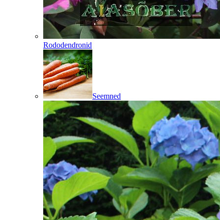
Rododendronid
Seemned