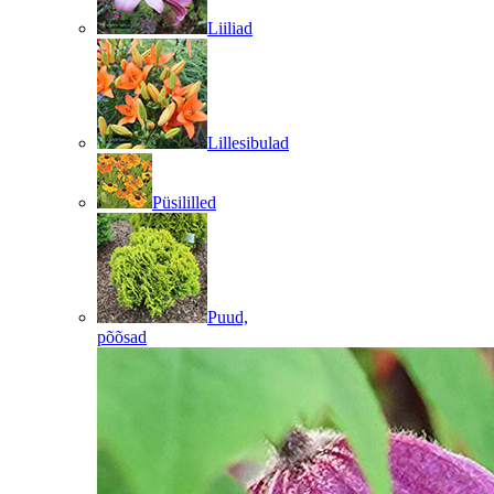
Liiliad
Lillesibulad
Püsililled
Puud,
põõsad