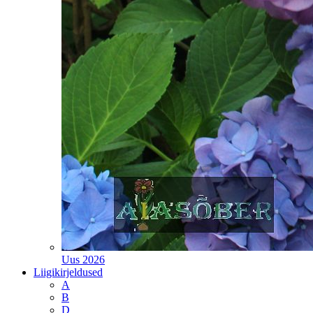
Uus 2026
Liigikirjeldused
A
B
D