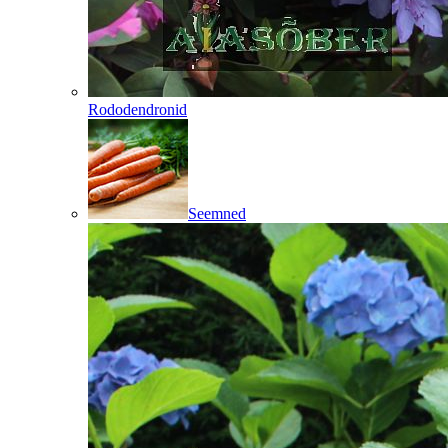
Rododendronid
Seemned