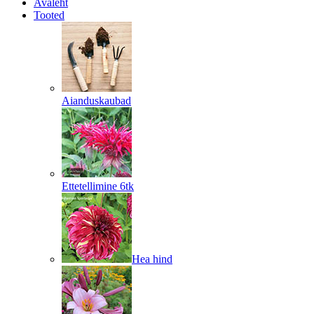
Avaleht
Tooted
Aianduskaubad
Ettetellimine 6tk
Hea hind