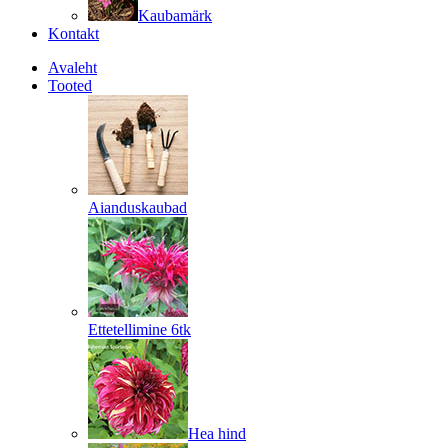
Kaubamärk
Kontakt
Avaleht
Tooted
Aianduskaubad
Ettetellimine 6tk
Hea hind