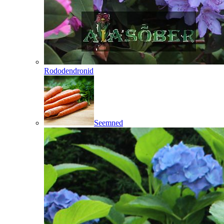
Rododendronid
Seemned