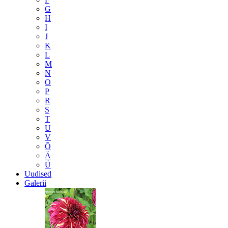
G
H
I
J
K
L
M
N
O
P
R
S
T
U
V
Õ
Ä
Ü
Uudised
Galerii