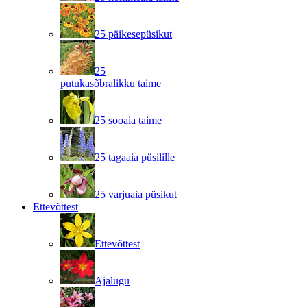
25 päikesepüsikut
25
putukasõbralikku taime
25 sooaia taime
25 tagaaia püsilille
25 varjuaia püsikut
Ettevõttest
Ettevõttest
Ajalugu