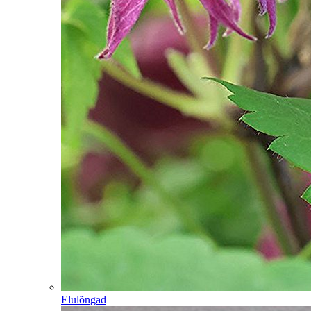
Elulõngad