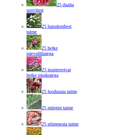
25 daalia
soovitust
25 hapulembest
taime
25 hetke
päevaliiliatega
25 inspireerivat
hetke püsikutega
25 loodusaia taime
25 mürgist taime
25 nõmmeaia taime