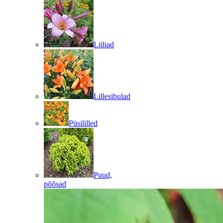
Liiliad
Lillesibulad
Püsililled
Puud,
põõsad