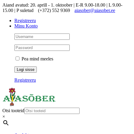
Skip
Aiand avatud: 20. aprill - 1. oktoober | E-R 9.00-18.00 | L 9.00-
to
15.00 | P suletud
(+372) 552 9369
aiasober@aiasober.ee
content
Registreeru
Minu Konto
Pea mind meeles
Registreeru
Otsi tooteid
×