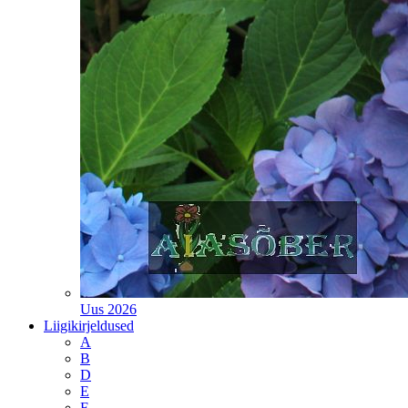
Uus 2026
Liigikirjeldused
A
B
D
E
F