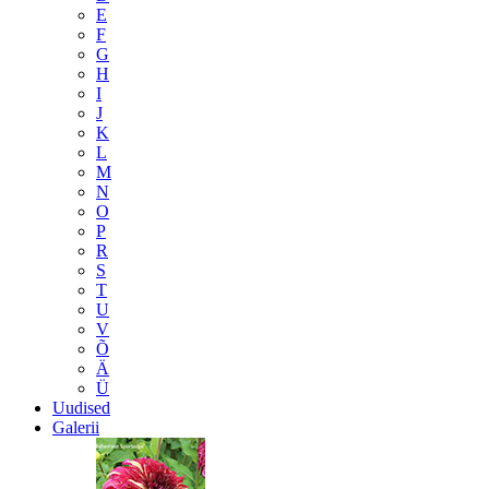
E
F
G
H
I
J
K
L
M
N
O
P
R
S
T
U
V
Õ
Ä
Ü
Uudised
Galerii