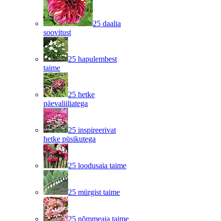
25 daalia
soovitust
25 hapulembest
taime
25 hetke
päevaliiliatega
25 inspireerivat
hetke püsikutega
25 loodusaia taime
25 mürgist taime
25 nõmmeaia taime