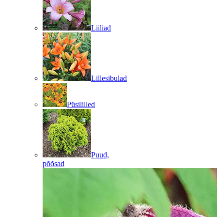
Liiliad
Lillesibulad
Püsililled
Puud,
põõsad