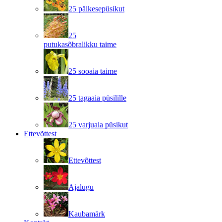
25 päikesepüsikut
25
putukasõbralikku taime
25 sooaia taime
25 tagaaia püsilille
25 varjuaia püsikut
Ettevõttest
Ettevõttest
Ajalugu
Kaubamärk