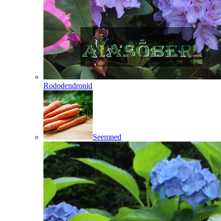
Rododendronid
Seemned