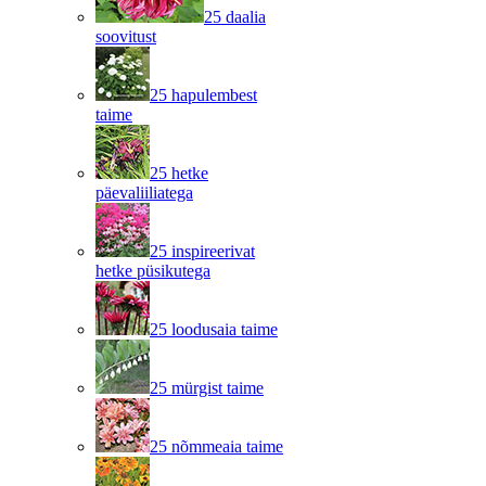
25 daalia
soovitust
25 hapulembest
taime
25 hetke
päevaliiliatega
25 inspireerivat
hetke püsikutega
25 loodusaia taime
25 mürgist taime
25 nõmmeaia taime