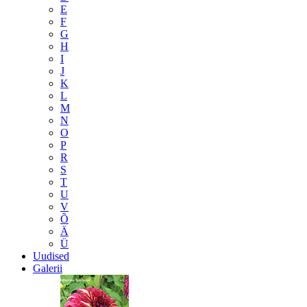
E
F
G
H
I
J
K
L
M
N
O
P
R
S
T
U
V
Õ
Ä
Ü
Uudised
Galerii