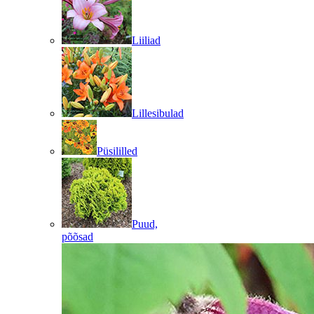
Liiliad
Lillesibulad
Püsililled
Puud,
põõsad