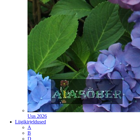
Uus 2026
Liigikirjeldused
A
B
D