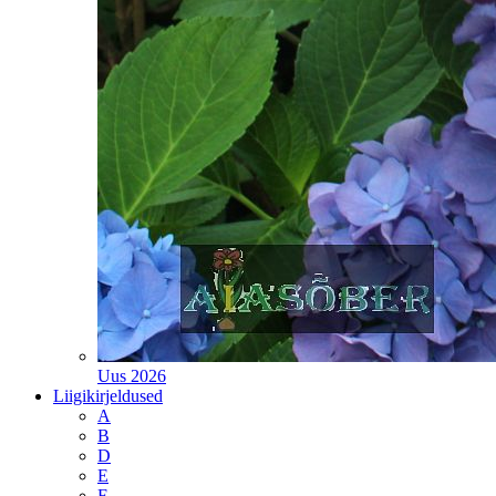
Uus 2026
Liigikirjeldused
A
B
D
E
F