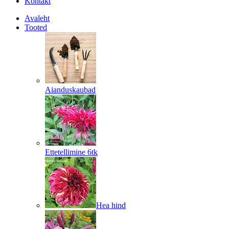
Kontakt
Avaleht
Tooted
Aianduskaubad
Ettetellimine 6tk
Hea hind