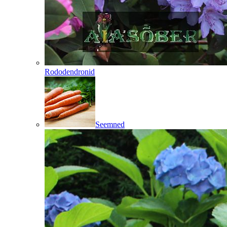
Rododendronid
Seemned