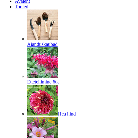
Avaleht
Tooted
Aianduskaubad
Ettetellimine 6tk
Hea hind