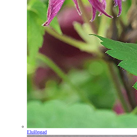
Elulõngad