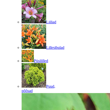
Liiliad
Lillesibulad
Püsililled
Puud,
põõsad