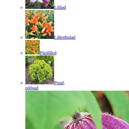
Liiliad
Lillesibulad
Püsililled
Puud,
põõsad