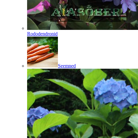
Rododendronid
Seemned