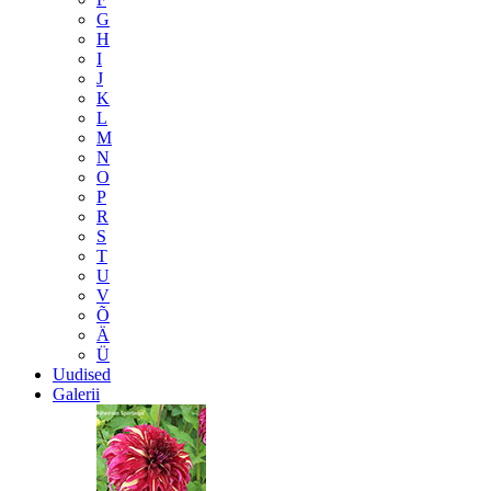
G
H
I
J
K
L
M
N
O
P
R
S
T
U
V
Õ
Ä
Ü
Uudised
Galerii