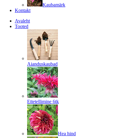
Kaubamärk
Kontakt
Avaleht
Tooted
Aianduskaubad
Ettetellimine 6tk
Hea hind