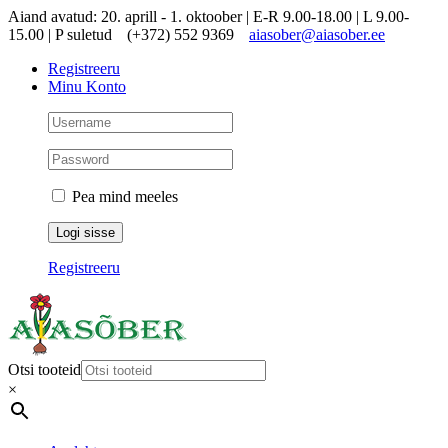
Skip
Aiand avatud: 20. aprill - 1. oktoober | E-R 9.00-18.00 | L 9.00-
to
15.00 | P suletud
(+372) 552 9369
aiasober@aiasober.ee
content
Registreeru
Minu Konto
Pea mind meeles
Registreeru
Otsi tooteid
×