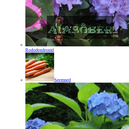
Rododendronid
Seemned