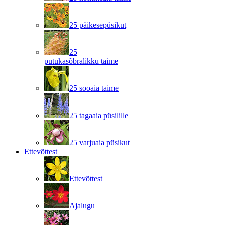
25 päikesepüsikut
25
putukasõbralikku taime
25 sooaia taime
25 tagaaia püsilille
25 varjuaia püsikut
Ettevõttest
Ettevõttest
Ajalugu