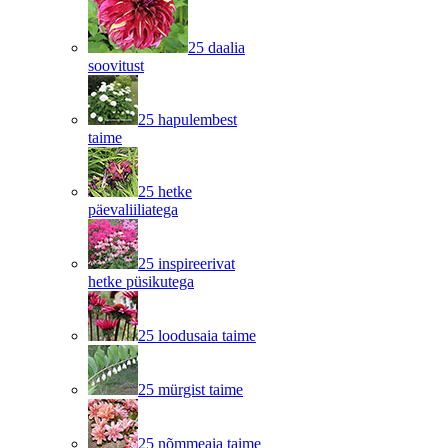
25 daalia
soovitust
25 hapulembest
taime
25 hetke
päevaliiliatega
25 inspireerivat
hetke püsikutega
25 loodusaia taime
25 mürgist taime
25 nõmmeaia taime