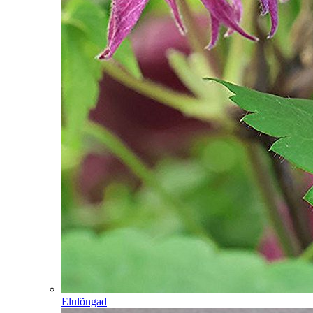
Elulõngad