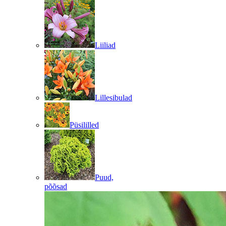
Liiliad
Lillesibulad
Püsililled
Puud,
põõsad