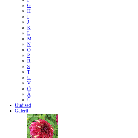
G
H
I
J
K
L
M
N
O
P
R
S
T
U
V
Õ
Ä
Ü
Uudised
Galerii