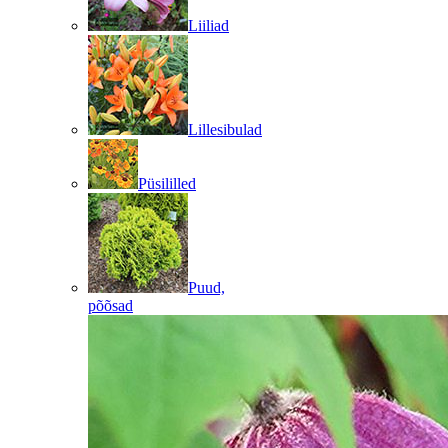
Liiliad
Lillesibulad
Püsililled
Puud,
põõsad