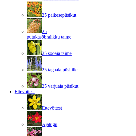
25 päikesepüsikut
25
putukasõbralikku taime
25 sooaia taime
25 tagaaia püsilille
25 varjuaia püsikut
Ettevõttest
Ettevõttest
Ajalugu