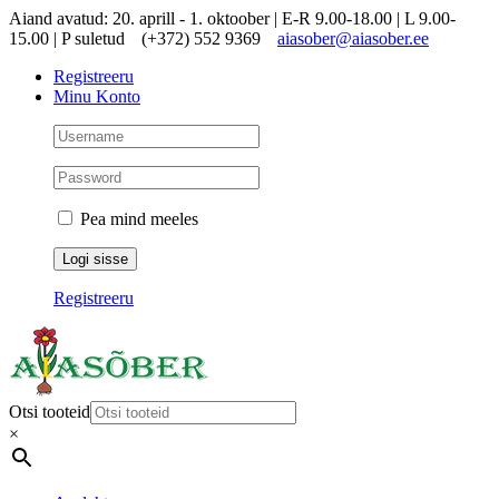
Skip
Aiand avatud: 20. aprill - 1. oktoober | E-R 9.00-18.00 | L 9.00-
to
15.00 | P suletud
(+372) 552 9369
aiasober@aiasober.ee
content
Registreeru
Minu Konto
Pea mind meeles
Registreeru
Otsi tooteid
×