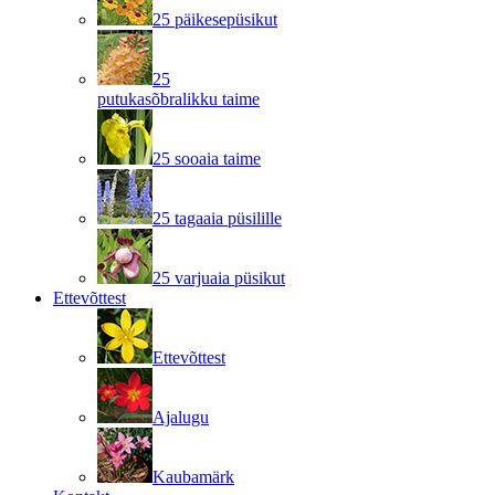
25 päikesepüsikut
25
putukasõbralikku taime
25 sooaia taime
25 tagaaia püsilille
25 varjuaia püsikut
Ettevõttest
Ettevõttest
Ajalugu
Kaubamärk