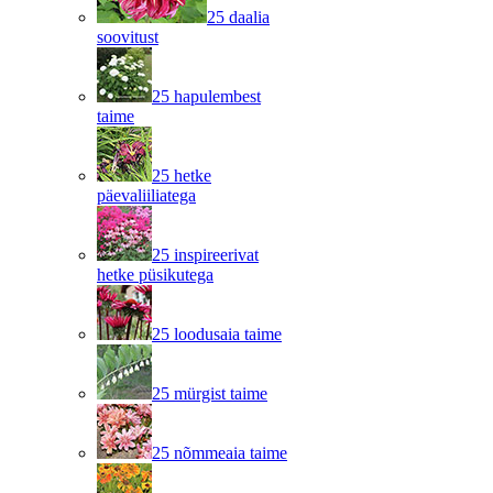
25 daalia
soovitust
25 hapulembest
taime
25 hetke
päevaliiliatega
25 inspireerivat
hetke püsikutega
25 loodusaia taime
25 mürgist taime
25 nõmmeaia taime