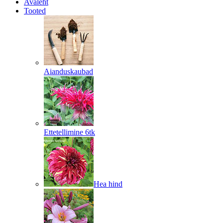
Avaleht
Tooted
Aianduskaubad
Ettetellimine 6tk
Hea hind