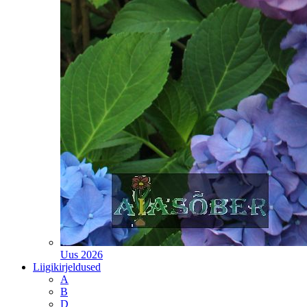
Uus 2026
Liigikirjeldused
A
B
D