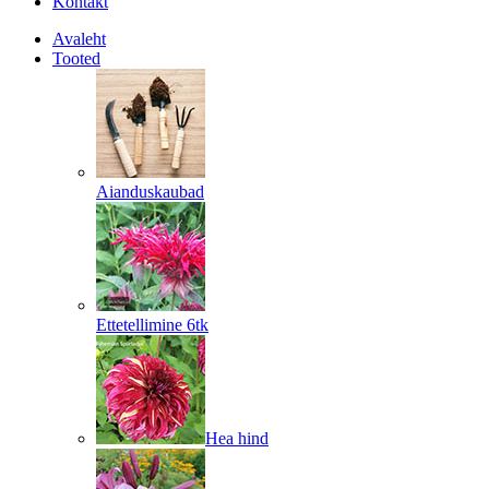
Kontakt
Avaleht
Tooted
Aianduskaubad
Ettetellimine 6tk
Hea hind