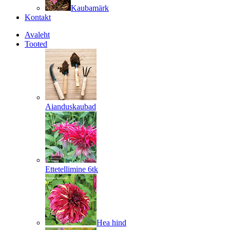
Kaubamärk
Kontakt
Avaleht
Tooted
Aianduskaubad
Ettetellimine 6tk
Hea hind