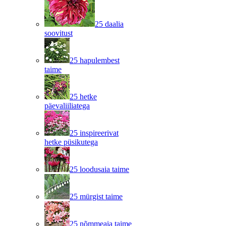
25 daalia
soovitust
25 hapulembest
taime
25 hetke
päevaliiliatega
25 inspireerivat
hetke püsikutega
25 loodusaia taime
25 mürgist taime
25 nõmmeaia taime