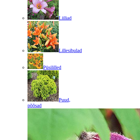
Liiliad
Lillesibulad
Püsililled
Puud,
põõsad