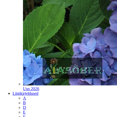
Uus 2026
Liigikirjeldused
A
B
D
E
F