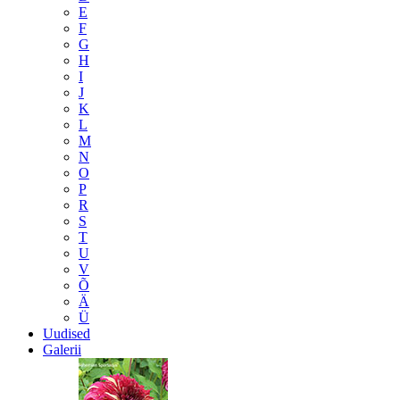
E
F
G
H
I
J
K
L
M
N
O
P
R
S
T
U
V
Õ
Ä
Ü
Uudised
Galerii