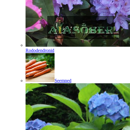
Rododendronid
Seemned