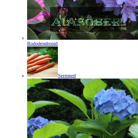
Rododendronid
Seemned