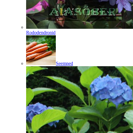
Rododendronid
Seemned