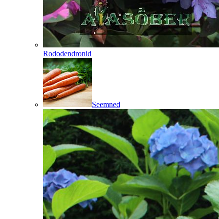
Rododendronid
Seemned