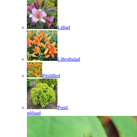
Liiliad
Lillesibulad
Püsililled
Puud,
põõsad