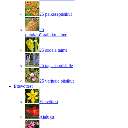
25 päikesepüsikut
25
putukasõbralikku taime
25 sooaia taime
25 tagaaia püsilille
25 varjuaia püsikut
Ettevõttest
Ettevõttest
Ajalugu