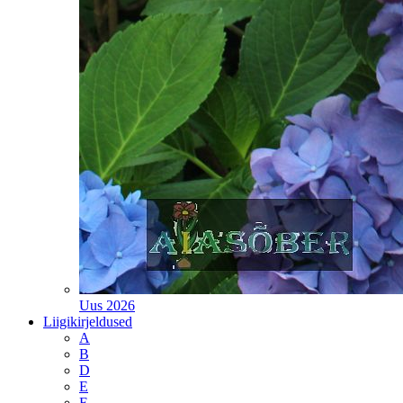
Uus 2026
Liigikirjeldused
A
B
D
E
F