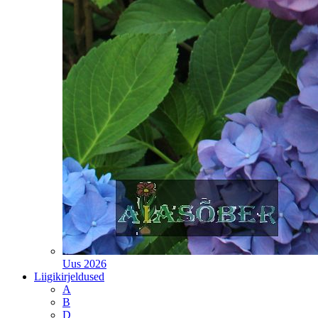
Uus 2026
Liigikirjeldused
A
B
D