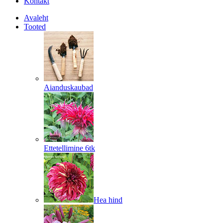
Kontakt
Avaleht
Tooted
Aianduskaubad
Ettetellimine 6tk
Hea hind