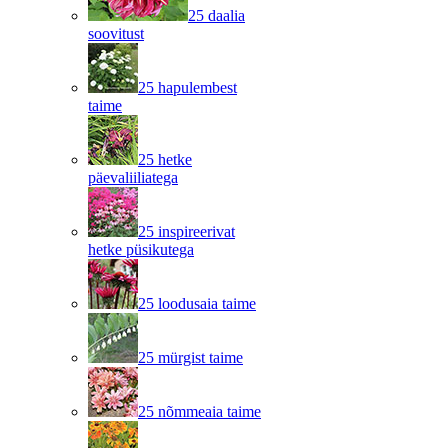
25 daalia
soovitust
25 hapulembest
taime
25 hetke
päevaliiliatega
25 inspireerivat
hetke püsikutega
25 loodusaia taime
25 mürgist taime
25 nõmmeaia taime