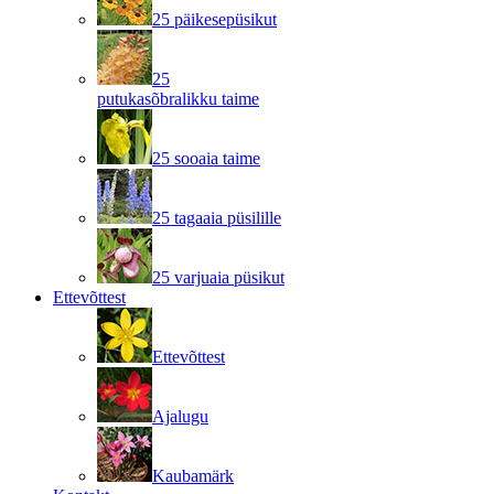
25 päikesepüsikut
25
putukasõbralikku taime
25 sooaia taime
25 tagaaia püsilille
25 varjuaia püsikut
Ettevõttest
Ettevõttest
Ajalugu
Kaubamärk