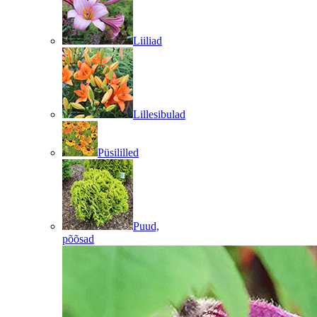
Liiliad
Lillesibulad
Püsililled
Puud,
põõsad