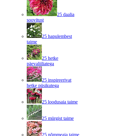
25 daalia
soovitust
25 hapulembest
taime
25 hetke
päevaliiliatega
25 inspireerivat
hetke püsikutega
25 loodusaia taime
25 mürgist taime
25 nõmmeaia taime