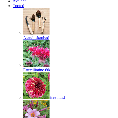
Avaleht
Tooted
Aianduskaubad
Ettetellimine 6tk
Hea hind