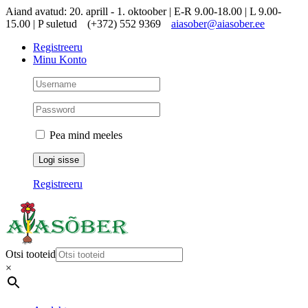
Skip
Aiand avatud: 20. aprill - 1. oktoober | E-R 9.00-18.00 | L 9.00-
to
15.00 | P suletud
(+372) 552 9369
aiasober@aiasober.ee
content
Registreeru
Minu Konto
Pea mind meeles
Registreeru
Otsi tooteid
×