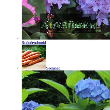
Rododendronid
Seemned