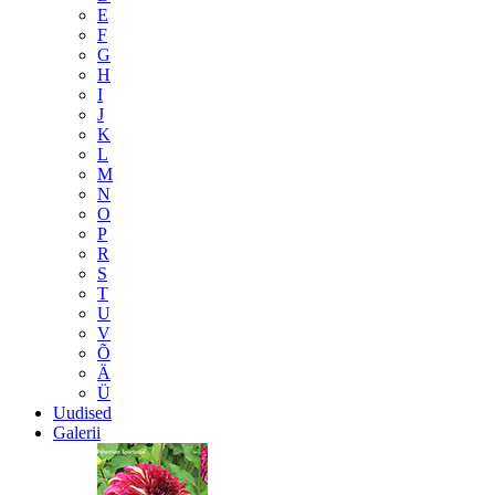
E
F
G
H
I
J
K
L
M
N
O
P
R
S
T
U
V
Õ
Ä
Ü
Uudised
Galerii