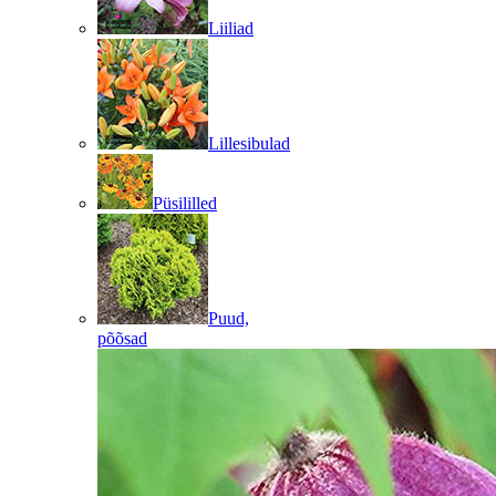
Liiliad
Lillesibulad
Püsililled
Puud,
põõsad