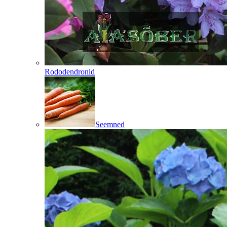
Rododendronid
Seemned