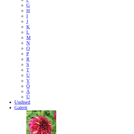
G
H
I
J
K
L
M
N
O
P
R
S
T
U
V
Õ
Ä
Ü
Uudised
Galerii