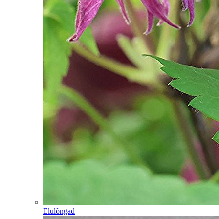
Elulõngad