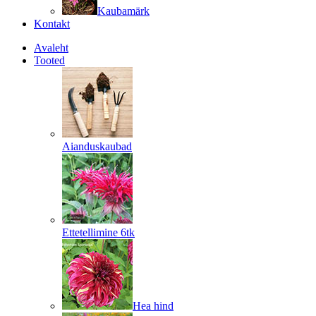
Kaubamärk
Kontakt
Avaleht
Tooted
Aianduskaubad
Ettetellimine 6tk
Hea hind