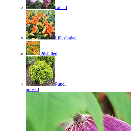
Liiliad
Lillesibulad
Püsililled
Puud,
põõsad