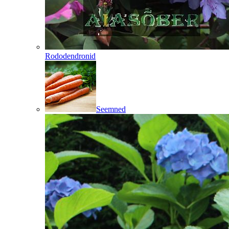
Rododendronid
Seemned