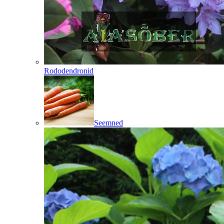
Rododendronid
Seemned