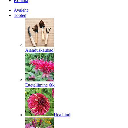
Kontakt
Avaleht
Tooted
Aianduskaubad
Ettetellimine 6tk
Hea hind