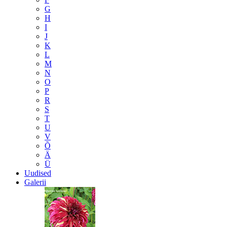
G
H
I
J
K
L
M
N
O
P
R
S
T
U
V
Õ
Ä
Ü
Uudised
Galerii