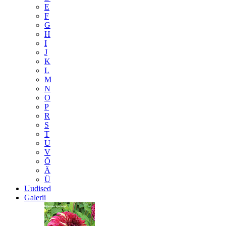
E
F
G
H
I
J
K
L
M
N
O
P
R
S
T
U
V
Õ
Ä
Ü
Uudised
Galerii