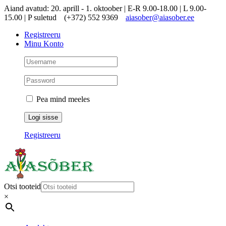
Skip
Aiand avatud: 20. aprill - 1. oktoober | E-R 9.00-18.00 | L 9.00-
to
15.00 | P suletud
(+372) 552 9369
aiasober@aiasober.ee
content
Registreeru
Minu Konto
Pea mind meeles
Registreeru
Otsi tooteid
×