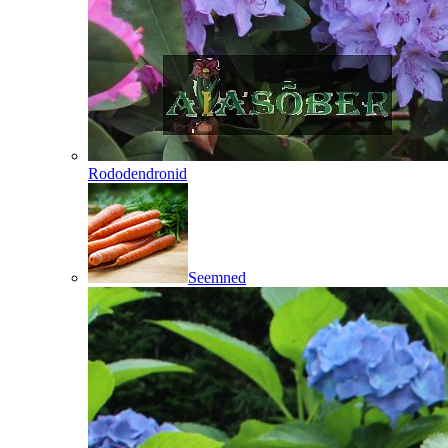
Rododendronid
Seemned