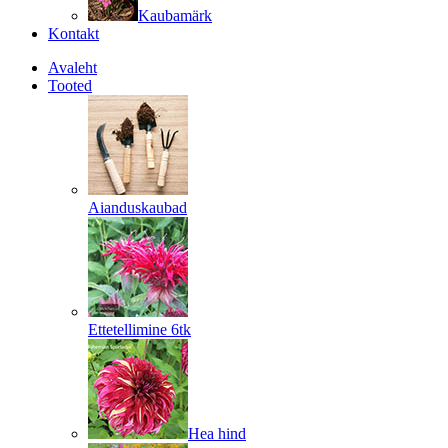
Kaubamärk
Kontakt
Avaleht
Tooted
Aianduskaubad
Ettetellimine 6tk
Hea hind