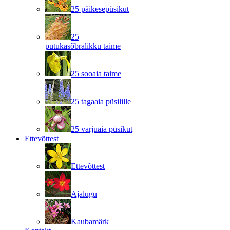
25 päikesepüsikut
25
putukasõbralikku taime
25 sooaia taime
25 tagaaia püsilille
25 varjuaia püsikut
Ettevõttest
Ettevõttest
Ajalugu
Kaubamärk