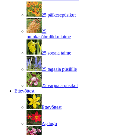
25 päikesepüsikut
25
putukasõbralikku taime
25 sooaia taime
25 tagaaia püsilille
25 varjuaia püsikut
Ettevõttest
Ettevõttest
Ajalugu