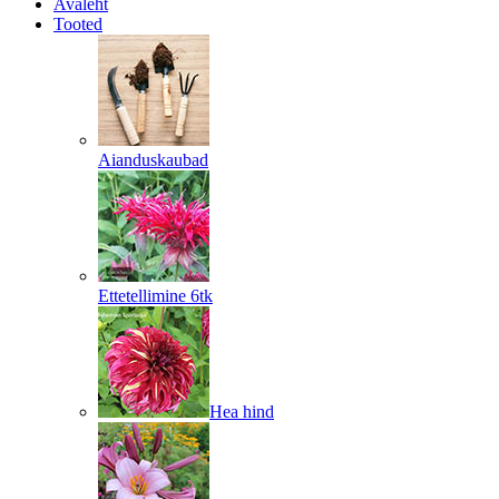
Avaleht
Tooted
Aianduskaubad
Ettetellimine 6tk
Hea hind