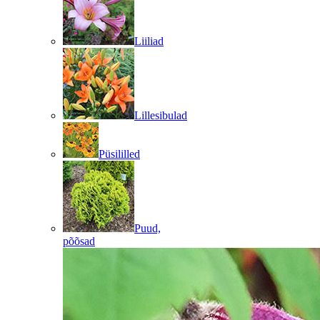
Liiliad
Lillesibulad
Püsililled
Puud,
põõsad