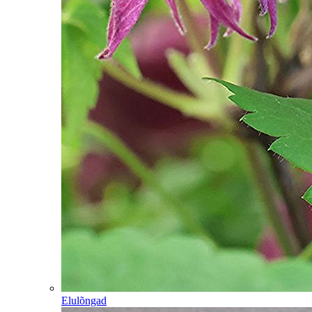
Elulõngad