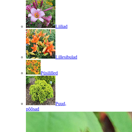
Liiliad
Lillesibulad
Püsililled
Puud,
põõsad