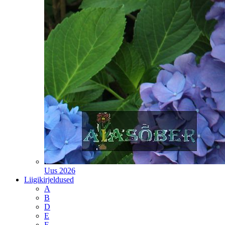
Uus 2026
Liigikirjeldused
A
B
D
E
F