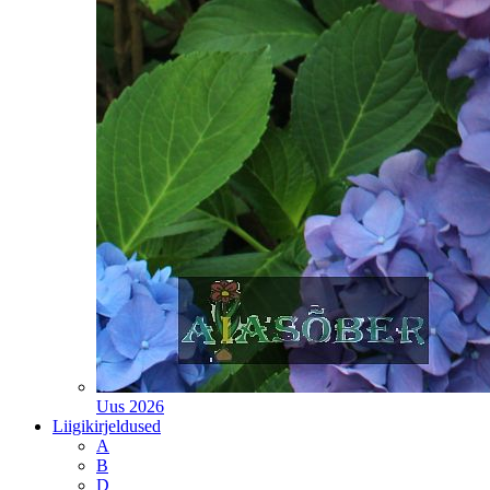
Uus 2026
Liigikirjeldused
A
B
D