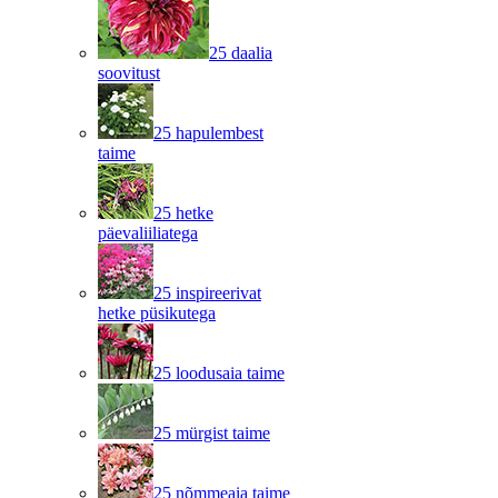
25 daalia
soovitust
25 hapulembest
taime
25 hetke
päevaliiliatega
25 inspireerivat
hetke püsikutega
25 loodusaia taime
25 mürgist taime
25 nõmmeaia taime