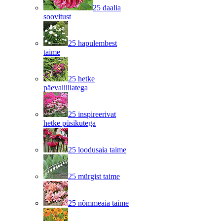
25 daalia
soovitust
25 hapulembest
taime
25 hetke
päevaliiliatega
25 inspireerivat
hetke püsikutega
25 loodusaia taime
25 mürgist taime
25 nõmmeaia taime