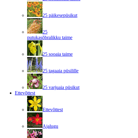
25 päikesepüsikut
25
putukasõbralikku taime
25 sooaia taime
25 tagaaia püsilille
25 varjuaia püsikut
Ettevõttest
Ettevõttest
Ajalugu