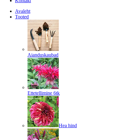
Kontakt
Avaleht
Tooted
Aianduskaubad
Ettetellimine 6tk
Hea hind