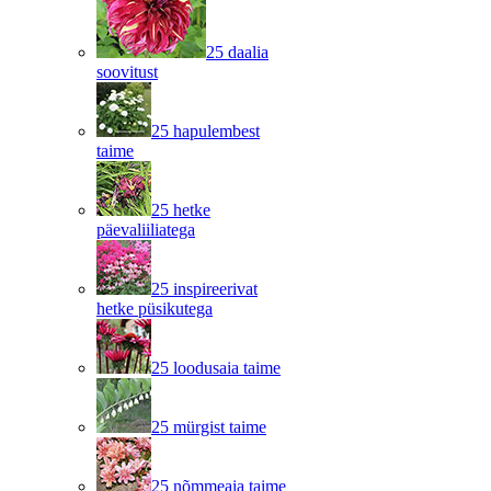
25 daalia
soovitust
25 hapulembest
taime
25 hetke
päevaliiliatega
25 inspireerivat
hetke püsikutega
25 loodusaia taime
25 mürgist taime
25 nõmmeaia taime