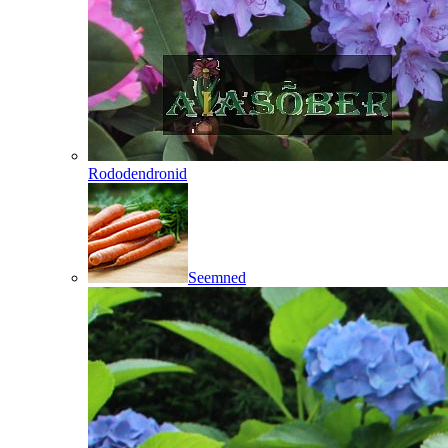
Rododendronid
Seemned