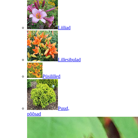
Liiliad
Lillesibulad
Püsililled
Puud,
põõsad