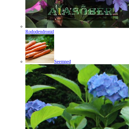
Rododendronid
Seemned