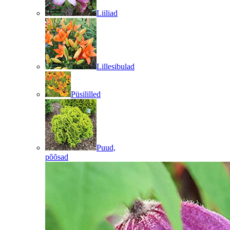
Liiliad
Lillesibulad
Püsililled
Puud,
põõsad