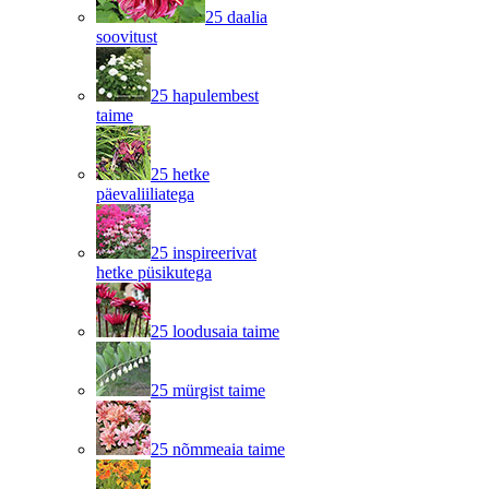
25 daalia
soovitust
25 hapulembest
taime
25 hetke
päevaliiliatega
25 inspireerivat
hetke püsikutega
25 loodusaia taime
25 mürgist taime
25 nõmmeaia taime