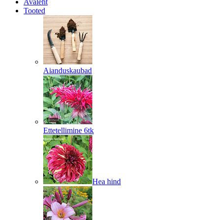
Avaleht
Tooted
Aianduskaubad
Ettetellimine 6tk
Hea hind