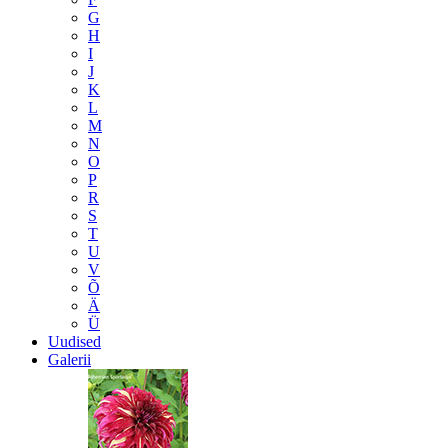
G
H
I
J
K
L
M
N
O
P
R
S
T
U
V
Õ
Ä
Ü
Uudised
Galerii