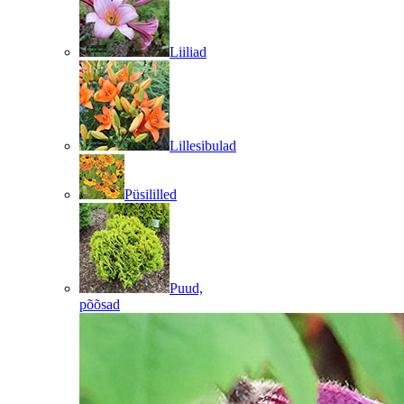
Liiliad
Lillesibulad
Püsililled
Puud,
põõsad