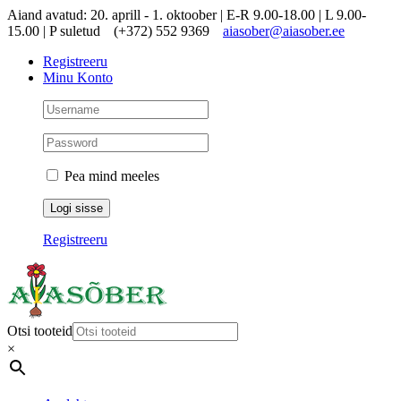
Skip
Aiand avatud: 20. aprill - 1. oktoober | E-R 9.00-18.00 | L 9.00-
to
15.00 | P suletud
(+372) 552 9369
aiasober@aiasober.ee
content
Registreeru
Minu Konto
Pea mind meeles
Registreeru
Otsi tooteid
×