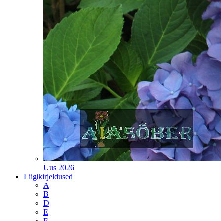
Uus 2026
Liigikirjeldused
A
B
D
E
F