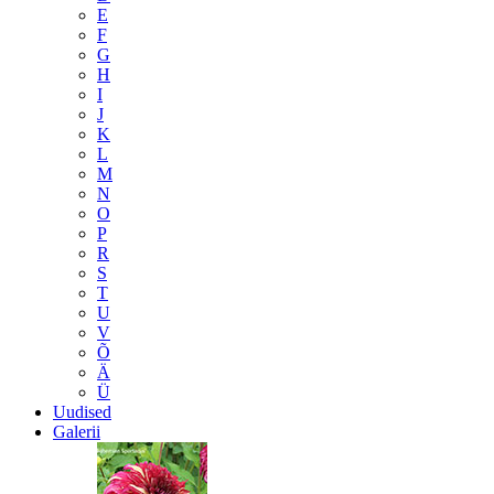
E
F
G
H
I
J
K
L
M
N
O
P
R
S
T
U
V
Õ
Ä
Ü
Uudised
Galerii