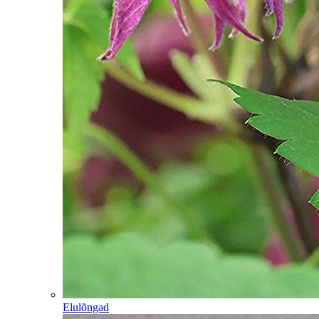
Elulõngad