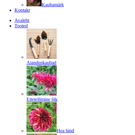
Kaubamärk
Kontakt
Avaleht
Tooted
Aianduskaubad
Ettetellimine 6tk
Hea hind