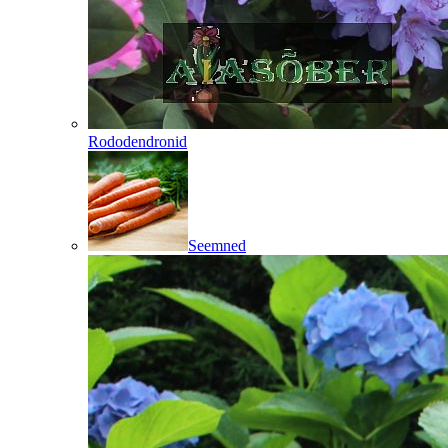
Rododendronid
Seemned