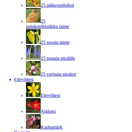
25 päikesepüsikut
25
putukasõbralikku taime
25 sooaia taime
25 tagaaia püsilille
25 varjuaia püsikut
Ettevõttest
Ettevõttest
Ajalugu
Kaubamärk