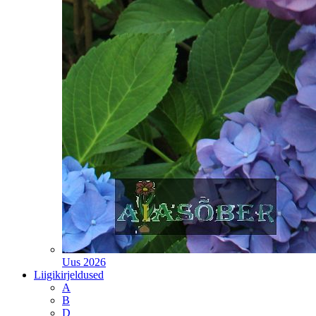
Uus 2026
Liigikirjeldused
A
B
D