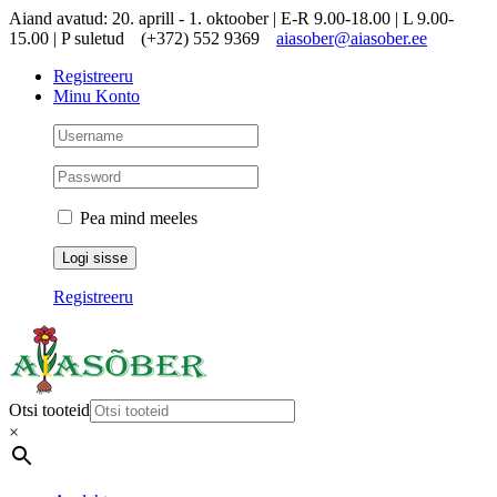
Skip
Aiand avatud: 20. aprill - 1. oktoober | E-R 9.00-18.00 | L 9.00-
to
15.00 | P suletud
(+372) 552 9369
aiasober@aiasober.ee
content
Registreeru
Minu Konto
Pea mind meeles
Registreeru
Otsi tooteid
×