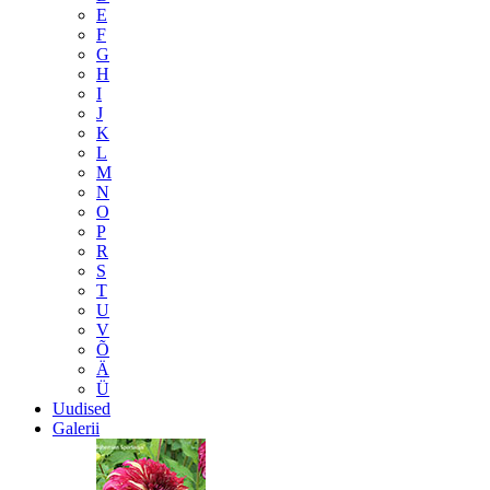
E
F
G
H
I
J
K
L
M
N
O
P
R
S
T
U
V
Õ
Ä
Ü
Uudised
Galerii