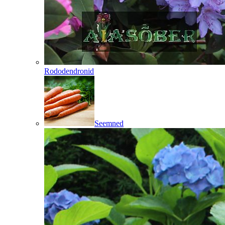
Rododendronid
Seemned