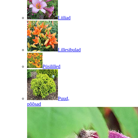
Liiliad
Lillesibulad
Püsililled
Puud,
põõsad