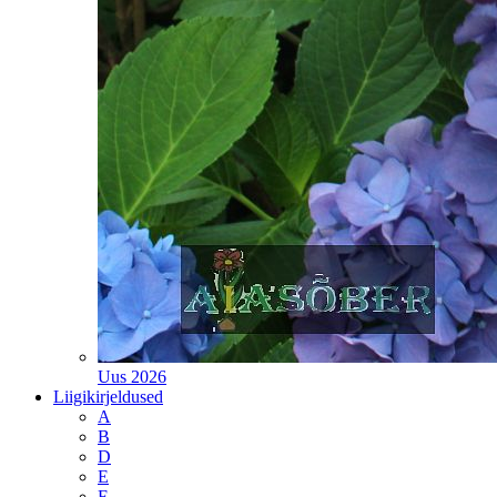
Uus 2026
Liigikirjeldused
A
B
D
E
F