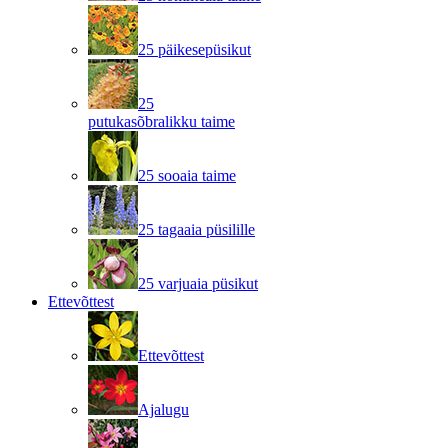
25 päikesepüsikut
25
putukasõbralikku taime
25 sooaia taime
25 tagaaia püsilille
25 varjuaia püsikut
Ettevõttest
Ettevõttest
Ajalugu