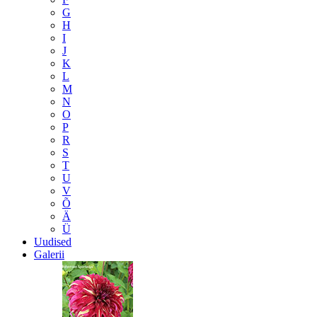
G
H
I
J
K
L
M
N
O
P
R
S
T
U
V
Õ
Ä
Ü
Uudised
Galerii