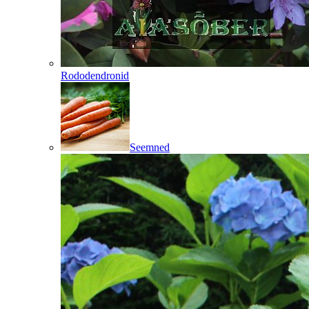
Rododendronid
Seemned