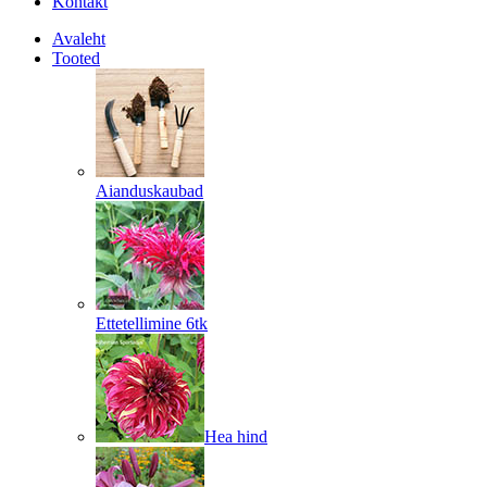
Kontakt
Avaleht
Tooted
Aianduskaubad
Ettetellimine 6tk
Hea hind