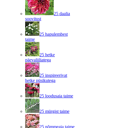
25 daalia
soovitust
25 hapulembest
taime
25 hetke
päevaliiliatega
25 inspireerivat
hetke püsikutega
25 loodusaia taime
25 mürgist taime
25 nõmmeaia taime