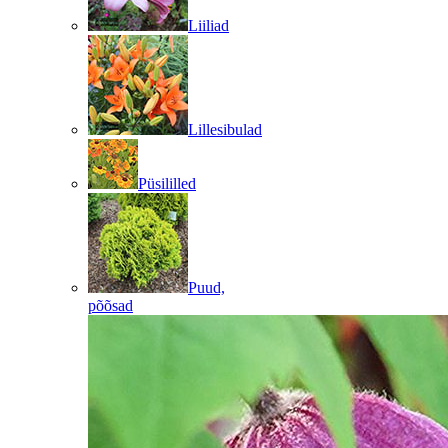
Liiliad
Lillesibulad
Püsililled
Puud,
põõsad