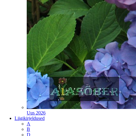
Uus 2026
Liigikirjeldused
A
B
D