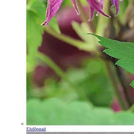
Elulõngad