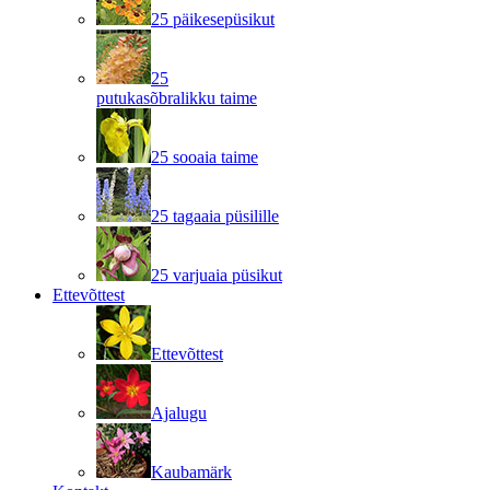
25 päikesepüsikut
25
putukasõbralikku taime
25 sooaia taime
25 tagaaia püsilille
25 varjuaia püsikut
Ettevõttest
Ettevõttest
Ajalugu
Kaubamärk