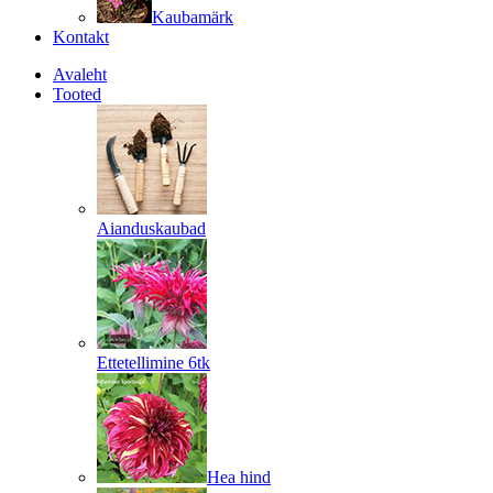
Kaubamärk
Kontakt
Avaleht
Tooted
Aianduskaubad
Ettetellimine 6tk
Hea hind