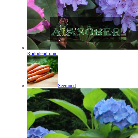
Rododendronid
Seemned