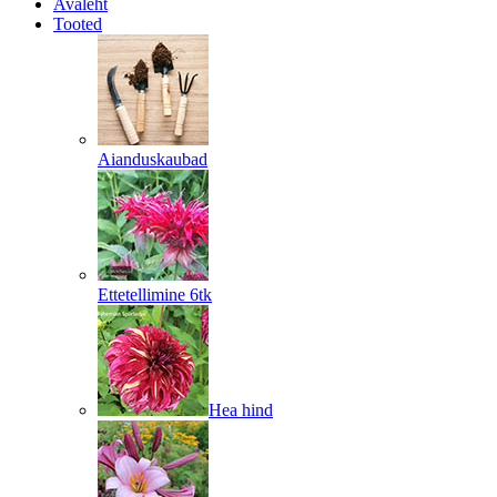
Avaleht
Tooted
Aianduskaubad
Ettetellimine 6tk
Hea hind