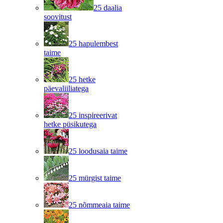
25 daalia
soovitust
25 hapulembest
taime
25 hetke
päevaliiliatega
25 inspireerivat
hetke püsikutega
25 loodusaia taime
25 mürgist taime
25 nõmmeaia taime