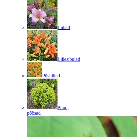
Liiliad
Lillesibulad
Püsililled
Puud,
põõsad